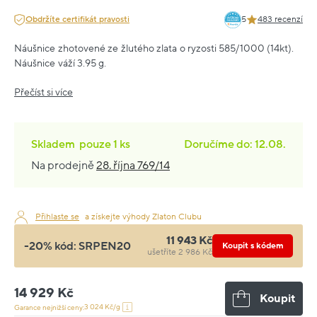
Obdržíte certifikát pravosti
5
483 recenzí
Náušnice zhotovené ze žlutého zlata o ryzosti 585/1000 (14kt).
Náušnice váží 3.95 g.
Přečíst si více
Skladem
pouze
1 ks
Doručíme do: 12.08.
Na prodejně
28. října 769/14
Přihlaste se
a získejte výhody Zlaton Clubu
11 943 Kč
-20% kód:
SRPEN20
Koupit s kódem
ušetříte 2 986 Kč
14 929 Kč
Koupit
3 024 Kč/g
Garance nejnižší ceny: