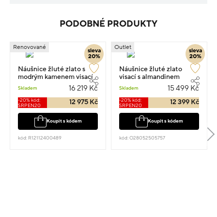
PODOBNÉ PRODUKTY
Renovované
Outlet
sleva
sleva
20%
20%
Náušnice žluté zlato s
Náušnice žluté zlato
modrým kamenem visací
visací s almandinem
5.1g 2.7cm
osazené zirkony 2cm 4.1g
16 219 Kč
15 499 Kč
Skladem
Skladem
-20% kód:
-20% kód:
12 975 Kč
12 399 Kč
SRPEN20
SRPEN20
Koupit s kódem
Koupit s kódem
kód: R12112400489
kód: O28052505757