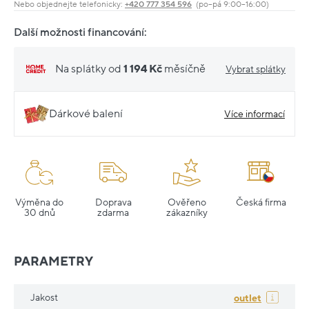
Nebo objednejte telefonicky:
+420 777 354 596
(po–pá 9:00–16:00)
Další možnosti financování:
Na splátky od
1 194 Kč
měsíčně
Vybrat splátky
Dárkové balení
Více informací
Výměna do
Doprava
Ověřeno
Česká firma
30 dnů
zdarma
zákazníky
PARAMETRY
Jakost
outlet