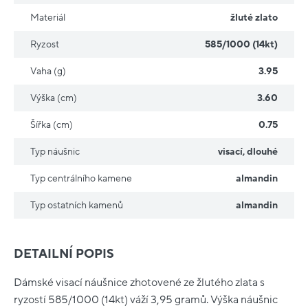
Materiál
žluté zlato
Ryzost
585/1000 (14kt)
Vaha (g)
3.95
Výška (cm)
3.60
Šířka (cm)
0.75
Typ náušnic
visací
,
dlouhé
Typ centrálního kamene
almandin
Typ ostatních kamenů
almandin
DETAILNÍ POPIS
Dámské visací náušnice zhotovené ze žlutého zlata s
ryzostí 585/1000 (14kt) váží 3,95 gramů. Výška náušnic