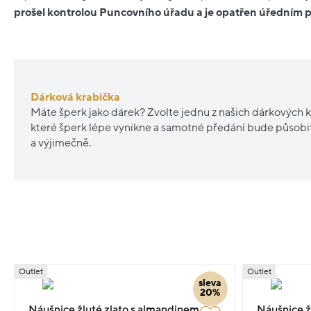
prošel kontrolou Puncovního úřadu a je opatřen úředním
Dárková krabička
Máte šperk jako dárek? Zvolte jednu z našich dárkových k
které šperk lépe vynikne a samotné předání bude působ
a výjimečně.
Outlet
Outlet
sleva
20%
Náušnice žluté zlato s almandinem a
Náušnice ž