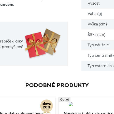
Ryzost
 puncem.
Vaha (g)
Výška (cm)
Šířka (cm)
rabiček, díky
Typ náušnic
it promyšleně
Typ centrální
Typ ostatních
PODOBNÉ PRODUKTY
Outlet
sleva
20%
luté zlato s almandinem
Náušnice žluté zlato se zirk