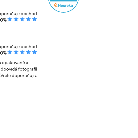
poručuje obchod
00%
poručuje obchod
00%
em opakovaně a
dpovídá fotografii
Vřele doporučuji a