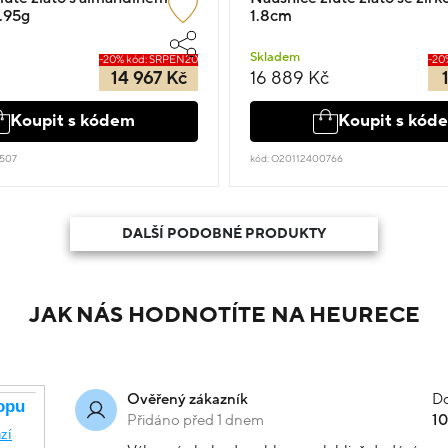
4.95g
1.8cm
Skladem
-20% kód: SRPEN20
-20
14 967 Kč
16 889 Kč
Koupit s kódem
Koupit s kód
507
kód: O20112400766
DALŠÍ PODOBNÉ PRODUKTY
JAK NÁS HODNOTÍTE NA HEURECE
Do
Ověřený zákazník
Přidáno před 1 dnem
1