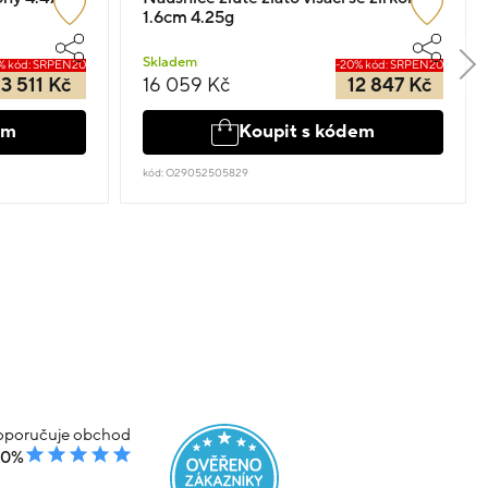
1.6cm 4.25g
Skladem
% kód: SRPEN20
-20% kód: SRPEN20
13 511 Kč
16 059 Kč
12 847 Kč
em
Koupit s kódem
kód: O29052505829
poručuje obchod
00%