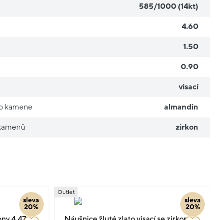
585/1000 (14kt)
4.60
1.50
0.90
visací
ho kamene
almandin
 kamenů
zirkon
Outlet
sleva
sleva
20%
20%
ony 4.47g
Náušnice žluté zlato visací se zirkony