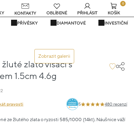
0
KY
OBLÍBENÉ
PŘIHLÁSIT
KOŠÍK
KONTAKTY
PŘÍVĚSKY
DIAMANTOVÉ
INVESTIČNÍ
Zobrazit galerii
žluté zlato visací s
em 1.5cm 4.6g
22
kát pravosti
5
480 recenzí
é ze žlutého zlata o ryzosti 585/1000 (14kt). Náušnice váží