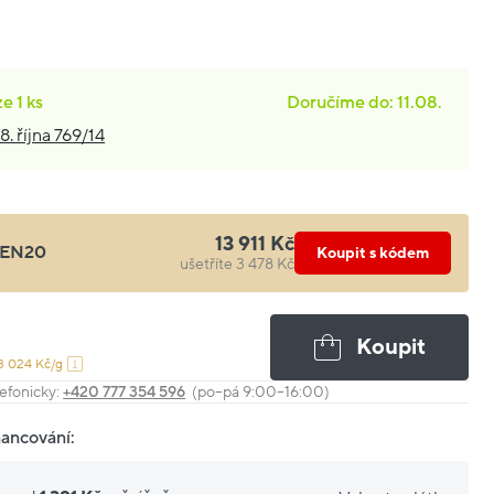
ze
1 ks
Doručíme do: 11.08.
8. října 769/14
13 911 Kč
EN20
Koupit s kódem
ušetříte 3 478 Kč
Koupit
3 024 Kč/g
efonicky:
+420 777 354 596
(po–pá 9:00–16:00)
nancování: