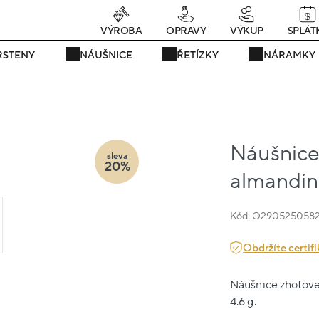
Právě teď! - 20 % na vše! Kód: SRPEN20
25 dní : 1h : 27m : 15s
VÝROBA
OPRAVY
VÝKUP
SPLÁT
RSTENY
NÁUŠNICE
ŘETÍZKY
NÁRAMKY
Náušnice 
sleva
20%
almandin
Kód: O290525058
Obdržíte certifi
Náušnice zhotoven
4.6 g.