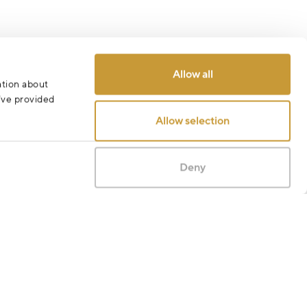
Allow all
ation about
u’ve provided
Allow selection
Deny