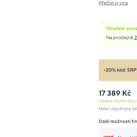
Přečíst si více
Skladem
pou
Na prodejně
2
-20% kód:
SRP
17 389 Kč
Garance nejnižší ceny:
Nebo objednejte tel
Další možnosti fi