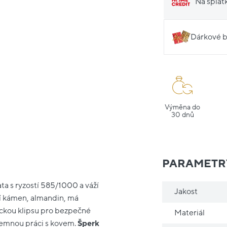
Na splát
Dárkové b
Výměna do
30 dnů
PARAMETR
ata s ryzostí 585/1000 a váží
Jakost
ní kámen, almandin, má
ickou klipsu pro bezpečné
Materiál
jemnou práci s kovem.
Šperk