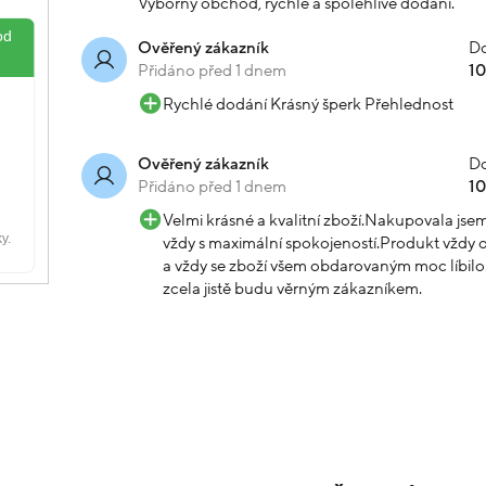
Výborný obchod, rychle a spolehlivě dodání.
Do
Ověřený zákazník
Přidáno před 1 dnem
1
Rychlé dodání Krásný šperk Přehlednost
Do
Ověřený zákazník
Přidáno před 1 dnem
1
Velmi krásné a kvalitní zboží.Nakupovala js
vždy s maximální spokojeností.Produkt vždy o
a vždy se zboží všem obdarovaným moc líbilo.
zcela jistě budu věrným zákazníkem.