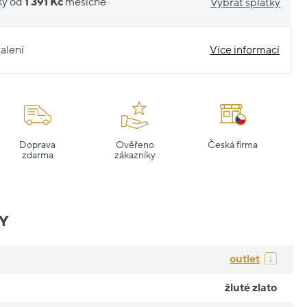
ky od
1 391 Kč
měsíčně
Vybrat splátky
alení
Více informací
Doprava
Ověřeno
Česká firma
zdarma
zákazníky
Y
outlet
žluté zlato