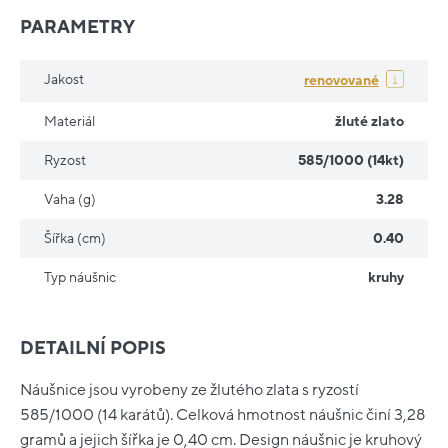
PARAMETRY
Jakost
renovované
Materiál
žluté zlato
Ryzost
585/1000 (14kt)
Vaha (g)
3.28
Šířka (cm)
0.40
Typ náušnic
kruhy
DETAILNÍ POPIS
Náušnice jsou vyrobeny ze žlutého zlata s ryzostí
585/1000 (14 karátů). Celková hmotnost náušnic činí 3,28
gramů a jejich šířka je 0,40 cm. Design náušnic je kruhový