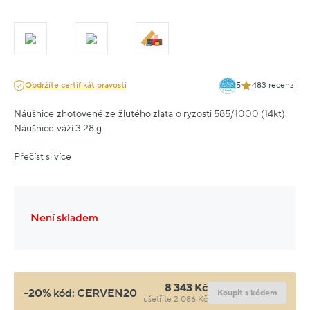
Obdržíte certifikát pravosti
5
483 recenzí
Náušnice zhotovené ze žlutého zlata o ryzosti 585/1000 (14kt).
Náušnice váží 3.28 g.
Přečíst si více
Není skladem
8 343 Kč
-20% kód:
CERVEN20
Koupit s kódem
ušetříte 2 086 Kč