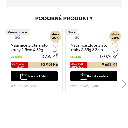
PODOBNÉ PRODUKTY
Renovované
Nové
sleva
sleva
20%
20%
Náušnice žluté zlato
Náušnice žluté zlato
kruhy 2.5cm 4.32g
kruhy 2.65g 2.3cm
13 739 Kč
12 079 Kč
Skladem
Skladem
-20% kód:
-20% kód:
10 991 Kč
9 663 Kč
SRPEN20
SRPEN20
Koupit s kódem
Koupit s kódem
kód: R31032504245
kód: N15092500980