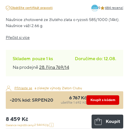
Obdržíte certifikát pravosti
5
484 recenzí
Náušnice zhotovené ze žlutého zlata o ryzosti 585/1000 (14kt).
Náušnice váží 2.66 g.
Přečíst si více
Skladem
pouze
1 ks
Doručíme do: 12.08.
Na prodejně
28. října 769/14
Přihlaste se
a získejte výhody Zlaton Clubu
6 767 Kč
-20% kód:
SRPEN20
Koupit s kódem
ušetříte 1 692 Kč
8 459 Kč
Koupit
2 544 Kč/g
Garance nejnižší ceny: