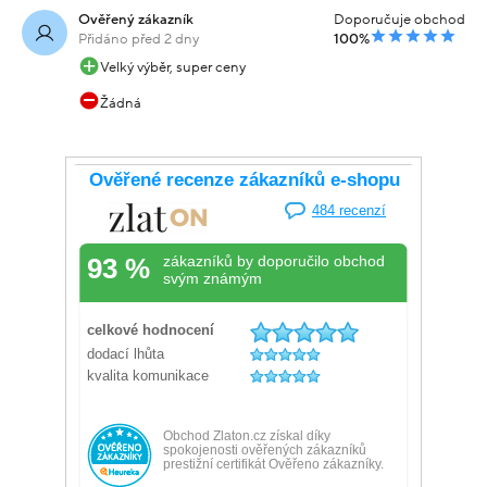
DALŠÍ PODOBNÉ PRODUKTY
JAK NÁS HODNOTÍTE NA HEURECE
Ověřený zákazník
Doporučuje obchod
Přidáno před 1 dnem
100%
S objednávkou som bola spokojná. Odporúčam.
Ověřený zákazník
Doporučuje obchod
Přidáno před 2 dny
100%
Rychlé doručení, dobrá komunikace s obchodem.
Ověřený zákazník
Doporučuje obchod
Přidáno před 2 dny
100%
Velký výběr, super ceny
Žádná