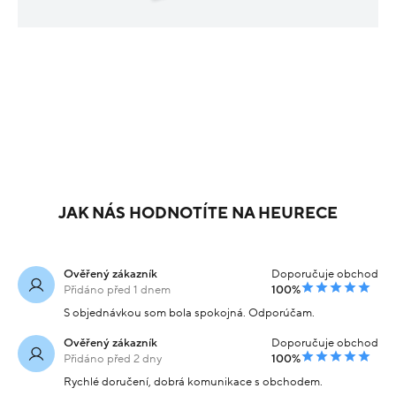
PODOBNÉ PRODUKTY
Nové
Outlet
sleva
sleva
20%
20%
Náušnice žluté zlato
Náušnice žluté zlato s
oválný tvar visací 2.00cm
kamenem osazené
2.2g
zirkony visací 1.2cm 2.65g
10 029 Kč
10 009 Kč
Skladem
Skladem
-20% kód:
-20% kód:
8 023 Kč
8 007 Kč
SRPEN20
SRPEN20
Koupit s kódem
Koupit s kódem
kód: 000142210244
kód: O15052505343