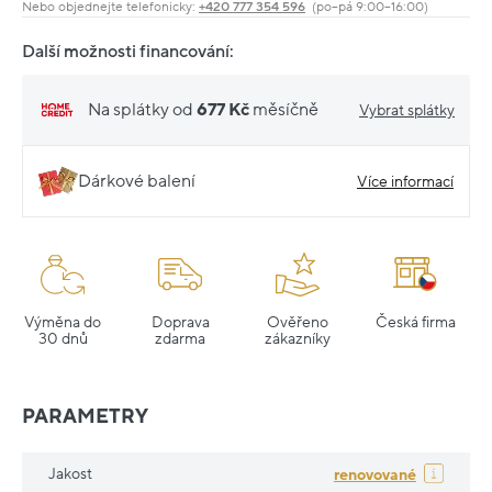
Nebo objednejte telefonicky:
+420 777 354 596
(po–pá 9:00–16:00)
Další možnosti financování:
Na splátky od
677 Kč
měsíčně
Vybrat splátky
Dárkové balení
Více informací
Výměna do
Doprava
Ověřeno
Česká firma
30 dnů
zdarma
zákazníky
PARAMETRY
Jakost
renovované