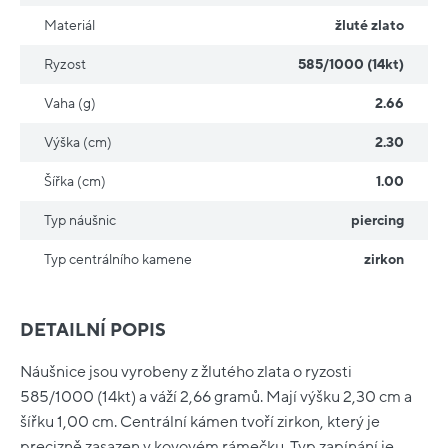
Materiál
žluté zlato
Ryzost
585/1000 (14kt)
Vaha (g)
2.66
Výška (cm)
2.30
Šířka (cm)
1.00
Typ náušnic
piercing
Typ centrálního kamene
zirkon
DETAILNÍ POPIS
Náušnice jsou vyrobeny z žlutého zlata o ryzosti
585/1000 (14kt) a váží 2,66 gramů. Mají výšku 2,30 cm a
šířku 1,00 cm. Centrální kámen tvoří zirkon, který je
precizně zasazen v kovovém rámečku. Typ zapínání je