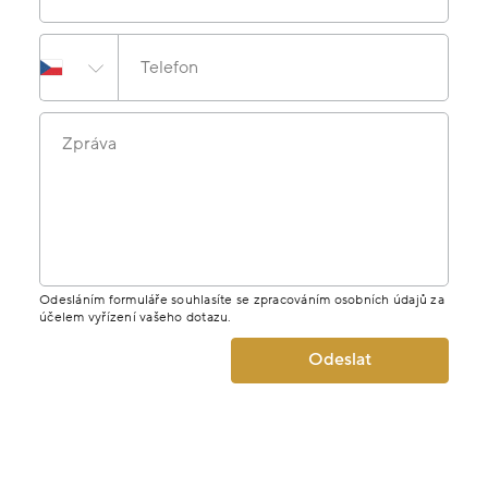
MÁTE DOTAZ K PRODUKTU? NAPIŠTE
NÁM.
Jméno
E-mail
Telefon
Zpráva