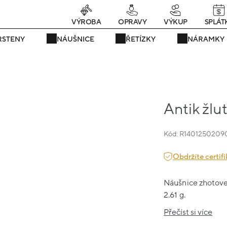
rávě teď! - 20 % na vše! Kód: SRPEN20
25 dní : 14h : 45m : 39
VÝROBA
OPRAVY
VÝKUP
SPLÁT
RSTENY
NÁUŠNICE
ŘETÍZKY
NÁRAMKY
Antik žlu
Kód: R1401250209
Obdržíte certifi
Náušnice zhotoven
2.61 g.
Přečíst si více