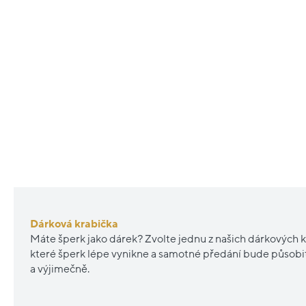
Dárková krabička
Máte šperk jako dárek? Zvolte jednu z našich dárkových k
které šperk lépe vynikne a samotné předání bude působ
a výjimečně.