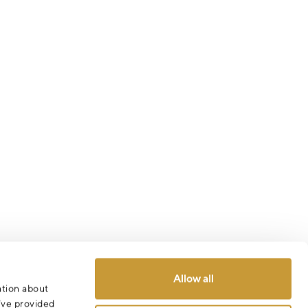
Allow all
ation about
u’ve provided