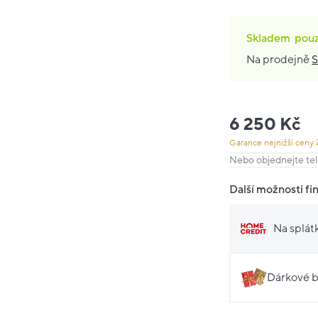
Skladem
pou
Na prodejně
S
6 250 Kč
Garance nejnižší ceny:
Nebo objednejte tel
Další možnosti fi
Na splát
Dárkové b