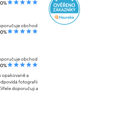
00%
poručuje obchod
00%
poručuje obchod
00%
em opakovaně a
dpovídá fotografii
Vřele doporučuji a