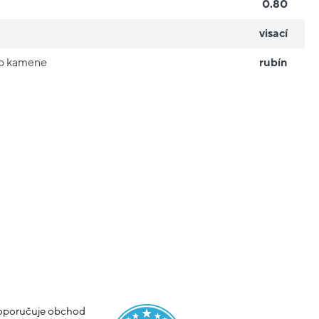
0.80
visací
ho kamene
rubín
poručuje obchod