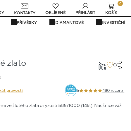
0
s
KY
OBLÍBENÉ
PŘIHLÁSIT
KOŠÍK
KONTAKTY
PŘÍVĚSKY
DIAMANTOVÉ
INVESTIČNÍ
té zlato
0
kát pravosti
5
480 recenzí
é ze žlutého zlata o ryzosti 585/1000 (14kt). Náušnice váží