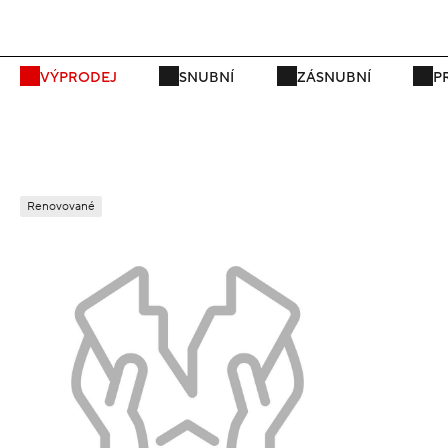
P
VÝPRODEJ
SNUBNÍ
ZÁSNUBNÍ
P
Renovované