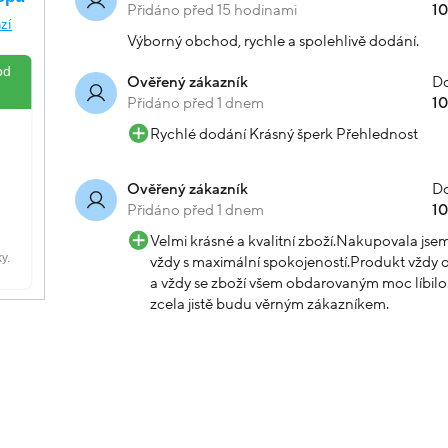
Přidáno před 15 hodinami
1
Výborný obchod, rychle a spolehlivě dodání.
Do
Ověřený zákazník
Přidáno před 1 dnem
1
Rychlé dodání Krásný šperk Přehlednost
Do
Ověřený zákazník
Přidáno před 1 dnem
1
Velmi krásné a kvalitní zboží.Nakupovala js
vždy s maximální spokojeností.Produkt vždy o
a vždy se zboží všem obdarovaným moc líbilo.
zcela jistě budu věrným zákazníkem.