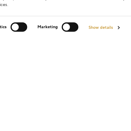
ices.
tics
Marketing
Show details