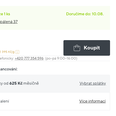
ze
1 ks
Doručíme do: 10.08.
pálená 37
Koupit
2 395 Kč/g
efonicky:
+420 777 354 596
(po–pá 9:00–16:00)
nancování:
ky od
625 Kč
měsíčně
Vybrat splátky
alení
Více informací