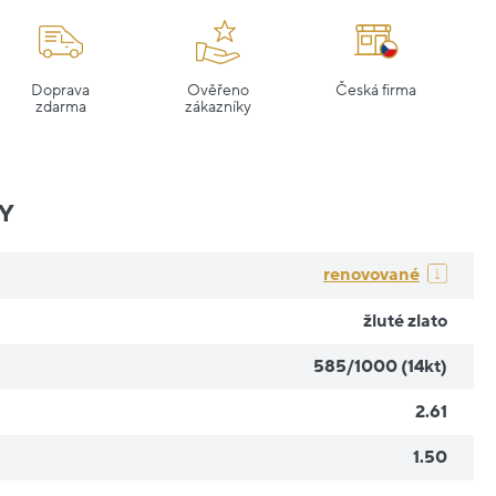
Doprava
Ověřeno
Česká firma
zdarma
zákazníky
Y
renovované
žluté zlato
585/1000 (14kt)
2.61
1.50