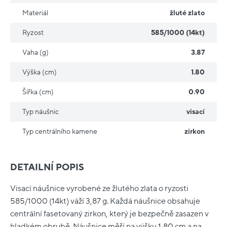
Materiál
žluté zlato
Ryzost
585/1000 (14kt)
Vaha (g)
3.87
Výška (cm)
1.80
Šířka (cm)
0.90
Typ náušnic
visací
Typ centrálního kamene
zirkon
DETAILNÍ POPIS
Visací náušnice vyrobené ze žlutého zlata o ryzosti
585/1000 (14kt) váží 3,87 g. Každá náušnice obsahuje
centrální fasetovaný zirkon, který je bezpečně zasazen v
hladkém obrubě. Náušnice měří na výšku 1,80 cm a na