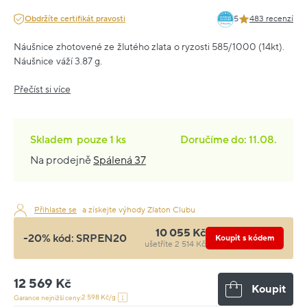
Obdržíte certifikát pravosti
5
483 recenzí
Náušnice zhotovené ze žlutého zlata o ryzosti 585/1000 (14kt).
Náušnice váží 3.87 g.
Přečíst si více
Skladem
pouze
1 ks
Doručíme do: 11.08.
Na prodejně
Spálená 37
Přihlaste se
a získejte výhody Zlaton Clubu
10 055 Kč
-20% kód:
SRPEN20
Koupit s kódem
ušetříte 2 514 Kč
12 569 Kč
Koupit
2 598 Kč/g
Garance nejnižší ceny: