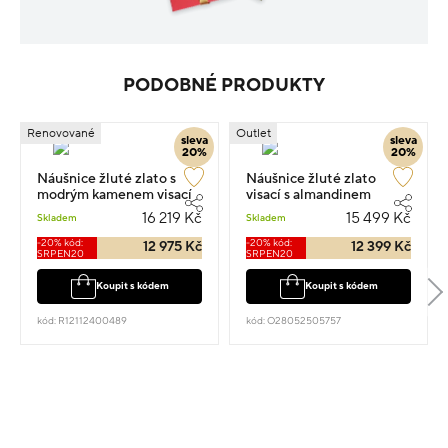
PODOBNÉ PRODUKTY
Renovované
Outlet
sleva
sleva
20%
20%
Náušnice žluté zlato s
Náušnice žluté zlato
modrým kamenem visací
visací s almandinem
5.1g 2.7cm
osazené zirkony 2cm 4.1g
16 219 Kč
15 499 Kč
Skladem
Skladem
-20% kód:
-20% kód:
12 975 Kč
12 399 Kč
SRPEN20
SRPEN20
Koupit s kódem
Koupit s kódem
kód: R12112400489
kód: O28052505757