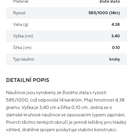
Materiál
žluté zlato
Ryzost
585/1000 (14kt)
Vaha (g)
4.38
Výška (cm)
3.40
Šířka (cm)
0.10
Typ náušnic
kruhy
DETAILNÍ POPIS
Náušnice jsou vyrobeny ze žlutého zlata s ryzostí
585/1000, což odpovídá 14 karátům. Mají hmotnost 4,38
gramu. Výška je 3,40 cm a šířka 0,10 cm. Jedná se o
dámské kruhové náušnice se zasouvacím typem zapínání.
Povrch těchto tenkých obručí je jemně leštěný pro hladký
vzhled, drátěné spojení poskytuje stabilní konstrukci.