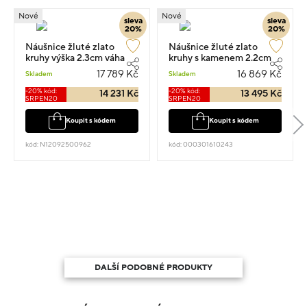
Nové
Nové
sleva
sleva
20%
20%
Náušnice žluté zlato
Náušnice žluté zlato
kruhy výška 2.3cm váha
kruhy s kamenem 2.2cm
3.9g
3.7g
17 789 Kč
16 869 Kč
Skladem
Skladem
-20% kód:
-20% kód:
14 231 Kč
13 495 Kč
SRPEN20
SRPEN20
Koupit s kódem
Koupit s kódem
kód: N12092500962
kód: 000301610243
DALŠÍ PODOBNÉ PRODUKTY