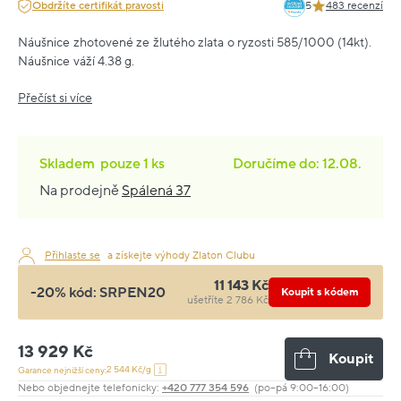
Obdržíte certifikát pravosti
5
483 recenzí
Náušnice zhotovené ze žlutého zlata o ryzosti 585/1000 (14kt).
Náušnice váží 4.38 g.
Přečíst si více
Skladem
pouze
1 ks
Doručíme do: 12.08.
Na prodejně
Spálená 37
Přihlaste se
a získejte výhody Zlaton Clubu
11 143 Kč
-20% kód:
SRPEN20
Koupit s kódem
ušetříte 2 786 Kč
13 929 Kč
Koupit
2 544 Kč/g
Garance nejnižší ceny:
Nebo objednejte telefonicky:
+420 777 354 596
(po–pá 9:00–16:00)