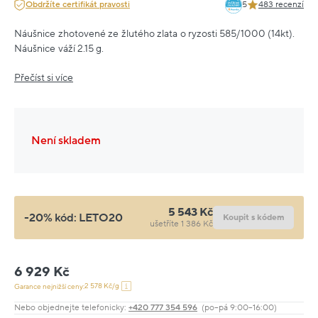
Obdržíte certifikát pravosti
5
483 recenzí
Náušnice zhotovené ze žlutého zlata o ryzosti 585/1000 (14kt).
Náušnice váží 2.15 g.
Přečíst si více
Není skladem
5 543 Kč
-20% kód:
LETO20
Koupit s kódem
ušetříte 1 386 Kč
6 929 Kč
2 578 Kč/g
Garance nejnižší ceny:
Nebo objednejte telefonicky:
+420 777 354 596
(po–pá 9:00–16:00)