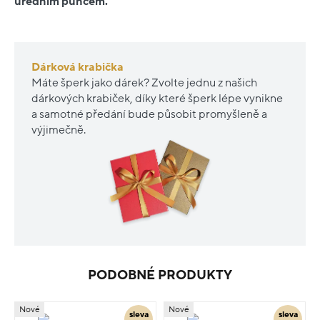
úředním puncem.
Dárková krabička
Máte šperk jako dárek? Zvolte jednu z našich
dárkových krabiček, díky které šperk lépe vynikne
a samotné předání bude působit promyšleně a
výjimečně.
PODOBNÉ PRODUKTY
Nové
Nové
sleva
sleva