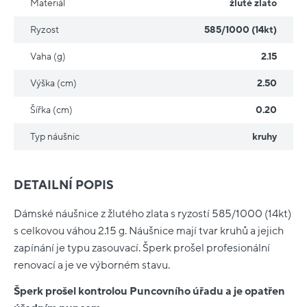
Materiál
žluté zlato
Ryzost
585/1000 (14kt)
Vaha (g)
2.15
Výška (cm)
2.50
Šířka (cm)
0.20
Typ náušnic
kruhy
DETAILNÍ POPIS
Dámské náušnice z žlutého zlata s ryzostí 585/1000 (14kt)
s celkovou váhou 2.15 g. Náušnice mají tvar kruhů a jejich
zapínání je typu zasouvací. Šperk prošel profesionální
renovací a je ve výborném stavu.
Šperk prošel kontrolou Puncovního úřadu a je opatřen