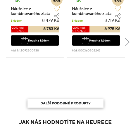
20%
20%
Náušnice z
Náušnice z
kombinovaného zlata
kombinovaného zlata
kruhy 2.2cm 1.8g
spirála 1.9cm 1.85g
8 479 Kč
8 719 Kč
Skladem
Skladem
-20% kód:
-20% kód:
6 783 Kč
6 975 Kč
SRPEN20
SRPEN20
Koupit s kódem
Koupit s kódem
kód: N12092500938
kód: 000360902242
DALŠÍ PODOBNÉ PRODUKTY
JAK NÁS HODNOTÍTE NA HEURECE