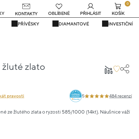
0
KY
OBLÍBENÉ
PŘIHLÁSIT
KOŠÍK
KONTAKTY
PŘÍVĚSKY
DIAMANTOVÉ
INVESTIČNÍ
žluté zlato
7
kát pravosti
5
484 recenzí
é ze žlutého zlata o ryzosti 585/1000 (14kt). Náušnice váží