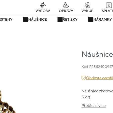
Právě teď! - 20 % na vše! Kód: SRPEN20
22 dní : 15h : 17m : 13s
VÝROBA
OPRAVY
VÝKUP
SPLÁT
RSTENY
NÁUŠNICE
ŘETÍZKY
NÁRAMKY
Náušnice 
Kód: R2511240094
Obdržíte certifi
Náušnice zhotoven
5.2 g.
Přečíst si více