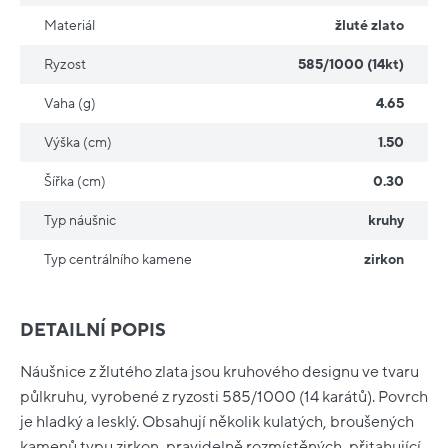
Materiál
žluté zlato
Ryzost
585/1000 (14kt)
Vaha (g)
4.65
Výška (cm)
1.50
Šířka (cm)
0.30
Typ náušnic
kruhy
Typ centrálního kamene
zirkon
DETAILNÍ POPIS
Náušnice z žlutého zlata jsou kruhového designu ve tvaru
půlkruhu, vyrobené z ryzosti 585/1000 (14 karátů). Povrch
je hladký a lesklý. Obsahují několik kulatých, broušených
kamenů typu zirkon, pravidelně rozmístěných, přitahující