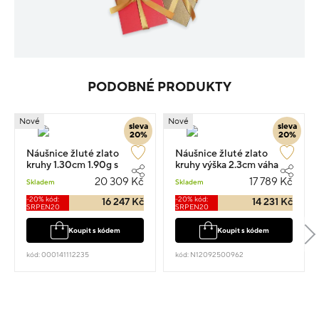
PODOBNÉ PRODUKTY
Nové
Nové
sleva
sleva
20%
20%
Náušnice žluté zlato
Náušnice žluté zlato
kruhy 1.30cm 1.90g s
kruhy výška 2.3cm váha
diamantem 0.240ct
3.9g
20 309 Kč
17 789 Kč
Skladem
Skladem
-20% kód:
-20% kód:
16 247 Kč
14 231 Kč
SRPEN20
SRPEN20
Koupit s kódem
Koupit s kódem
kód: 000141112235
kód: N12092500962