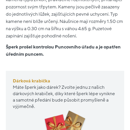
pozornost svým třpytem. Kameny jsou pečlivě zasazeny
do jednotlivých lůžek, zajišťujících pevné uchycení. Typ
kamene není blíže určený. Náušnice mají rozměry 1.50 cm
na výšku a 0.30 cm na šířku s váhou 4.65 g. Puzetové
zapínání zajišťuje pohodlné nošení.
Šperk prošel kontrolou Puncovního úřadu a je opatřen
úředním puncem.
Dárková krabička
Máte šperk jako dárek? Zvolte jednu z našich
dárkových krabiček, díky které šperk lépe vynikne
a samotné předání bude působit promyšleně a
výjimečně.