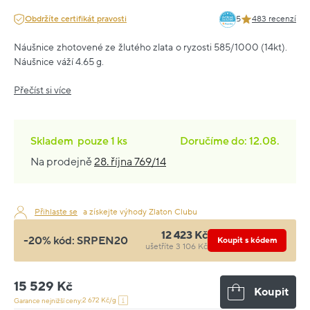
Obdržíte certifikát pravosti
5
483 recenzí
Náušnice zhotovené ze žlutého zlata o ryzosti 585/1000 (14kt).
Náušnice váží 4.65 g.
Přečíst si více
Skladem
pouze
1 ks
Doručíme do: 12.08.
Na prodejně
28. října 769/14
Přihlaste se
a získejte výhody Zlaton Clubu
12 423 Kč
-20% kód:
SRPEN20
Koupit s kódem
ušetříte 3 106 Kč
15 529 Kč
Koupit
2 672 Kč/g
Garance nejnižší ceny: