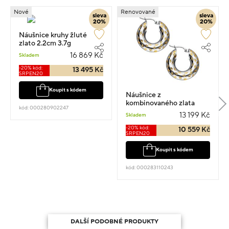
Nové
Renovované
sleva
sleva
20%
20%
Náušnice kruhy žluté
zlato 2.2cm 3.7g
16 869 Kč
Skladem
-20% kód:
13 495 Kč
SRPEN20
Koupit s kódem
Náušnice z
kombinovaného zlata
kód: 000280902247
kruhy 2.3cm 4.15g
13 199 Kč
Skladem
-20% kód:
10 559 Kč
SRPEN20
Koupit s kódem
kód: 000283110243
DALŠÍ PODOBNÉ PRODUKTY