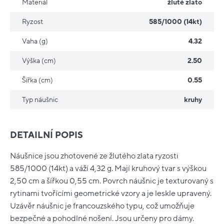
Materiál
žluté zlato
Ryzost
585/1000 (14kt)
Vaha (g)
4.32
Výška (cm)
2.50
Šířka (cm)
0.55
Typ náušnic
kruhy
DETAILNÍ POPIS
Náušnice jsou zhotovené ze žlutého zlata ryzosti
585/1000 (14kt) a váží 4,32 g. Mají kruhový tvar s výškou
2,50 cm a šířkou 0,55 cm. Povrch náušnic je texturovaný s
rytinami tvořícími geometrické vzory a je leskle upravený.
Uzávěr náušnic je francouzského typu, což umožňuje
bezpečné a pohodlné nošení. Jsou určeny pro dámy.