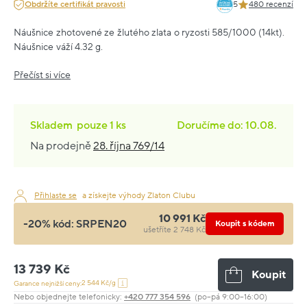
Obdržíte certifikát pravosti
5
480 recenzí
Náušnice zhotovené ze žlutého zlata o ryzosti 585/1000 (14kt).
Náušnice váží 4.32 g.
Přečíst si více
Skladem
pouze
1 ks
Doručíme do: 10.08.
Na prodejně
28. října 769/14
Přihlaste se
a získejte výhody Zlaton Clubu
10 991 Kč
-20% kód:
SRPEN20
Koupit s kódem
ušetříte 2 748 Kč
13 739 Kč
Koupit
2 544 Kč/g
Garance nejnižší ceny:
Nebo objednejte telefonicky:
+420 777 354 596
(po–pá 9:00–16:00)