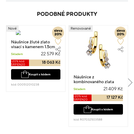
PODOBNÉ PRODUKTY
Nové
Renovované
sleva
sleva
20%
20%
Náušnice žluté zlato
visací s kamenem 1.5cm
4.95g
22 579 Kč
Skladem
-20% kód:
18 063 Kč
SRPEN20
Koupit s kódem
Náušnice z
kombinovaného zlata
kód: 000512010238
visací 1.5cm 4.14g s
21 409 Kč
Skladem
diamantem 0.160ct
-20% kód:
17 127 Kč
SRPEN20
Koupit s kódem
kód: R07032503588