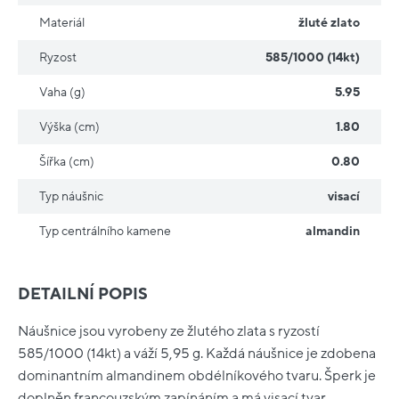
Materiál
žluté zlato
Ryzost
585/1000 (14kt)
Vaha (g)
5.95
Výška (cm)
1.80
Šířka (cm)
0.80
Typ náušnic
visací
Typ centrálního kamene
almandin
DETAILNÍ POPIS
Náušnice jsou vyrobeny ze žlutého zlata s ryzostí
585/1000 (14kt) a váží 5,95 g. Každá náušnice je zdobena
dominantním almandinem obdélníkového tvaru. Šperk je
doplněn francouzským zapínáním a má visací tvar.