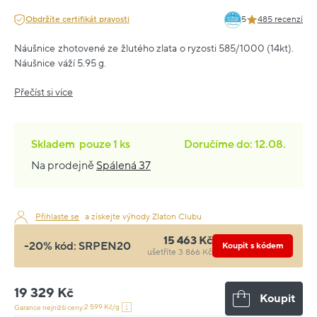
Obdržíte certifikát pravosti
5
485 recenzí
Náušnice zhotovené ze žlutého zlata o ryzosti 585/1000 (14kt).
Náušnice váží 5.95 g.
Přečíst si více
Skladem
pouze
1 ks
Doručíme do: 12.08.
Na prodejně
Spálená 37
Přihlaste se
a získejte výhody Zlaton Clubu
15 463 Kč
-20% kód:
SRPEN20
Koupit s kódem
ušetříte 3 866 Kč
19 329 Kč
Koupit
2 599 Kč/g
Garance nejnižší ceny: