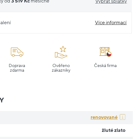
ky od
3 519 Kč
měsíčně
Vybrat splátky
alení
Více informací
Doprava
Ověřeno
Česká firma
zdarma
zákazníky
Y
renovované
žluté zlato