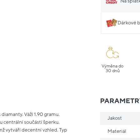
Na splát
Dárkové b
Výměna do
30 dnů
PARAMETR
s diamanty. Váží 1.90 gramu.
Jakost
u centrální součástí šperku.
ímž vytváří decentní vzhled. Typ
Materiál