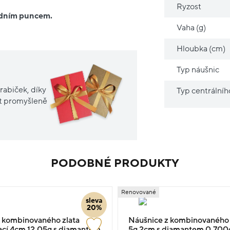
Ryzost
ředním puncem.
Vaha (g)
Hloubka (cm)
Typ náušnic
rabiček, díky
Typ centrální
it promyšleně
PODOBNÉ PRODUKTY
Renovované
sleva
20%
 kombinovaného zlata
Náušnice z kombinovaného z
sací 4cm 12.05g s diamantem
5g 2cm s diamantem 0.700