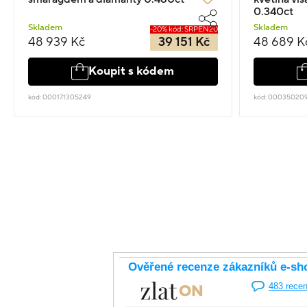
0.340ct
Skladem
Skladem
-20% kód: SRPEN20
48 939 Kč
39 151 Kč
48 689 K
Koupit s kódem
kód: 000171305249
kód: 00035020