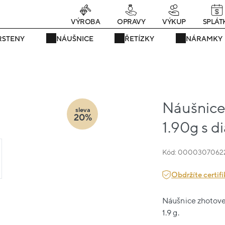
Právě teď! - 20 % na vše! Kód: SRPEN20
24 dní : 1h : 29m : 53s
VÝROBA
OPRAVY
VÝKUP
SPLÁT
RSTENY
NÁUŠNICE
ŘETÍZKY
NÁRAMKY
Náušnice 
sleva
20%
1.90g s 
Kód: 0000307062
Obdržíte certifi
Náušnice zhotoven
1.9 g.