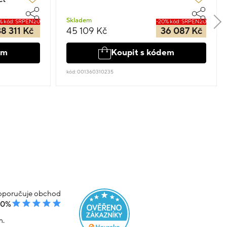
Skladem
% kód: SRPEN20
-20% kód: SRPEN20
38 311 Kč
45 109 Kč
36 087 Kč
em
Koupit s kódem
kód: 001360310235
poručuje obchod
00%
m.