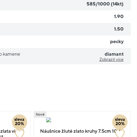
585/1000 (14kt)
1.90
1.50
pecky
ho kamene
diamant
Zobrazit více
Nové
sleva
sleva
20%
20%
lata visací
Náušnice žluté zlato kruhy 7.5cm 10.6g
ct