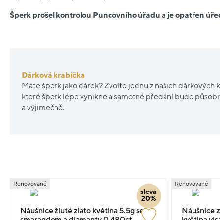
Šperk prošel kontrolou Puncovního úřadu a je opatřen ú
Dárková krabička
Máte šperk jako dárek? Zvolte jednu z našich dárkových k
které šperk lépe vynikne a samotné předání bude působ
a výjimečně.
Renovované
Renovované
sleva
20%
Náušnice žluté zlato květina 5.5g se
Náušnice z
smaragdem a diamanty 0.480ct
květina vi