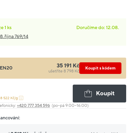
ze
1 ks
Doručíme do: 12.08.
8. října 769/14
35 191 Kč
EN20
Koupit s kódem
ušetříte 8 798 Kč
Koupit
18 522 Kč/g
efonicky:
+420 777 354 596
(po–pá 9:00–16:00)
nancování: