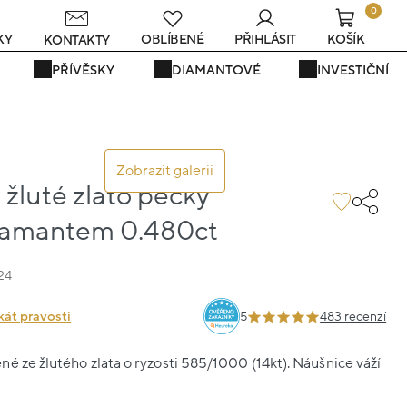
0
KY
OBLÍBENÉ
PŘIHLÁSIT
KOŠÍK
KONTAKTY
PŘÍVĚSKY
DIAMANTOVÉ
INVESTIČNÍ
Zobrazit galerii
žluté zlato pecky
diamantem 0.480ct
24
kát pravosti
5
483 recenzí
é ze žlutého zlata o ryzosti 585/1000 (14kt). Náušnice váží