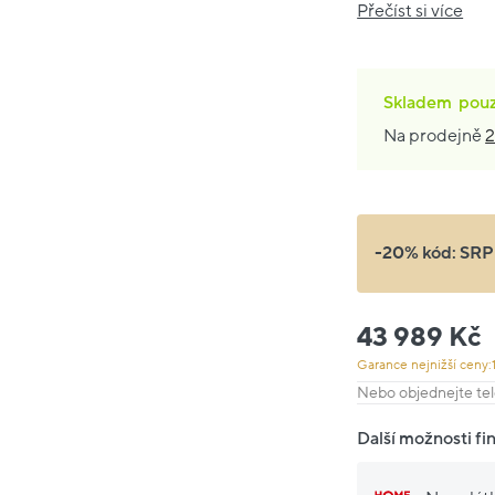
Přečíst si více
Skladem
pou
Na prodejně
2
-20% kód:
SRP
43 989 Kč
Garance nejnižší ceny:
Nebo objednejte tel
Další možnosti fi