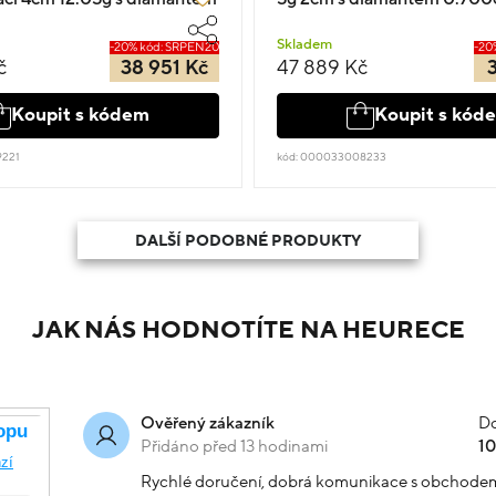
Skladem
-20% kód: SRPEN20
-20
č
38 951 Kč
47 889 Kč
Koupit s kódem
Koupit s kód
9221
kód: 000033008233
DALŠÍ PODOBNÉ PRODUKTY
JAK NÁS HODNOTÍTE NA HEURECE
Do
Ověřený zákazník
Přidáno před 13 hodinami
1
Rychlé doručení, dobrá komunikace s obchode