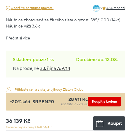
Obdržíte certifikát pravosti
5
484 recenzí
Náušnice zhotovené ze žlutého zlata o ryzosti 585/1000 (14kt).
Náušnice váží 3.6 g.
Přečíst si více
Skladem
pouze
1 ks
Doručíme do: 12.08.
Na prodejně
28. října 769/14
Přihlaste se
a získejte výhody Zlaton Clubu
28 911 Kč
-20% kód:
SRPEN20
Koupit s kódem
ušetříte 7 228 Kč
36 139 Kč
Koupit
8 031 Kč/g
Garance nejnižší ceny: