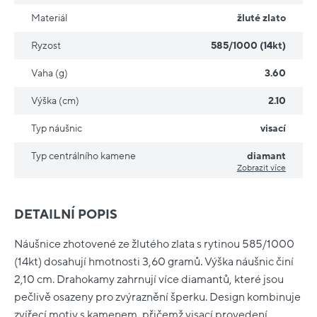
Materiál
žluté zlato
Ryzost
585/1000 (14kt)
Vaha (g)
3.60
Výška (cm)
2.10
Typ náušnic
visací
Typ centrálního kamene
diamant
Zobrazit více
DETAILNÍ POPIS
Náušnice zhotovené ze žlutého zlata s rytinou 585/1000
(14kt) dosahují hmotnosti 3,60 gramů. Výška náušnic činí
2,10 cm. Drahokamy zahrnují více diamantů, které jsou
pečlivě osazeny pro zvýraznění šperku. Design kombinuje
zvířecí motiv s kamenem, přičemž visací provedení