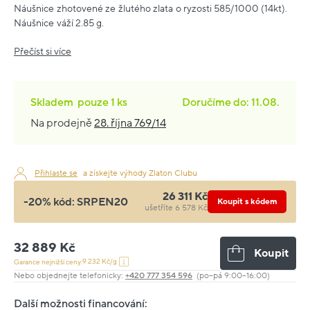
Náušnice zhotovené ze žlutého zlata o ryzosti 585/1000 (14kt).
Náušnice váží 2.85 g.
Přečíst si více
Skladem
pouze
1 ks
Doručíme do: 11.08.
Na prodejně
28. října 769/14
Přihlaste se
a získejte výhody Zlaton Clubu
26 311 Kč
-20% kód:
SRPEN20
Koupit s kódem
ušetříte 6 578 Kč
32 889 Kč
Koupit
9 232 Kč/g
Garance nejnižší ceny:
Nebo objednejte telefonicky:
+420 777 354 596
(po–pá 9:00–16:00)
Další možnosti financování: