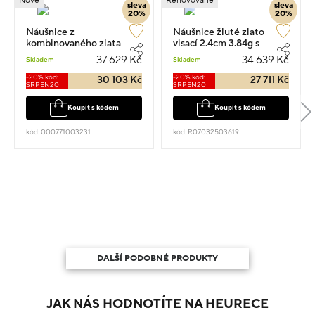
Nové
Renovované
sleva
sleva
20%
20%
Náušnice z
Náušnice žluté zlato
kombinovaného zlata
visací 2.4cm 3.84g s
květina visací 2cm 8.25g
diamantem 0.400ct
37 629 Kč
34 639 Kč
Skladem
Skladem
-20% kód:
-20% kód:
30 103 Kč
27 711 Kč
SRPEN20
SRPEN20
Koupit s kódem
Koupit s kódem
kód: 000771003231
kód: R07032503619
DALŠÍ PODOBNÉ PRODUKTY
JAK NÁS HODNOTÍTE NA HEURECE