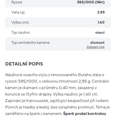
Ryzost
585/1000 (14kt)
Vaha (g)
2.85
Výška (cm)
1.60
Typ náušnic
visací
Typ centrálního kamene
diamant
Zobrazit více
DETAILNÍ POPIS
Náušnice visacího stylu z renovovaného žlutého zlata o
ryzosti 585/1000, s celkovou hmotností 2,85 g. Centrální
kámen je diamant o průměru 0,40 mm, zasazený v
korunce se čtyřmi drápky. Výška náušnic je 1,60 cm.
Zapínání je francouzské, zajišťující bezpečnost při nošení.
Povrch je hladký a lesklý, bez výrazného prohnutí. Téma je
zaměřeno na šperk s kamenem.
Šperk prošel kontrolou