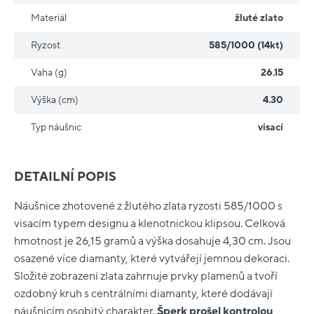
Materiál
žluté zlato
Ryzost
585/1000 (14kt)
Vaha (g)
26.15
Výška (cm)
4.30
Typ náušnic
visací
DETAILNÍ POPIS
Náušnice zhotovené z žlutého zlata ryzosti 585/1000 s
visacím typem designu a klenotnickou klipsou. Celková
hmotnost je 26,15 gramů a výška dosahuje 4,30 cm. Jsou
osazené více diamanty, které vytvářejí jemnou dekoraci.
Složité zobrazení zlata zahrnuje prvky plamenů a tvoří
ozdobný kruh s centrálními diamanty, které dodávají
náušnicím osobitý charakter.
Šperk prošel kontrolou