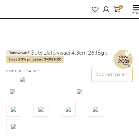
Právě teď! - 20 % na vše! Kód: SRPEN20
22 dní : 8h : 52m : 46s
0
MEN
Náušnice žluté zlato visací 4.3cm 26.15g s
Renovované
sleva
diamantem 0.540ct
Sleva 20%
po zadání
SRPEN20
20%
Kód: 000530410232
Zobrazit galerii