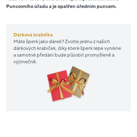
Puncovního úřadu a je opatřen úředním puncem.
Dárková krabička
Máte šperk jako dárek? Zvolte jednu z našich
dárkových krabiček, díky které šperk lépe vynikne
a samotné předání bude působit promyšleně a
výjimečně.