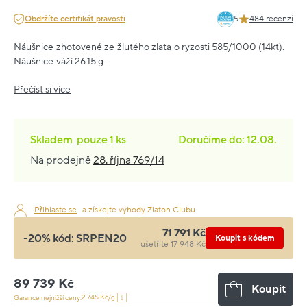
Obdržíte certifikát pravosti
5
484 recenzí
Náušnice zhotovené ze žlutého zlata o ryzosti 585/1000 (14kt).
Náušnice váží 26.15 g.
Přečíst si více
Skladem
pouze
1 ks
Doručíme do: 12.08.
Na prodejně
28. října 769/14
Přihlaste se
a získejte výhody Zlaton Clubu
71 791 Kč
-20% kód:
SRPEN20
Koupit s kódem
ušetříte 17 948 Kč
89 739 Kč
Koupit
2 745 Kč/g
Garance nejnižší ceny: