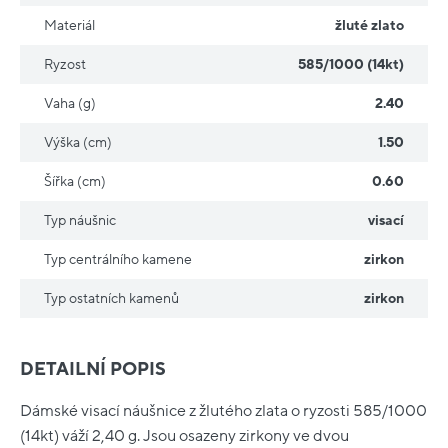
Materiál
žluté zlato
Ryzost
585/1000 (14kt)
Vaha (g)
2.40
Výška (cm)
1.50
Šířka (cm)
0.60
Typ náušnic
visací
Typ centrálního kamene
zirkon
Typ ostatních kamenů
zirkon
DETAILNÍ POPIS
Dámské visací náušnice z žlutého zlata o ryzosti 585/1000
(14kt) váží 2,40 g. Jsou osazeny zirkony ve dvou