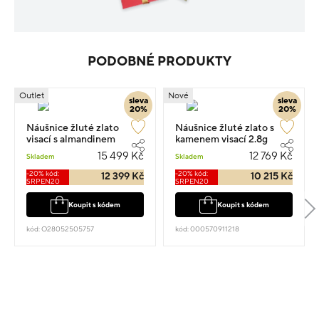
PODOBNÉ PRODUKTY
Outlet
Nové
sleva
sleva
20%
20%
Náušnice žluté zlato
Náušnice žluté zlato s
visací s almandinem
kamenem visací 2.8g
osazené zirkony 2cm 4.1g
15 499 Kč
12 769 Kč
Skladem
Skladem
-20% kód:
-20% kód:
12 399 Kč
10 215 Kč
SRPEN20
SRPEN20
Koupit s kódem
Koupit s kódem
kód: O28052505757
kód: 000570911218