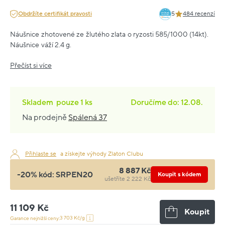
Obdržíte certifikát pravosti
5
484 recenzí
Náušnice zhotovené ze žlutého zlata o ryzosti 585/1000 (14kt).
Náušnice váží 2.4 g.
Přečíst si více
Skladem
pouze
1 ks
Doručíme do: 12.08.
Na prodejně
Spálená 37
Přihlaste se
a získejte výhody Zlaton Clubu
8 887 Kč
-20% kód:
SRPEN20
Koupit s kódem
ušetříte 2 222 Kč
11 109 Kč
Koupit
3 703 Kč/g
Garance nejnižší ceny: