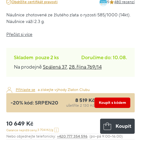
Obdržíte certifikát pravosti
5
480 recenzí
Náušnice zhotovené ze žlutého zlata o ryzosti 585/1000 (14kt).
Náušnice váží 2.3 g.
Přečíst si více
Skladem
pouze
2 ks
Doručíme do: 10.08.
Na prodejně
Spálená 37
,
28. října 769/14
Přihlaste se
a získejte výhody Zlaton Clubu
8 519 Kč
-20% kód:
SRPEN20
Koupit s kódem
ušetříte 2 130 Kč
10 649 Kč
Koupit
3 704 Kč/g
Garance nejnižší ceny:
Nebo objednejte telefonicky:
+420 777 354 596
(po–pá 9:00–16:00)