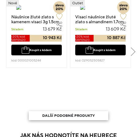
Nové
Outlet
sleva
sleva
20%
20%
Náušnice žluté zlato s
Visací náušnice žluté
kamenem visací 3g 1.5cm
zlato s almandinem 1.7cm
3.6g
13 679 Kč
13 609 Kč
Skladem
Skladem
-20% kód:
-20% kód:
10 943 Kč
10 887 Kč
SRPEN20
SRPEN20
Koupit s kódem
Koupit s kódem
kód: 000021005244
kód: O29052505827
DALŠÍ PODOBNÉ PRODUKTY
JAK NÁS HODNOTÍTE NA HEURECE