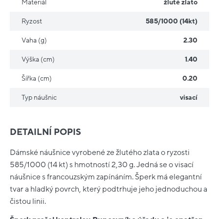
Materiál
žluté zlato
Ryzost
585/1000 (14kt)
Vaha (g)
2.30
Výška (cm)
1.40
Šířka (cm)
0.20
Typ náušnic
visací
DETAILNÍ POPIS
Dámské náušnice vyrobené ze žlutého zlata o ryzosti
585/1000 (14 kt) s hmotností 2,30 g. Jedná se o visací
náušnice s francouzským zapínáním. Šperk má elegantní
tvar a hladký povrch, který podtrhuje jeho jednoduchou a
čistou linii.