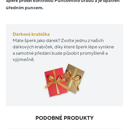
Šperk prošel kontrolou Puncovního úřadu a je opatřen
úředním puncem.
Dárková krabička
Máte šperk jako dárek? Zvolte jednu z našich
dárkových krabiček, díky které šperk lépe vynikne
a samotné předání bude působit promyšleně a
výjimečně.
PODOBNÉ PRODUKTY