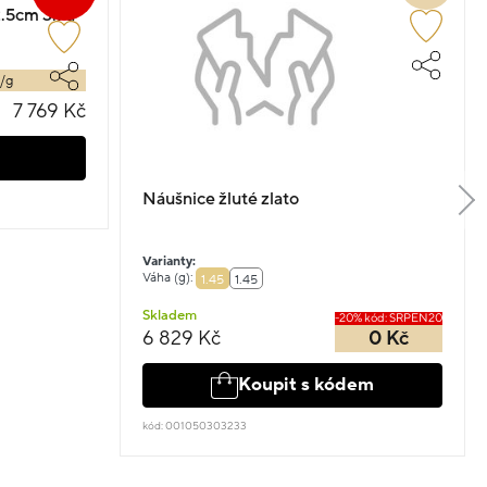
2.5cm 3.7g
č/g
7 769 Kč
Náušnice žluté zlato
Varianty:
Váha (g):
1.45
1.45
Skladem
-20% kód: SRPEN20
6 829 Kč
0 Kč
Koupit s kódem
kód: 001050303233