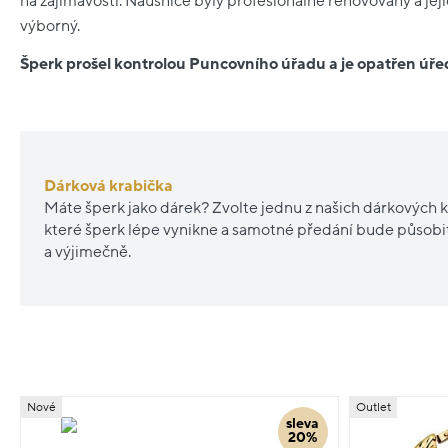
na zajímavosti. Náušnice byly profesionálně renovovány a jej
výborný.
Šperk prošel kontrolou Puncovního úřadu a je opatřen ú
Dárková krabička
Máte šperk jako dárek? Zvolte jednu z našich dárkových k
které šperk lépe vynikne a samotné předání bude působ
a výjimečně.
Nové
Outlet
sleva
20%