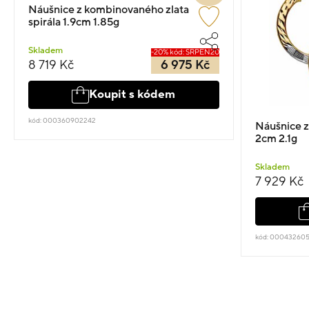
Náušnice z kombinovaného zlata
spirála 1.9cm 1.85g
Skladem
-20% kód: SRPEN20
8 719 Kč
6 975 Kč
Koupit s kódem
kód: 000360902242
Náušnice z
2cm 2.1g
Skladem
7 929 Kč
kód: 00043260