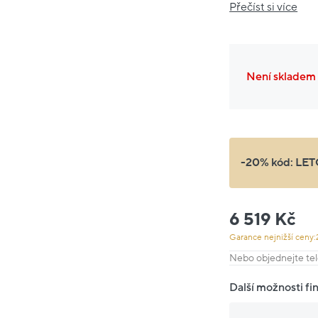
Přečíst si více
Není skladem
-20% kód:
LET
6 519 Kč
Garance nejnižší ceny:
Nebo objednejte tel
Další možnosti fi