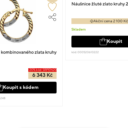
Náušnice žluté zlato kruhy 
Akční cena 2 100 K
Skladem
Koupit
 kombinovaného zlata kruhy
kód: 000520610222
-20% kód: SRPEN20
6 343 Kč
Koupit s kódem
5248