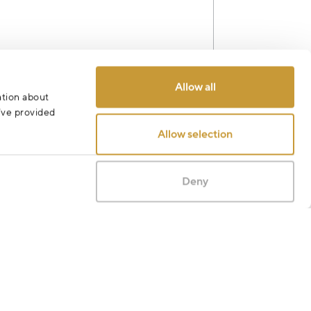
Allow all
ation about
Odeslat
u’ve provided
Allow selection
Deny