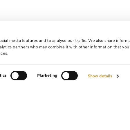
za účelem vyřízení vašeho dotazu.
cial media features and to analyse our traffic. We also share inform
analytics partners who may combine it with other information that yo
ices.
tics
Marketing
Show details