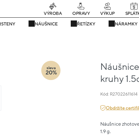
rávě teď! - 20 % na vše! Kód: SRPEN20
25 dní : 17h : 52m : 01s
VÝROBA
OPRAVY
VÝKUP
SPLÁT
RSTENY
NÁUŠNICE
ŘETÍZKY
NÁRAMKY
Náušnice 
sleva
20%
kruhy 1.5
Kód: R27022611614
Obdržíte certifi
Náušnice zhotoven
1.9 g.