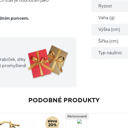
ich stav je hodnocen jako
Ryzost
Vaha (g)
ředním puncem.
Výška (cm)
Šířka (cm)
Typ náušnic
rabiček, díky
it promyšleně
PODOBNÉ PRODUKTY
Renovované
sleva
20%