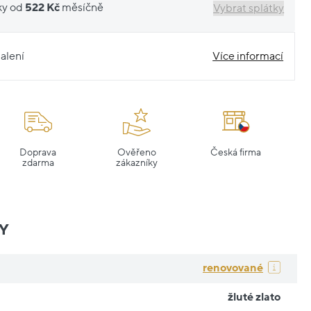
ky od
522 Kč
měsíčně
Vybrat splátky
alení
Více informací
Doprava
Ověřeno
Česká firma
zdarma
zákazníky
Y
renovované
žluté zlato