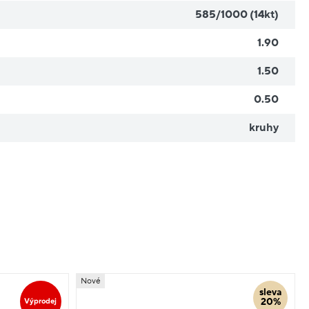
585/1000 (14kt)
1.90
1.50
0.50
kruhy
Nové
sleva
20%
Výprodej