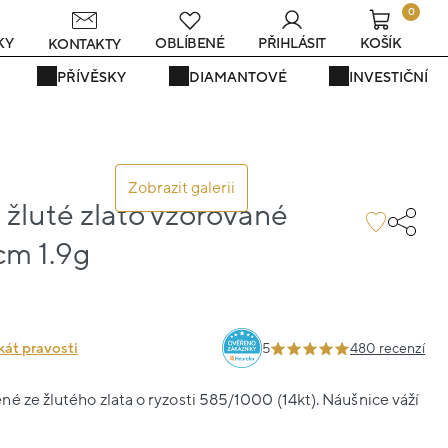
0
KY
OBLÍBENÉ
PŘIHLÁSIT
KOŠÍK
KONTAKTY
PŘÍVĚSKY
DIAMANTOVÉ
INVESTIČNÍ
Zobrazit galerii
žluté zlato vzorované
cm 1.9g
kát pravosti
5
480 recenzí
é ze žlutého zlata o ryzosti 585/1000 (14kt). Náušnice váží