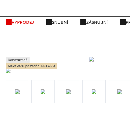
P
VÝPRODEJ
SNUBNÍ
ZÁSNUBNÍ
P
Renovované
Sleva 20%
po zadání
LETO20