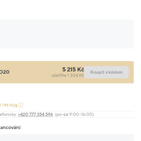
5 215 Kč
O20
Koupit s kódem
ušetříte 1 304 Kč
2 745 Kč/g
efonicky:
+420 777 354 596
(po–pá 9:00–16:00)
nancování: