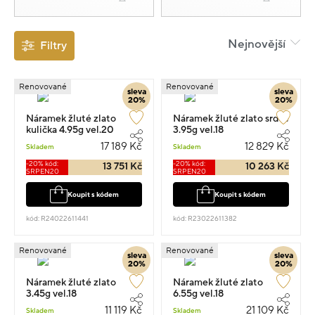
Nejnovější
Filtry
Renovované
Renovované
sleva
sleva
20%
20%
Náramek žluté zlato
Náramek žluté zlato srdce
kulička 4.95g vel.20
3.95g vel.18
17 189 Kč
12 829 Kč
Skladem
Skladem
-20% kód:
-20% kód:
13 751 Kč
10 263 Kč
SRPEN20
SRPEN20
Koupit s kódem
Koupit s kódem
kód: R24022611441
kód: R23022611382
Renovované
Renovované
sleva
sleva
20%
20%
Náramek žluté zlato
Náramek žluté zlato
3.45g vel.18
6.55g vel.18
11 119 Kč
21 109 Kč
Skladem
Skladem