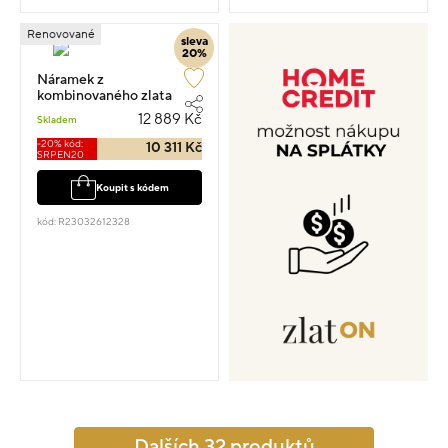
Renovované
sleva
20%
Náramek z
kombinovaného zlata
spirála 4g vel.21
12 889 Kč
Skladem
-20% kód:
10 311 Kč
SRPEN20
Koupit s kódem
kód: R23032612328
Dalších 32 produktů