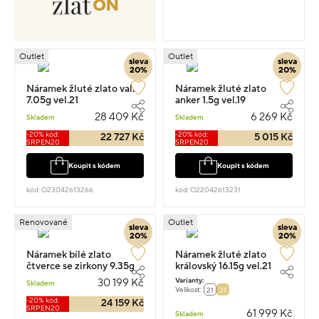
Outlet
Outlet
sleva
sleva
20%
20%
Náramek žluté zlato valis
Náramek žluté zlato
7.05g vel.21
anker 1.5g vel.19
28 409 Kč
6 269 Kč
Skladem
Skladem
-20% kód:
-20% kód:
22 727 Kč
5 015 Kč
SRPEN20
SRPEN20
Koupit s kódem
Koupit s kódem
kód: O23042613266
kód: O22042613231
Renovované
Outlet
sleva
sleva
20%
20%
Náramek bílé zlato
Náramek žluté zlato
čtverce se zirkony 9.35g
královský 16.15g vel.21
vel.18
Varianty:
30 199 Kč
Skladem
Velikost:
21
21
-20% kód:
24 159 Kč
SRPEN20
61 999 Kč
Skladem