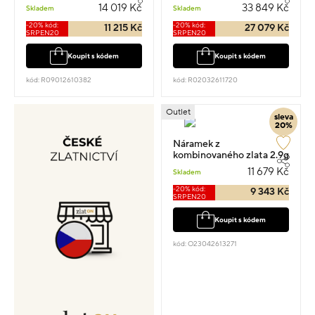
14 019 Kč
33 849 Kč
Skladem
Skladem
-20% kód:
-20% kód:
11 215 Kč
27 079 Kč
SRPEN20
SRPEN20
Koupit s kódem
Koupit s kódem
kód: R09012610382
kód: R02032611720
Outlet
sleva
20%
Náramek z
kombinovaného zlata 2.9g
vel.19
11 679 Kč
Skladem
-20% kód:
9 343 Kč
SRPEN20
Koupit s kódem
kód: O23042613271