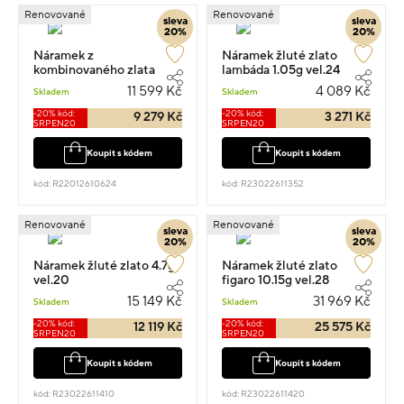
Renovované
Renovované
sleva
sleva
20%
20%
Náramek z
Náramek žluté zlato
kombinovaného zlata
lambáda 1.05g vel.24
kroucený 3.6g vel.19
11 599 Kč
4 089 Kč
Skladem
Skladem
-20% kód:
-20% kód:
9 279 Kč
3 271 Kč
SRPEN20
SRPEN20
Koupit s kódem
Koupit s kódem
kód: R22012610624
kód: R23022611352
Renovované
Renovované
sleva
sleva
20%
20%
Náramek žluté zlato 4.7g
Náramek žluté zlato
vel.20
figaro 10.15g vel.28
15 149 Kč
31 969 Kč
Skladem
Skladem
-20% kód:
-20% kód:
12 119 Kč
25 575 Kč
SRPEN20
SRPEN20
Koupit s kódem
Koupit s kódem
kód: R23022611410
kód: R23022611420