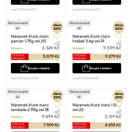
kód: O17032612151
kód: R09042612679
Renovované
Renovované
sleva
sleva
20%
20%
Náramek žluté zlato
Náramek žluté zlato
pancer 1.75g vel.20
hrášek 3.6g vel.19
6 349 Kč
11 599 Kč
Skladem
Skladem
-20% kód:
-20% kód:
5 079 Kč
9 279 Kč
SRPEN20
SRPEN20
Koupit s kódem
Koupit s kódem
kód: R09122509539
kód: R10032611895
Renovované
Renovované
sleva
sleva
20%
20%
Náramek žluté zlato
Náramek žluté zlato 1.55g
lambáda 2.95g vel.18
vel.22
9 499 Kč
5 319 Kč
Skladem
Skladem
-20% kód:
-20% kód:
7 599 Kč
4 255 Kč
SRPEN20
SRPEN20