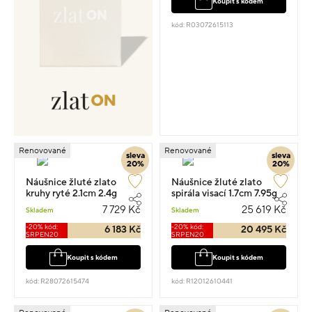
Koupit s kódem
kód: R03072615113
Renovované
Renovované
sleva
sleva
20%
20%
Náušnice žluté zlato
Náušnice žluté zlato
kruhy ryté 2.1cm 2.4g
spirála visací 1.7cm 7.95g
7 729 Kč
25 619 Kč
Skladem
Skladem
-20% kód:
-20% kód:
6 183 Kč
20 495 Kč
SRPEN20
SRPEN20
Koupit s kódem
Koupit s kódem
kód: R28072615474
kód: R12012610441