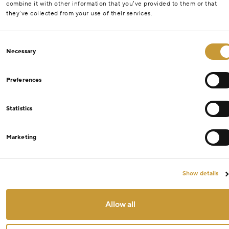
combine it with other information that you’ve provided to them or that
they’ve collected from your use of their services.
Consent
Necessary
Selection
Preferences
Statistics
Marketing
Filtry
Show details
Cena
Allow all
Od
Kč
Do
Kč