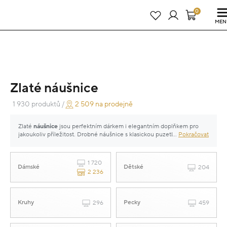
Právě teď! - 20 % na vše! Kód: SRPEN20
24 dní : 10h : 51m : 47s
0
MEN
Zlaté náušnice
1 930 produktů /
2 509 na prodejně
Zlaté
náušnice
jsou perfektním dárkem i elegantním doplňkem pro
jakoukoliv příležitost. Drobné náušnice s klasickou puzetkou nebo
...
Pokračovat
minimalistické kroužky sluší všem ženám za všech okolností, luxusní
náušnice s diamantem či perlami budou skvělé pro vzácnější
okamžiky. V naší široké nabídce najdete i náušnice pro děti – i malé
1 720
Dámské
slečny se tak mohou pyšnit jedinečným a zářivým zlatým šperkem.
Dětské
204
2 236
Kruhy
Pecky
296
459