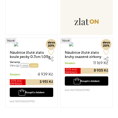
Nové
Nové
sleva
sleva
20%
20%
Náušnice žluté zlato
Náušnice žluté zlato
koule pecky 0.7cm 1.05g
kruhy osazené zirkony
1.6cm 2.45g
Varianty:
11 169 Kč
Skladem
Váha (g):
1.000
1.050
-20% kód:
8 935 Kč
SRPEN20
4 939 Kč
Skladem
-20% kód:
Koupit s kódem
3 951 Kč
SRPEN20
kód: N21052602942
Koupit s kódem
kód: N21052602955