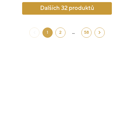
Dalších 32 produktů
1
2
...
58