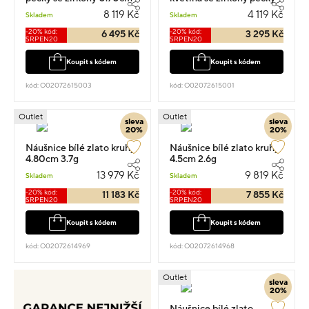
2.15g
0.6cm 1.05g
8 119 Kč
4 119 Kč
Skladem
Skladem
-20% kód:
-20% kód:
6 495 Kč
3 295 Kč
SRPEN20
SRPEN20
Koupit s kódem
Koupit s kódem
kód: O02072615003
kód: O02072615001
Outlet
Outlet
sleva
sleva
20%
20%
Náušnice bílé zlato kruhy
Náušnice bílé zlato kruhy
4.80cm 3.7g
4.5cm 2.6g
13 979 Kč
9 819 Kč
Skladem
Skladem
-20% kód:
-20% kód:
11 183 Kč
7 855 Kč
SRPEN20
SRPEN20
Koupit s kódem
Koupit s kódem
kód: O02072614969
kód: O02072614968
Outlet
sleva
20%
Náušnice bílé zlato