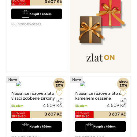
-20% kód:
3 607 Kč
SRPEN20
Koupit s kódem
kód: N20042602582
Nové
Nové
sleva
sleva
20%
20%
Náušnice růžové zlato
Náušnice růžové zlato s
visací zdobené zirkony
kamenem osazené
1.4cm 0.9g
zirkony visací 1.4cm 0.90g
4 509 Kč
4 509 Kč
Skladem
Skladem
-20% kód:
-20% kód:
3 607 Kč
3 607 Kč
SRPEN20
SRPEN20
Koupit s kódem
Koupit s kódem
kód: N20042602581
kód: N20042602580