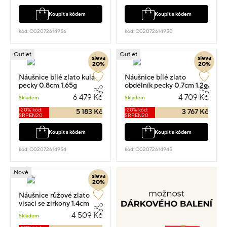
Koupit s kódem
Koupit s kódem
kód: O02072614956
kód: O02072614950
Outlet
Outlet
sleva
sleva
20%
20%
Náušnice bílé zlato kulaté
Náušnice bílé zlato
pecky 0.8cm 1.65g
obdélník pecky 0.7cm 1.2g
6 479 Kč
4 709 Kč
Skladem
Skladem
-20% kód:
-20% kód:
5 183 Kč
3 767 Kč
SRPEN20
SRPEN20
Koupit s kódem
Koupit s kódem
kód: O02072614954
kód: O02072614945
Nové
sleva
20%
Náušnice růžové zlato
visací se zirkony 1.4cm
0.9g
4 509 Kč
Skladem