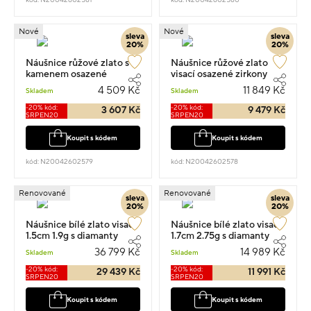
Nové
Nové
sleva
sleva
20%
20%
Náušnice růžové zlato s
Náušnice růžové zlato
kamenem osazené
visací osazené zirkony
zirkony visací 1.4cm 0.9g
1.6cm 2.60g
4 509 Kč
11 849 Kč
Skladem
Skladem
-20% kód:
-20% kód:
3 607 Kč
9 479 Kč
SRPEN20
SRPEN20
Koupit s kódem
Koupit s kódem
kód: N20042602579
kód: N20042602578
Renovované
Renovované
sleva
sleva
20%
20%
Náušnice bílé zlato visací
Náušnice bílé zlato visací
1.5cm 1.9g s diamanty
1.7cm 2.75g s diamanty
0.57ct
0.14ct
36 799 Kč
14 989 Kč
Skladem
Skladem
-20% kód:
-20% kód:
29 439 Kč
11 991 Kč
SRPEN20
SRPEN20
Koupit s kódem
Koupit s kódem