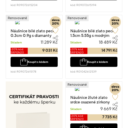
kód: R09072615204
kód: R09072615194
Renovované
Renovované
sleva
sleva
20%
20%
Náušnice bílé zlato pecky
Náušnice bílé zlato pecky
0.3cm 0.9g s diamanty
1.5cm 5.55g s modrým
0.15ct
topazem a diamanty
11 289 Kč
18 489 Kč
Skladem
Skladem
0.014ct
-20% kód:
-20% kód:
9 031 Kč
14 791 Kč
SRPEN20
SRPEN20
Koupit s kódem
Koupit s kódem
kód: R09072615178
kód: R01042612539
Renovované
sleva
20%
Náušnice žluté zlato
srdce osazené zirkony
pecky 1.2cm 3g
9 669 Kč
Skladem
-20% kód:
7 735 Kč
SRPEN20