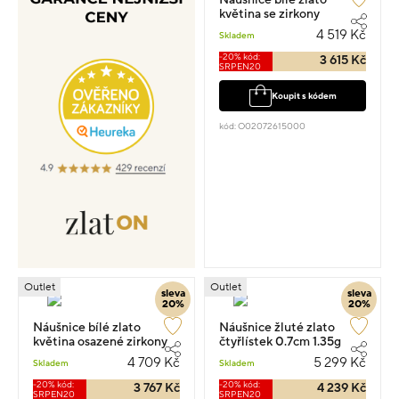
květina se zirkony
0.60cm 1.15g
4 519 Kč
Skladem
-20% kód:
3 615 Kč
SRPEN20
Koupit s kódem
kód: O02072615000
Outlet
Outlet
sleva
sleva
20%
20%
Náušnice bílé zlato
Náušnice žluté zlato
květina osazené zirkony
čtyřlístek 0.7cm 1.35g
0.70cm 1.2g
4 709 Kč
5 299 Kč
Skladem
Skladem
-20% kód:
-20% kód:
3 767 Kč
4 239 Kč
SRPEN20
SRPEN20