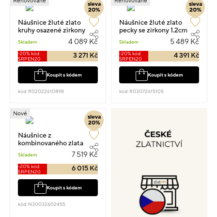
Renovované
Renovované
sleva
sleva
20%
20%
Náušnice žluté zlato
Náušnice žluté zlato
kruhy osazené zirkony
pecky se zirkony 1.2cm
1.0cm 1.05g
1.6g
4 089 Kč
5 489 Kč
Skladem
Skladem
-20% kód:
-20% kód:
3 271 Kč
4 391 Kč
SRPEN20
SRPEN20
Koupit s kódem
Koupit s kódem
kód: R02022610898
kód: R03072615105
Nové
sleva
20%
Náušnice z
kombinovaného zlata
osazené zirkony 5cm 1.6g
7 519 Kč
Skladem
-20% kód:
6 015 Kč
SRPEN20
Koupit s kódem
kód: N30032602455