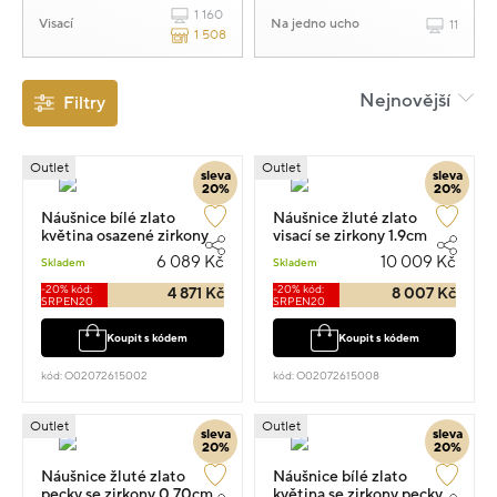
1 160
Visací
Na jedno ucho
11
1 508
Nejnovější
Filtry
Outlet
Outlet
sleva
sleva
20%
20%
Náušnice bílé zlato
Náušnice žluté zlato
květina osazené zirkony
visací se zirkony 1.9cm
1.4cm 1.55g
2.65g
6 089 Kč
10 009 Kč
Skladem
Skladem
-20% kód:
-20% kód:
4 871 Kč
8 007 Kč
SRPEN20
SRPEN20
Koupit s kódem
Koupit s kódem
kód: O02072615002
kód: O02072615008
Outlet
Outlet
sleva
sleva
20%
20%
Náušnice žluté zlato
Náušnice bílé zlato
pecky se zirkony 0.70cm
květina se zirkony pecky