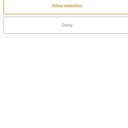
Allow selection
Sleva
Deny
20% sleva
(1 902)
40% sleva
(6)
Výprodej
(22)
Materiál
žluté zlato
(1 145)
bílé zlato
(763)
růžové zlato
(133)
červené zlato
(28)
Velikost