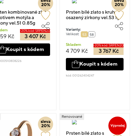
sleva
sleva
20%
20%
inované zlato
Prsten bílé zlato s kruhem
otivem motýla a
osazený zirkony vel.53 1g
kony vel.51 0.85g
Varianty:
adem
-20% kód: SRPEN20
Velikost:
53
58
259 Kč
3 407 Kč
Skladem
-20% kód: SRPEN20
Koupit s kódem
4 709 Kč
3 767 Kč
 000510808226
Koupit s kódem
kód: 001262404247
Renovované
sleva
20%
Výprodej
Prsten bílé zlato s