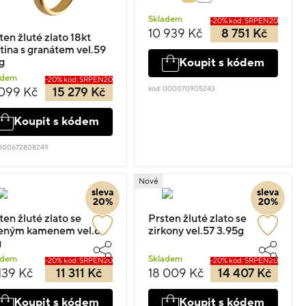
Skladem
-20% kód: SRPEN20
10 939 Kč
8 751 Kč
ten žluté zlato 18kt
tina s granátem vel.59
g
Koupit s kódem
adem
-20% kód: SRPEN20
kód: 000070905243
 099 Kč
15 279 Kč
Koupit s kódem
 000672808249
Nové
sleva
sleva
20%
20%
ten žluté zlato se
Prsten žluté zlato se
eným kamenem vel.63
zirkony vel.57 3.95g
g
adem
Skladem
-20% kód: SRPEN20
-20% kód: SRPEN20
139 Kč
11 311 Kč
18 009 Kč
14 407 Kč
Koupit s kódem
Koupit s kódem