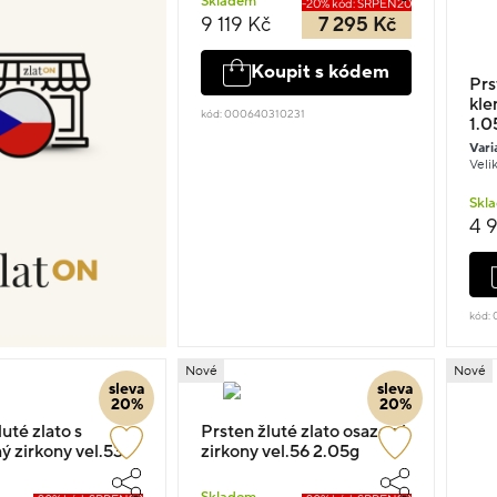
Skladem
-20% kód: SRPEN20
9 119 Kč
7 295 Kč
Koupit s kódem
Prs
kle
kód: 000640310231
1.0
Vari
Velik
Skl
4 
kód:
Nové
Nové
sleva
sleva
20%
20%
uté zlato s
Prsten žluté zlato osazený
ý zirkony vel.53
zirkony vel.56 2.05g