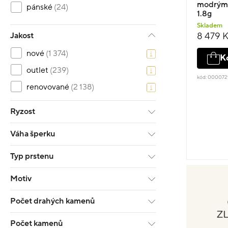
modrým 
pánské
(24)
1.8g
Skladem
Jakost
8 479 
nové
(1 374)
K
outlet
(239)
kód: 00007
renovované
(2 138)
Ryzost
Váha šperku
Typ prstenu
Motiv
Počet drahých kamenů
Počet kamenů