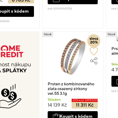
Kč
6 783 Kč
kód: 000151007255
kód:
oupit s kódem
2305243
Nové
Nové
sleva
20%
Prs
alm
Skl
4 
Prsten z kombinovaného
zlata osazený zirkony
kód:
vel.55 3.1g
Skladem
-20% kód: SRPEN20
14 139 Kč
11 311 Kč
Koupit s kódem