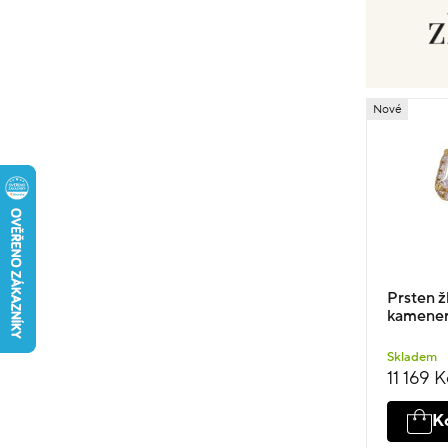
Nové
Prsten žl
kamenem
Skladem
11 169 K
K