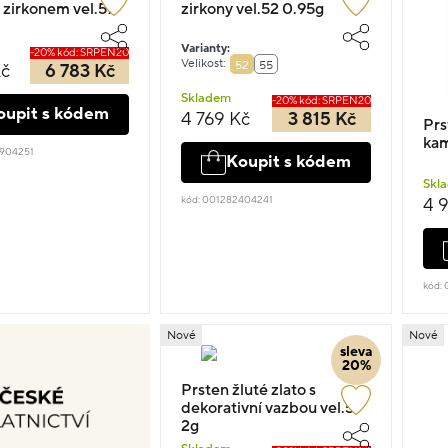
zirkonem vel.57
zirkony vel.52 0.95g
Varianty:
-20% kód: SRPEN20
Velikost:
52
55
Kč
6 783 Kč
Skladem
-20% kód: SRPEN20
oupit s kódem
4 769 Kč
3 815 Kč
Prs
kam
2904251
Koupit s kódem
Skl
kód: 001282404241
4 
kód:
Nové
Nové
sleva
20%
Prsten žluté zlato s
dekorativní vazbou vel.51
2g