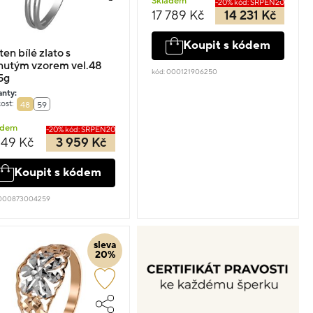
Skladem
-20% kód: SRPEN20
17 789 Kč
14 231 Kč
Koupit s kódem
ten bílé zlato s
nutým vzorem vel.48
kód: 000121906250
5g
anty:
ost:
48
59
adem
-20% kód: SRPEN20
949 Kč
3 959 Kč
Koupit s kódem
 000873004259
sleva
20%