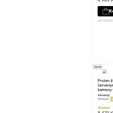
4 949 
K
kód: 00036
Nové
Prsten žl
červený
kameny v
Varianty:
Velikost:
5
Skladem