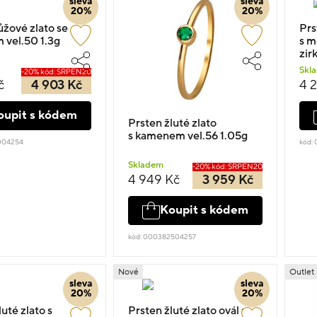
sleva
sleva
20%
20%
ůžové zlato se
Prsten komb
 vel.50 1.3g
s m
zir
Skl
-20% kód: SRPEN20
č
4 903 Kč
4 
oupit s kódem
Prsten žluté zlato
s kamenem vel.56 1.05g
004254
kód:
Skladem
-20% kód: SRPEN20
4 949 Kč
3 959 Kč
Koupit s kódem
kód: 000382504257
Nové
Outlet
sleva
sleva
20%
20%
uté zlato s
Prsten žluté zlato ovál se