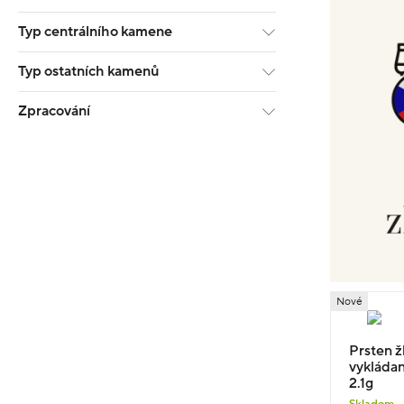
Typ centrálního kamene
Typ ostatních kamenů
Zpracování
Nové
Prsten žl
vykládan
2.1g