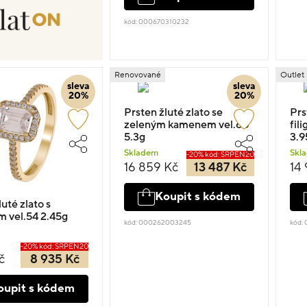
kód: 000670310232
Renovované
Outlet
sleva
sleva
20%
20%
Prsten žluté zlato se
Prs
zeleným kamenem vel.60
fil
5.3g
3.9
Skladem
Skl
-20% kód: SRPEN20
16 859 Kč
13 487 Kč
14
Koupit s kódem
uté zlato s
 vel.54 2.45g
kód: 000262003245
kód:
-20% kód: SRPEN20
č
8 935 Kč
oupit s kódem