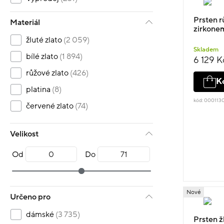
Prsten r
Materiál
zirkonem
žluté zlato
(2 059)
Skladem
bílé zlato
(1 894)
6 129 K
růžové zlato
(426)
K
platina
(8)
kód: 000113
červené zlato
(74)
Velikost
Od
Do
Nové
Určeno pro
dámské
(3 735)
Prsten žl