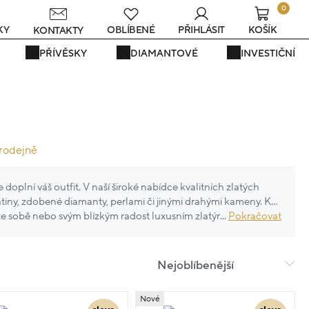
0
s
KY
OBLÍBENÉ
PŘIHLÁSIT
KOŠÍK
KONTAKTY
PŘÍVĚSKY
DIAMANTOVÉ
INVESTIČNÍ
prodejně
plní váš outfit. V naší široké nabídce kvalitních zlatých
atiny, zdobené diamanty, perlami či jinými drahými kameny. K
ejte sobě nebo svým blízkým radost luxusním zlatým šperkem.
...
Pokračovat
Nejoblíbenější
Nové