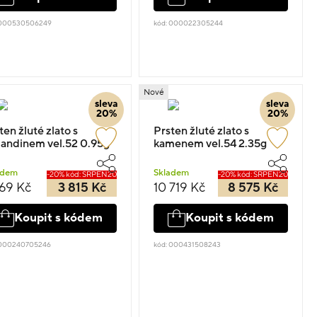
 000530506249
kód: 000022305244
Nové
sleva
sleva
20%
20%
ten žluté zlato s
Prsten žluté zlato s
andinem vel.52 0.95g
kamenem vel.54 2.35g
adem
Skladem
-20% kód: SRPEN20
-20% kód: SRPEN20
769 Kč
3 815 Kč
10 719 Kč
8 575 Kč
Koupit s kódem
Koupit s kódem
 000240705246
kód: 000431508243