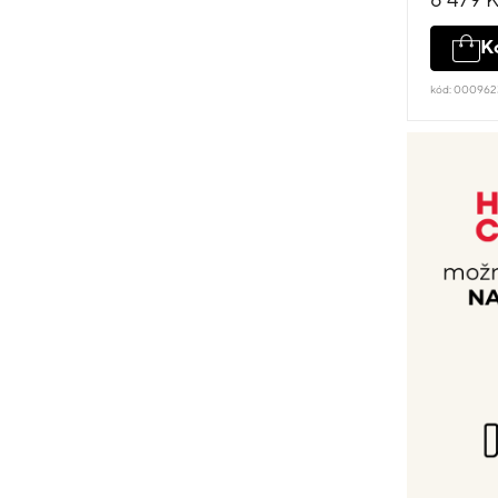
8 479 
K
kód: 00096