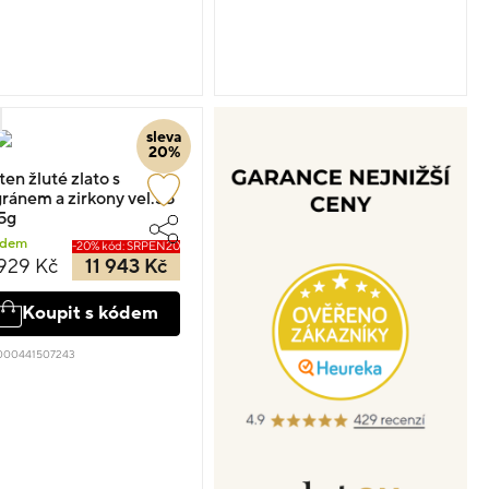
sleva
20%
ten žluté zlato s
igránem a zirkony vel.55
5g
adem
-20% kód: SRPEN20
 929 Kč
11 943 Kč
Koupit s kódem
 000441507243