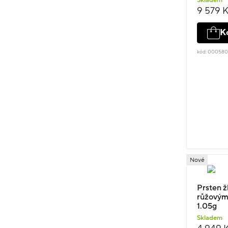
Skladem
9 579 
K
kód: 00058
Nové
Prsten žl
růžovým
1.05g
Skladem