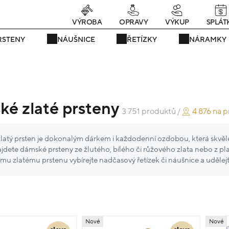
rávě teď! - 20 % na vše! Kód: SRPEN20
24 dní : 13h : 29m : 08
VÝROBA
OPRAVY
VÝKUP
SPLÁT
RSTENY
NÁUŠNICE
ŘETÍZKY
NÁRAMKY
é zlaté prsteny
3 751 produktů /
4 876 na 
atý prsten je dokonalým dárkem i každodenní ozdobou, která skvěle do
jdete dámské prsteny ze žlutého, bílého či růžového zlata nebo z pl
ímu zlatému prstenu vybírejte nadčasový řetízek či náušnice a uděl
Nové
Nové