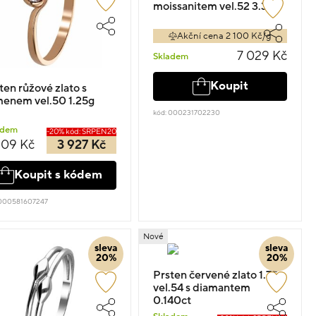
moissanitem vel.52 3.35g
Akční cena 2 100 Kč/g
7 029 Kč
Skladem
Koupit
ten růžové zlato s
enem vel.50 1.25g
kód: 000231702230
adem
-20% kód: SRPEN20
909 Kč
3 927 Kč
Koupit s kódem
 000581607247
Nové
sleva
sleva
20%
20%
Prsten červené zlato 1.75g
vel.54 s diamantem
0.140ct