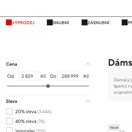
P
VÝPRODEJ
SNUBNÍ
ZÁSNUBNÍ
P
Dámsk
Cena
Od
Kč
Do
Kč
Dámský zl
šperků na
origináln
Sleva
20% sleva
(3 444)
40% sleva
(76)
Nové
Výprodej
(231)