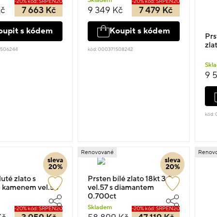
Skladem
-20% kód: SRPEN20
-20% kód: SRPEN20
Kč
7 663 Kč
9 349 Kč
7 479 Kč
oupit s kódem
Koupit s kódem
Prs
zla
0506244
kód: 000371508242
Skl
9 
kód:
Renovované
Renov
sleva
sleva
20%
20%
uté zlato s
Prsten bílé zlato 18kt 3.3g
 kamenem vel.53
vel.57 s diamantem
0.700ct
Skladem
-20% kód: SRPEN20
-20% kód: SRPEN20