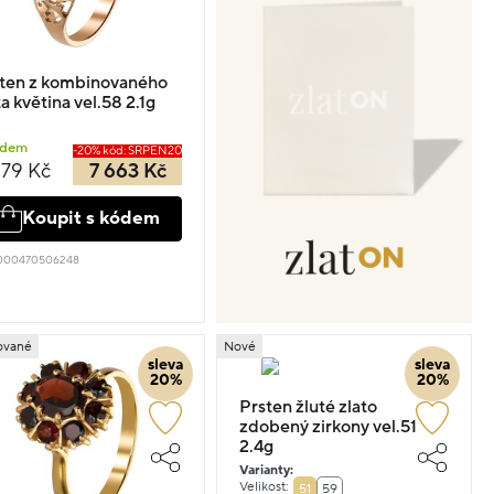
ten z kombinovaného
ta květina vel.58 2.1g
adem
-20% kód: SRPEN20
579 Kč
7 663 Kč
Koupit s kódem
 000470506248
ované
Nové
sleva
sleva
20%
20%
Prsten žluté zlato
zdobený zirkony vel.51
2.4g
Varianty:
Velikost:
51
59