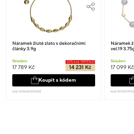
Náramek žluté zlato s dekoračními
Náramek žl
články 3.9g
vel.19 3.75
Skladem
Skladem
-20% kód: SRPEN20
17 789 Kč
14 231 Kč
17 099 Kč
Koupit s kódem
kód: 000642305242
kód: 001001910