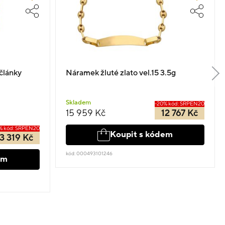
články
Náramek žluté zlato vel.15 3.5g
Skladem
-20% kód: SRPEN20
15 959 Kč
12 767 Kč
% kód: SRPEN20
Koupit s kódem
13 319 Kč
kód: 000493101246
em