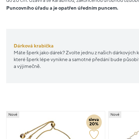
do 20 cm. Uzavírá se karabinou, zakončenou drobnou ozdob
Puncovního úřadu a je opatřen úředním puncem.
Dárková krabička
Máte šperk jako dárek? Zvolte jednu z našich dárkových k
které šperk lépe vynikne a samotné předání bude působ
a výjimečně.
Nové
Nové
sleva
20%