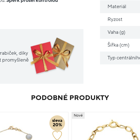
ou.
Šperk prošel kontrolou
Materiál
Ryzost
Vaha (g)
Šířka (cm)
rabiček, díky
Typ centrální
it promyšleně
PODOBNÉ PRODUKTY
Nové
sleva
20%