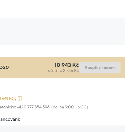
10 943 Kč
O20
Koupit s kódem
ušetříte 2 736 Kč
3 648 Kč/g
efonicky:
+420 777 354 596
(po–pá 9:00–16:00)
nancování: