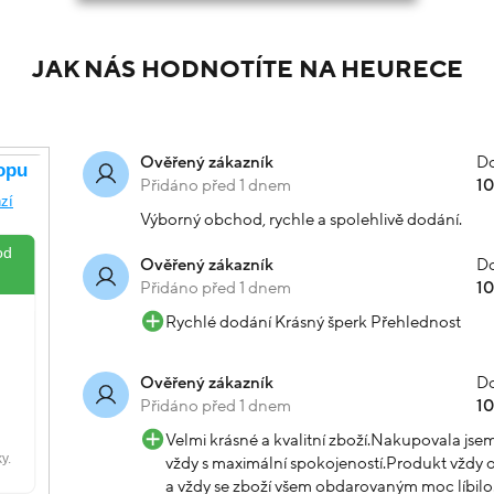
JAK NÁS HODNOTÍTE NA HEURECE
Do
Ověřený zákazník
Přidáno před 1 dnem
1
Výborný obchod, rychle a spolehlivě dodání.
Do
Ověřený zákazník
Přidáno před 1 dnem
1
Rychlé dodání Krásný šperk Přehlednost
Do
Ověřený zákazník
Přidáno před 1 dnem
1
Velmi krásné a kvalitní zboží.Nakupovala js
vždy s maximální spokojeností.Produkt vždy o
a vždy se zboží všem obdarovaným moc líbilo.