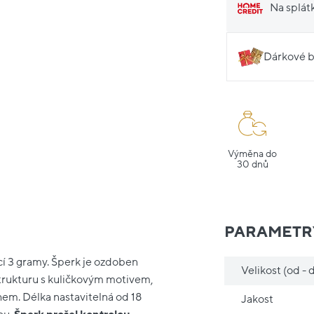
Na splát
Dárkové b
Výměna do
30 dnů
PARAMETR
cí 3 gramy. Šperk je ozdoben
Velikost (od - 
trukturu s kuličkovým motivem,
hem. Délka nastavitelná od 18
Jakost