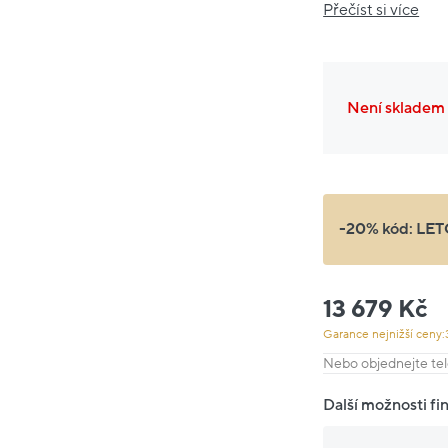
Přečíst si více
Není skladem
-20% kód:
LET
13 679 Kč
Garance nejnižší ceny:
Nebo objednejte tel
Další možnosti fi