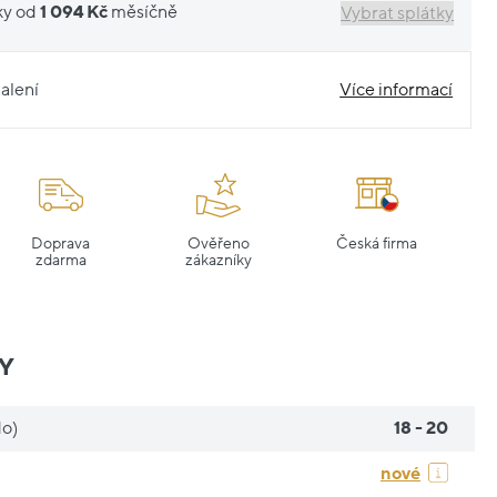
ky od
1 094 Kč
měsíčně
Vybrat splátky
alení
Více informací
Doprava
Ověřeno
Česká firma
zdarma
zákazníky
Y
do)
18 - 20
nové