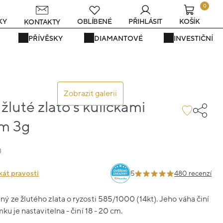
0
KY
OBLÍBENÉ
PŘIHLÁSIT
KOŠÍK
KONTAKTY
PŘÍVĚSKY
DIAMANTOVÉ
INVESTIČNÍ
Zobrazit galerii
luté zlato s kuličkami
em 3g
3
kát pravosti
5
480 recenzí
 ze žlutého zlata o ryzosti 585/1000 (14kt). Jeho váha činí
ku je nastavitelna - činí 18 - 20 cm.