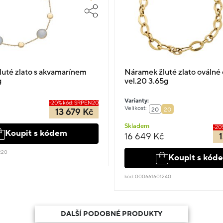
uté zlato s akvamarínem
Náramek žluté zlato oválné 
g
vel.20 3.65g
Varianty:
-20% kód: SRPEN20
Velikost:
20
20
13 679 Kč
Skladem
-20
Koupit s kódem
16 649 Kč
220
Koupit s kód
kód: 000661601240
DALŠÍ PODOBNÉ PRODUKTY