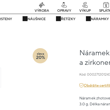
Právě teď! - 20 % na vše! Kód: SRPEN20
25 dní : 3h : 33m : 37s
VÝROBA
OPRAVY
VÝKUP
SPLÁT
RSTENY
NÁUŠNICE
ŘETÍZKY
NÁRAMKY
Náramek ž
sleva
20%
a zirkon
Kód: 00027120124
Obdržíte certifi
Náramek zhotovený
3.0 g. Délka náram