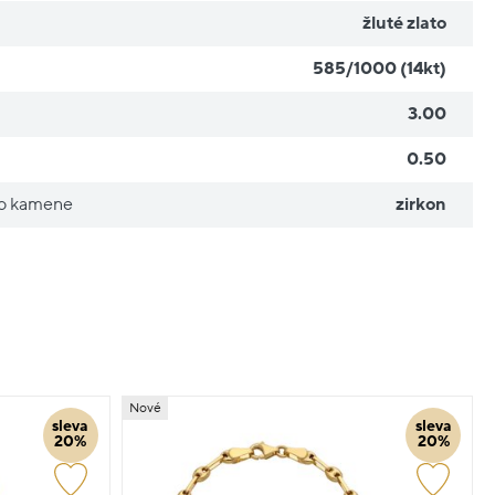
žluté zlato
585/1000 (14kt)
3.00
0.50
ho kamene
zirkon
Nové
sleva
sleva
20%
20%