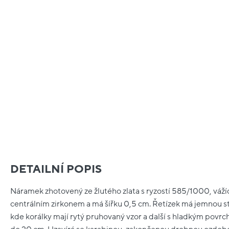
DETAILNÍ POPIS
Náramek zhotovený ze žlutého zlata s ryzostí 585/1000, váží
centrálním zirkonem a má šířku 0,5 cm. Řetízek má jemnou s
kde korálky mají rytý pruhovaný vzor a další s hladkým povrc