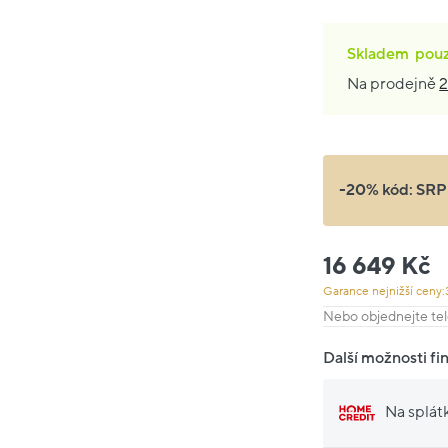
Skladem
pou
Na prodejně
2
-20% kód:
SRP
16 649 Kč
Garance nejnižší ceny:
Nebo objednejte tel
Další možnosti fi
Na splát