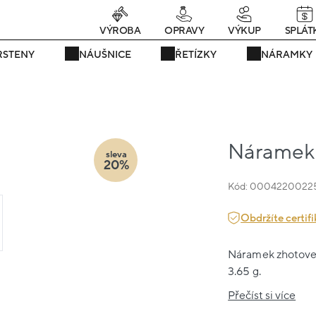
rávě teď! - 20 % na vše! Kód: SRPEN20
25 dní : 0h : 05m : 42s
VÝROBA
OPRAVY
VÝKUP
SPLÁT
RSTENY
NÁUŠNICE
ŘETÍZKY
NÁRAMKY
Náramek 
sleva
20%
Kód: 0004220022
Obdržíte certifi
Náramek zhotovený
3.65 g.
Přečíst si více