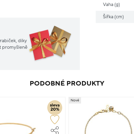
Vaha (g)
Šířka (cm)
rabiček, díky
it promyšleně
PODOBNÉ PRODUKTY
Nové
sleva
20%