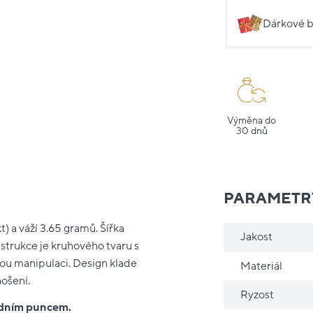
Dárkové b
Výměna do
30 dnů
PARAMETR
) a váží 3.65 gramů. Šířka
Jakost
strukce je kruhového tvaru s
u manipulaci. Design klade
Materiál
nošení.
Ryzost
ředním puncem.