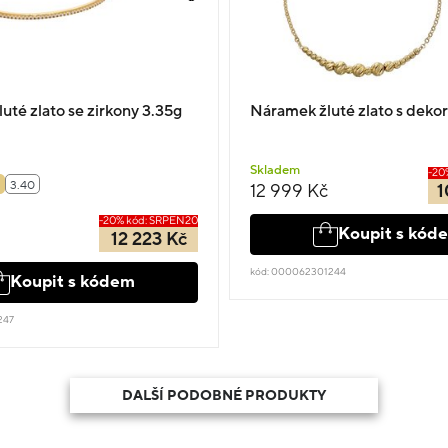
uté zlato se zirkony 3.35g
Náramek žluté zlato s deko
Skladem
-20
3.40
12 999 Kč
1
-20% kód: SRPEN20
Koupit s kód
12 223 Kč
kód: 000062301244
Koupit s kódem
247
DALŠÍ PODOBNÉ PRODUKTY