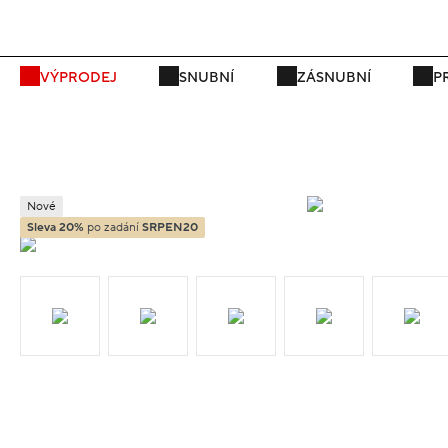
P
VÝPRODEJ
SNUBNÍ
ZÁSNUBNÍ
P
Nové
Sleva 20%
po zadání
SRPEN20