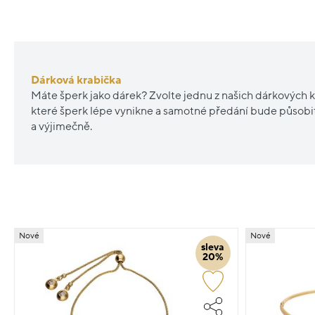
Dárková krabička
Máte šperk jako dárek? Zvolte jednu z našich dárkových k
které šperk lépe vynikne a samotné předání bude působ
a výjimečně.
Nové
Nové
sleva
20%