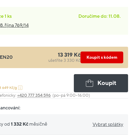
ze
1 ks
Doručíme do: 11.08.
8. října 769/14
13 319 Kč
EN20
Koupit s kódem
ušetříte 3 330 Kč
Koupit
3 649 Kč/g
efonicky:
+420 777 354 596
(po–pá 9:00–16:00)
nancování:
ky od
1 332 Kč
měsíčně
Vybrat splátky