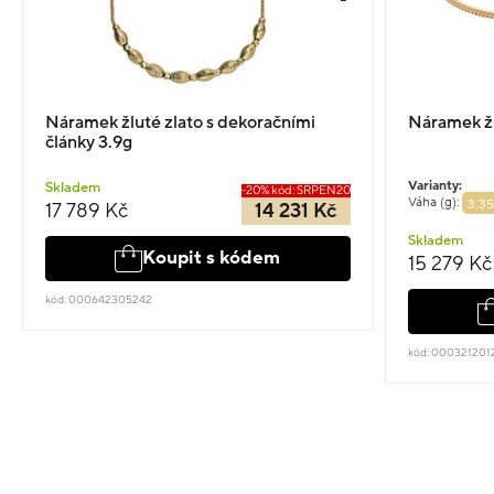
Náramek žluté zlato s dekoračními
Náramek žl
články 3.9g
Varianty:
Skladem
-20% kód: SRPEN20
Váha (g):
3.35
17 789 Kč
14 231 Kč
Skladem
Koupit s kódem
15 279 Kč
kód: 000642305242
kód: 000321201