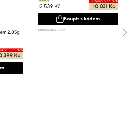
Skladem
-20% kód: SRPEN20
12 539 Kč
10 031 Kč
Koupit s kódem
kód: 000381201249
rem 2.85g
% kód: SRPEN20
0 399 Kč
em