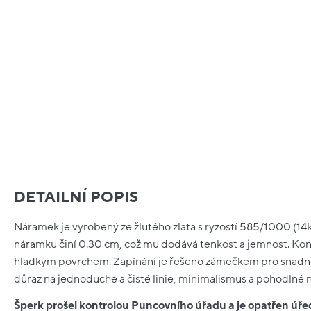
DETAILNÍ POPIS
Náramek je vyrobený ze žlutého zlata s ryzostí 585/1000 (14kt
náramku činí 0.30 cm, což mu dodává tenkost a jemnost. Kon
hladkým povrchem. Zapínání je řešeno zámečkem pro snadno
důraz na jednoduché a čisté linie, minimalismus a pohodlné 
Šperk prošel kontrolou Puncovního úřadu a je opatřen ú