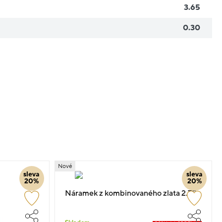
3.65
0.30
Nové
sleva
sleva
20%
20%
Náramek z kombinovaného zlata 2.75g