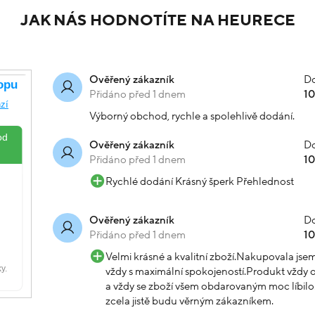
JAK NÁS HODNOTÍTE NA HEURECE
Do
Ověřený zákazník
Přidáno před 1 dnem
1
Výborný obchod, rychle a spolehlivě dodání.
Do
Ověřený zákazník
Přidáno před 1 dnem
1
Rychlé dodání Krásný šperk Přehlednost
Do
Ověřený zákazník
Přidáno před 1 dnem
1
Velmi krásné a kvalitní zboží.Nakupovala js
vždy s maximální spokojeností.Produkt vždy o
a vždy se zboží všem obdarovaným moc líbilo.
zcela jistě budu věrným zákazníkem.