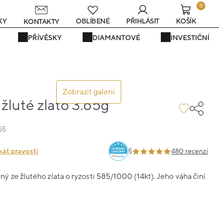
0
KY
OBLÍBENÉ
PŘIHLÁSIT
KOŠÍK
KONTAKTY
PŘÍVĚSKY
DIAMANTOVÉ
INVESTIČNÍ
Zobrazit galerii
žluté zlato 3.65g
55
kát pravosti
5
480 recenzí
 ze žlutého zlata o ryzosti 585/1000 (14kt). Jeho váha činí