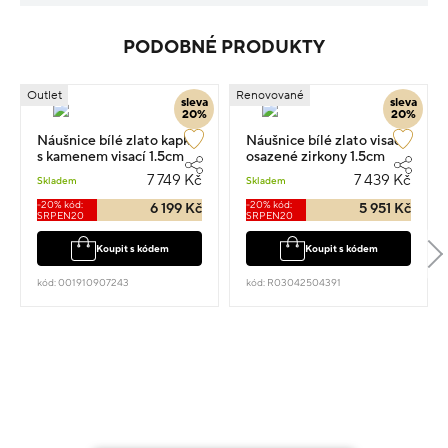
PODOBNÉ PRODUKTY
Outlet
Renovované
sleva
sleva
20%
20%
Náušnice bílé zlato kapka
Náušnice bílé zlato visací
s kamenem visací 1.5cm
osazené zirkony 1.5cm
2.05g
2.34g
7 749 Kč
7 439 Kč
Skladem
Skladem
-20% kód:
-20% kód:
6 199 Kč
5 951 Kč
SRPEN20
SRPEN20
Koupit s kódem
Koupit s kódem
kód: 001910907243
kód: R03042504391