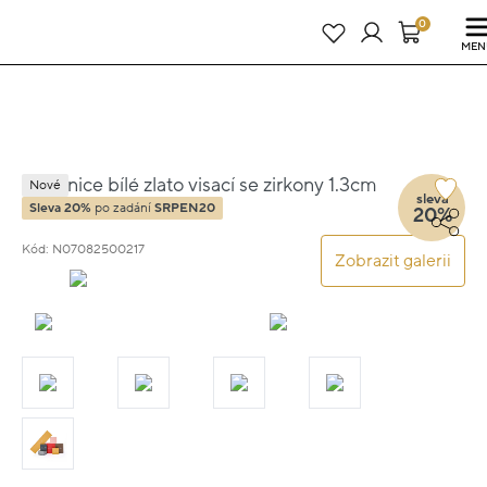
Právě teď! - 20 % na vše! Kód: SRPEN20
25 dní : 12h : 04m : 57s
0
MEN
Náušnice bílé zlato visací se zirkony 1.3cm
Nové
sleva
1.25g
Sleva 20%
po zadání
SRPEN20
20%
Kód: N07082500217
Zobrazit galerii