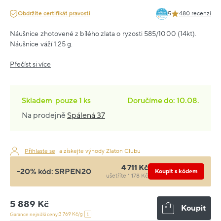
Obdržíte certifikát pravosti
5
480 recenzí
Náušnice zhotovené z bílého zlata o ryzosti 585/1000 (14kt).
Náušnice váží 1.25 g.
Přečíst si více
Skladem
pouze
1 ks
Doručíme do: 10.08.
Na prodejně
Spálená 37
Přihlaste se
a získejte výhody Zlaton Clubu
4 711 Kč
-20% kód:
SRPEN20
Koupit s kódem
ušetříte 1 178 Kč
5 889 Kč
Koupit
3 769 Kč/g
Garance nejnižší ceny: