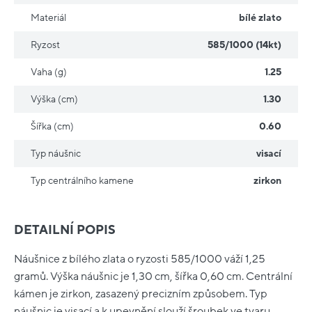
Materiál
bílé zlato
Ryzost
585/1000 (14kt)
Vaha (g)
1.25
Výška (cm)
1.30
Šířka (cm)
0.60
Typ náušnic
visací
Typ centrálního kamene
zirkon
DETAILNÍ POPIS
Náušnice z bílého zlata o ryzosti 585/1000 váží 1,25
gramů. Výška náušnic je 1,30 cm, šířka 0,60 cm. Centrální
kámen je zirkon, zasazený precizním způsobem. Typ
náušnic je visací a k upevnění slouží šroubek ve tvaru