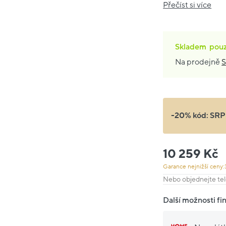
Přečíst si více
Skladem
pou
Na prodejně
S
-20% kód:
SRP
10 259 Kč
Garance nejnižší ceny:
Nebo objednejte tel
Další možnosti fi