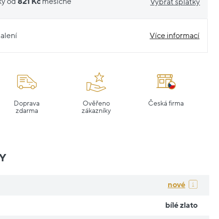
ky od
821 Kč
měsíčně
Vybrat splátky
alení
Více informací
Doprava
Ověřeno
Česká firma
zdarma
zákazníky
Y
nové
bílé zlato