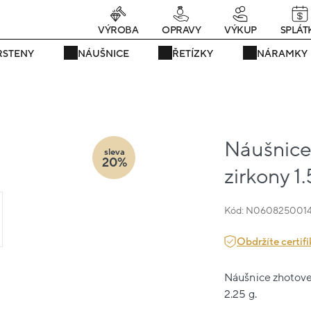
Právě teď! - 20 % na vše! Kód: SRPEN20
24 dní : 11h : 44m : 51s
VÝROBA
OPRAVY
VÝKUP
SPLÁT
RSTENY
NÁUŠNICE
ŘETÍZKY
NÁRAMKY
Náušnice 
sleva
20%
zirkony 1
Kód: N060825001
Obdržíte certifi
Náušnice zhotoven
2.25 g.