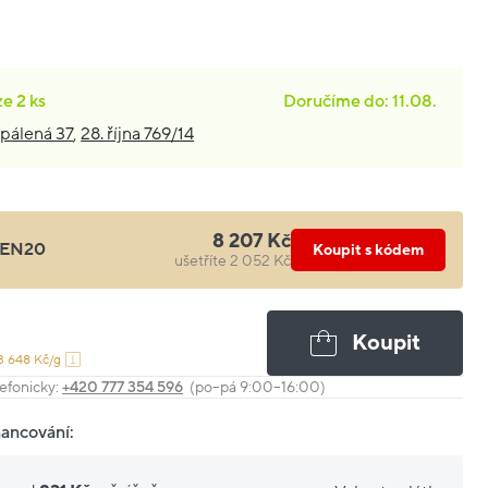
ze
2 ks
Doručíme do: 11.08.
pálená 37
,
28. října 769/14
8 207 Kč
EN20
Koupit s kódem
ušetříte 2 052 Kč
Koupit
3 648 Kč/g
efonicky:
+420 777 354 596
(po–pá 9:00–16:00)
nancování: