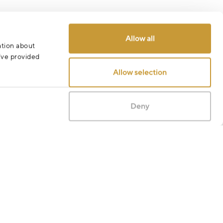
Allow all
ation about
u’ve provided
Allow selection
Deny