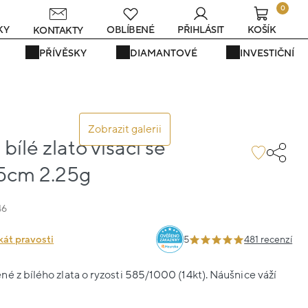
0
KY
OBLÍBENÉ
PŘIHLÁSIT
KOŠÍK
KONTAKTY
PŘÍVĚSKY
DIAMANTOVÉ
INVESTIČNÍ
Zobrazit galerii
bílé zlato visací se
.5cm 2.25g
46
kát pravosti
5
481 recenzí
é z bílého zlata o ryzosti 585/1000 (14kt). Náušnice váží