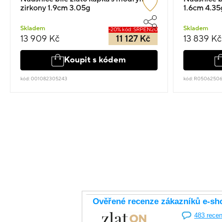
zirkony 1.9cm 3.05g
1.6cm 4.35
Skladem
Skladem
-20% kód: SRPEN20
13 909 Kč
11 127 Kč
13 839 Kč
Koupit s kódem
kód: 001082305243
kód: R0506250