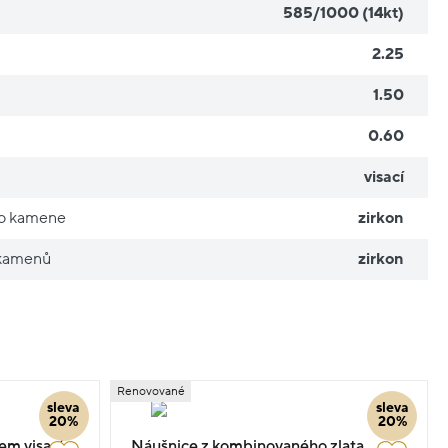
585/1000 (14kt)
2.25
1.50
0.60
visací
ho kamene
zirkon
 kamenů
zirkon
Renovované
sleva
sleva
20%
20%
em visací
Náušnice z kombinovaného zlata