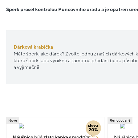
Šperk prošel kontrolou Puncovního úřadu a je opatřen ú
Dárková krabička
Máte šperk jako dárek? Zvolte jednu z našich dárkových k
které šperk lépe vynikne a samotné předání bude působ
a výjimečně.
Nové
Renovované
sleva
20%
Náušnice bílé zlato kapka s modrými
Náušnice bí