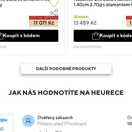
g
1.40cm 2.70g s diamantem
Skladem
-20% kód: SRPEN20
-20
11 071 Kč
13 489 Kč
1
Koupit s kódem
Koupit s kód
6000
kód: 000630712205
DALŠÍ PODOBNÉ PRODUKTY
JAK NÁS HODNOTÍTE NA HEURECE
Do
Ověřený zákazník
Přidáno před 17 hodinami
1