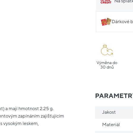
Na splát
Dárkové b
Výměna do
30 dnů
PARAMETR
t) a mají hmotnost 2.25 g.
Jakost
atentovým zapínáním zajišťujícím
, s vysokým leskem,
Materiál