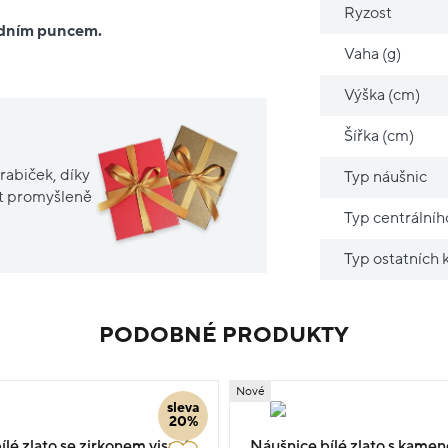
Ryzost
ředním puncem.
Vaha (g)
Výška (cm)
Šířka (cm)
rabiček, díky
Typ náušnic
it promyšleně
Typ centrální
Typ ostatních
PODOBNÉ PRODUKTY
Nové
sleva
20%
lé zlato se zirkonem visací
Náušnice bílé zlato s kamen