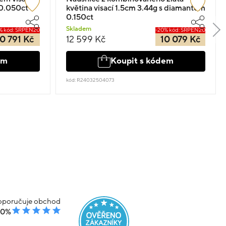
 0.050ct
květina visací 1.5cm 3.44g s diamantem
0.150ct
Skladem
% kód: SRPEN20
-20% kód: SRPEN20
0 791 Kč
12 599 Kč
10 079 Kč
em
Koupit s kódem
kód: R24032504073
poručuje obchod
00%