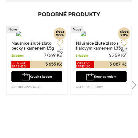
PODOBNÉ PRODUKTY
Nové
Nové
sleva
sleva
20%
20%
Náušnice žluté zlato
Náušnice žluté zlato s
pecky s kamenem 1.5g
fialovým kamenem 1.35g
7 069 Kč
6 359 Kč
Skladem
Skladem
-20% kód:
-20% kód:
5 655 Kč
5 087 Kč
SRPEN20
SRPEN20
Koupit s kódem
Koupit s kódem
kód: 000822504243
kód: 001630811189