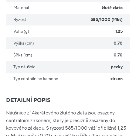
Materiál
žluté zlato
Ryzost
585/1000 (14kt)
Vaha (g)
1.25
Výška (cm)
0.70
Šířka (cm)
0.70
Typ náušnic
pecky
Typ centrálního kamene
zirkon
DETAILNÍ POPIS
Náušnice z 14karátového žlutého zlata jsou osazeny
centrálním zirkonem, který je precizně zasazený do
kovového základu. S ryzostí 585/1000 váží přibližně 1,25
g. Mají rozměry 0,70 cm na výšku i šířku. Typ zapínání je