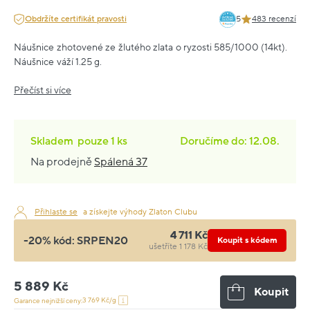
Obdržíte certifikát pravosti
5
483 recenzí
Náušnice zhotovené ze žlutého zlata o ryzosti 585/1000 (14kt).
Náušnice váží 1.25 g.
Přečíst si více
Skladem
pouze
1 ks
Doručíme do: 12.08.
Na prodejně
Spálená 37
Přihlaste se
a získejte výhody Zlaton Clubu
4 711 Kč
-20% kód:
SRPEN20
Koupit s kódem
ušetříte 1 178 Kč
5 889 Kč
Koupit
3 769 Kč/g
Garance nejnižší ceny: