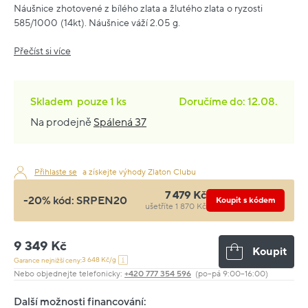
Náušnice zhotovené z bílého zlata a žlutého zlata o ryzosti
585/1000 (14kt). Náušnice váží 2.05 g.
Přečíst si více
Skladem
pouze
1 ks
Doručíme do: 12.08.
Na prodejně
Spálená 37
Přihlaste se
a získejte výhody Zlaton Clubu
7 479 Kč
-20% kód:
SRPEN20
Koupit s kódem
ušetříte 1 870 Kč
9 349 Kč
Koupit
3 648 Kč/g
Garance nejnižší ceny:
Nebo objednejte telefonicky:
+420 777 354 596
(po–pá 9:00–16:00)
Další možnosti financování: