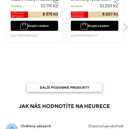
1.5cm 2.35g
váha 2.25g
10 719 Kč
10 259 Kč
Skladem
Skladem
-20% kód:
-20% kód:
8 575 Kč
8 207 Kč
SRPEN20
SRPEN20
Koupit s kódem
Koupit s kódem
kód: 000050811243
kód: N10092500717
DALŠÍ PODOBNÉ PRODUKTY
JAK NÁS HODNOTÍTE NA HEURECE
Ověřený zákazník
Doporučuje obchod