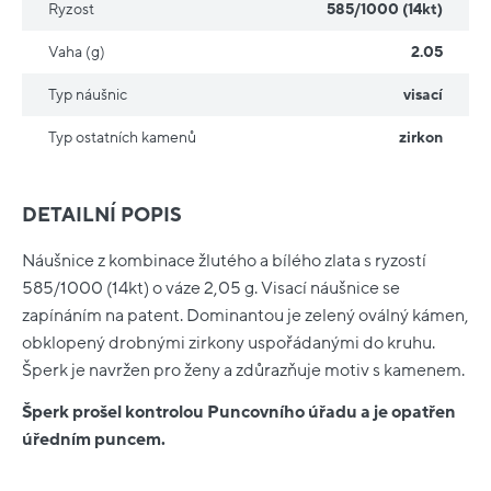
Ryzost
585/1000 (14kt)
Vaha (g)
2.05
Typ náušnic
visací
Typ ostatních kamenů
zirkon
DETAILNÍ POPIS
Náušnice z kombinace žlutého a bílého zlata s ryzostí
585/1000 (14kt) o váze 2,05 g. Visací náušnice se
zapínáním na patent. Dominantou je zelený oválný kámen,
obklopený drobnými zirkony uspořádanými do kruhu.
Šperk je navržen pro ženy a zdůrazňuje motiv s kamenem.
Šperk prošel kontrolou Puncovního úřadu a je opatřen
úředním puncem.