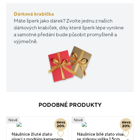
Dárková krabička
Máte šperk jako dárek? Zvolte jednu z našich
dárkových krabiček, díky které šperk lépe vynikne
a samotné předání bude působit promyšleně a
výjimečně.
PODOBNÉ PRODUKTY
Nové
Nové
sleva
sleva
20%
20%
Náušnice žluté zlato
Náušnice bílé zlato visací
visací s modrým kamenem
se zirkony výška 1.5cm