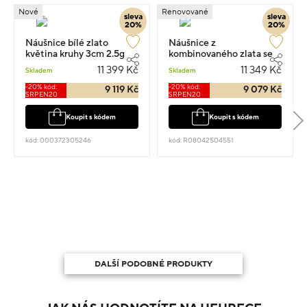
Nové
Renovované
sleva
sleva
20%
20%
Náušnice bílé zlato
Náušnice z
květina kruhy 3cm 2.5g
kombinovaného zlata se
zirkony 1.4cm 3.57g
11 399 Kč
11 349 Kč
Skladem
Skladem
-20% kód:
-20% kód:
9 119 Kč
9 079 Kč
SRPEN20
SRPEN20
Koupit s kódem
Koupit s kódem
kód: 000372305246
kód: R08042504551
DALŠÍ PODOBNÉ PRODUKTY