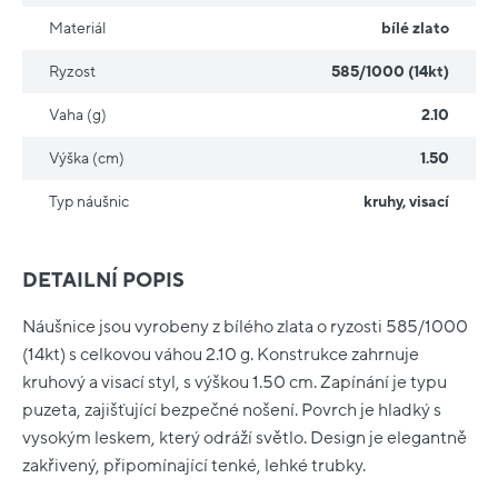
Materiál
bílé zlato
Ryzost
585/1000 (14kt)
Vaha (g)
2.10
Výška (cm)
1.50
Typ náušnic
kruhy
,
visací
DETAILNÍ POPIS
Náušnice jsou vyrobeny z bílého zlata o ryzosti 585/1000
(14kt) s celkovou váhou 2.10 g. Konstrukce zahrnuje
kruhový a visací styl, s výškou 1.50 cm. Zapínání je typu
puzeta, zajišťující bezpečné nošení. Povrch je hladký s
vysokým leskem, který odráží světlo. Design je elegantně
zakřivený, připomínající tenké, lehké trubky.