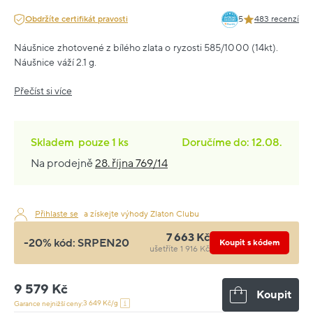
Obdržíte certifikát pravosti
5
483 recenzí
Náušnice zhotovené z bílého zlata o ryzosti 585/1000 (14kt).
Náušnice váží 2.1 g.
Přečíst si více
Skladem
pouze
1 ks
Doručíme do: 12.08.
Na prodejně
28. října 769/14
Přihlaste se
a získejte výhody Zlaton Clubu
7 663 Kč
-20% kód:
SRPEN20
Koupit s kódem
ušetříte 1 916 Kč
9 579 Kč
Koupit
3 649 Kč/g
Garance nejnižší ceny: