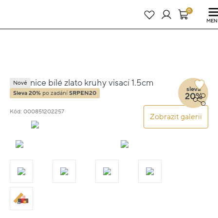
Právě teď! - 20 % na vše! Kód: SRPEN20
23 dní : 10h : 20m : 27s
0
MEN
Náušnice bílé zlato kruhy visací 1.5cm
Nové
sleva
2.1g
Sleva 20%
po zadání
SRPEN20
20%
Kód: 000851202257
Zobrazit galerii