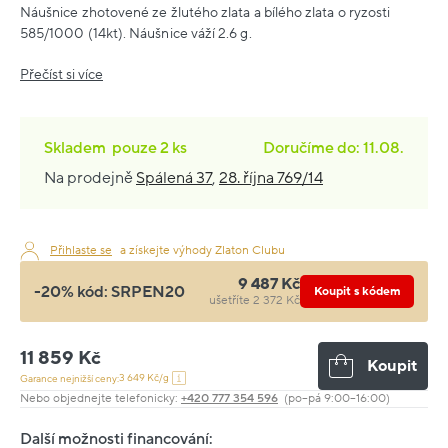
Náušnice zhotovené ze žlutého zlata a bílého zlata o ryzosti
585/1000 (14kt). Náušnice váží 2.6 g.
Přečíst si více
Skladem
pouze
2 ks
Doručíme do: 11.08.
Na prodejně
Spálená 37
,
28. října 769/14
Přihlaste se
a získejte výhody Zlaton Clubu
9 487 Kč
-20% kód:
SRPEN20
Koupit s kódem
ušetříte 2 372 Kč
11 859 Kč
Koupit
3 649 Kč/g
Garance nejnižší ceny:
Nebo objednejte telefonicky:
+420 777 354 596
(po–pá 9:00–16:00)
Další možnosti financování: