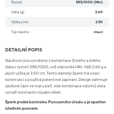
Ryzost
585/1000 (14kt)
Vaha (g)
2.60
Výška (cm)
3.50
Typ náušnic
visací
DETAILNÍ POPIS
Náušnice jsou vyrobeny z kombinace žlutého a bílého
zlata s ryzostí 585/1000, což odpovídá 14kt. Váží 2.60 g a
jejich výška je 3.50 cm. Tento dámský šperk má visací
konstrukci a používá patentové zapínání. Design zahrnuje
závěsné části ve tvaru peří, kde kombinace odstínů zlata
vytváří kontrastní vizuální efekt.
Šperk prošel kontrolou Puncovního úřadu a je opatřen
úředním puncem.