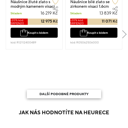
Náušnice žluté zlato s
Náušnice bílé zlato se
modrým kamenem visací
zirkonem visací 1.6cm
5.1g 2.7cm
4.35g
16 219 Kč
13 839 Kč
Skladem
Skladem
-20% kód:
-20% kód:
12 975 Kč
11 071 Kč
SRPEN20
SRPEN20
Koupit s kódem
Koupit s kódem
kód: R12112400489
kód: R05062506000
DALŠÍ PODOBNÉ PRODUKTY
JAK NÁS HODNOTÍTE NA HEURECE