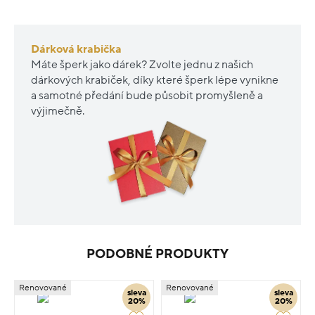
Dárková krabička
Máte šperk jako dárek? Zvolte jednu z našich
dárkových krabiček, díky které šperk lépe vynikne
a samotné předání bude působit promyšleně a
výjimečně.
PODOBNÉ PRODUKTY
Renovované
Renovované
sleva
sleva
20%
20%