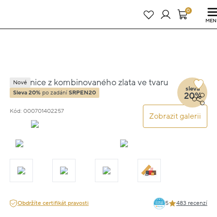
Právě teď! - 20 % na vše! Kód: SRPEN20
24 dní : 8h : 04m : 07s
0
MEN
Náušnice z kombinovaného zlata ve tvaru
Nové
sleva
peří 3.5cm 2.6g
Sleva 20%
po zadání
SRPEN20
20%
Kód: 000701402257
Zobrazit galerii
Obdržíte certifikát pravosti
5
483 recenzí