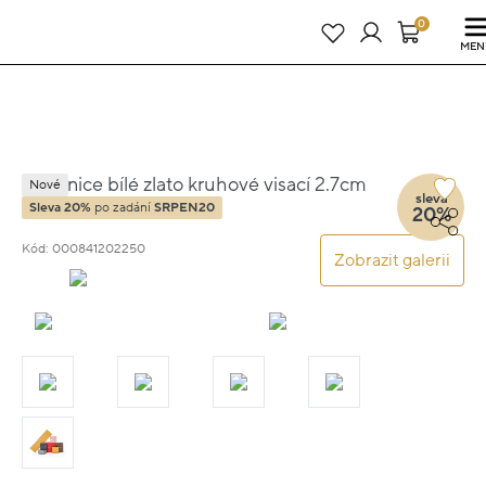
Právě teď! - 20 % na vše! Kód: SRPEN20
24 dní : 0h : 09m : 50s
0
MEN
Náušnice bílé zlato kruhové visací 2.7cm
Nové
sleva
2.65g
Sleva 20%
po zadání
SRPEN20
20%
Kód: 000841202250
Zobrazit galerii