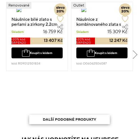
Renovované
Outlet
sleva
sleva
20%
20%
Náušnice bílé zlato s
Náušnice z
perlami a zirkony 2.2cm
kombinovaného zlata s
5.27g
almandinem 1.6cm 4.05g
16 759 Kč
15 309 Kč
Skladem
Skladem
-20% kód:
-20% kód:
13 407 Kč
12 247 Kč
SRPEN20
SRPEN20
Koupit s kódem
Koupit s kódem
kód: R09012501834
kód: O06062506087
DALŠÍ PODOBNÉ PRODUKTY