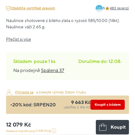
Obdržíte certifikát pravosti
5
483 recenzí
Náušnice zhotovené z bílého zlata o ryzosti 585/1000 (14kt).
Náušnice váží 2.65 g.
Přečíst si více
Skladem
pouze
1 ks
Doručíme do: 12.08.
Na prodejně
Spálená 37
Přihlaste se
a získejte výhody Zlaton Clubu
9 663 Kč
-20% kód:
SRPEN20
Koupit s kódem
ušetříte 2 416 Kč
12 079 Kč
Koupit
3 646 Kč/g
Garance nejnižší ceny: