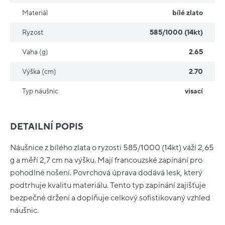
Materiál
bílé zlato
Ryzost
585/1000 (14kt)
Vaha (g)
2.65
Výška (cm)
2.70
Typ náušnic
visací
DETAILNÍ POPIS
Náušnice z bílého zlata o ryzosti 585/1000 (14kt) váží 2,65
g a měří 2,7 cm na výšku. Mají francouzské zapínání pro
pohodlné nošení. Povrchová úprava dodává lesk, který
podtrhuje kvalitu materiálu. Tento typ zapínání zajišťuje
bezpečné držení a doplňuje celkový sofistikovaný vzhled
náušnic.