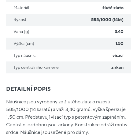
Materiál
žluté zlato
Ryzost
585/1000 (14kt)
Vaha (g)
3.40
Výška (cm)
1.50
Typ náušnic
visací
Typ centrálního kamene
zirkon
DETAILNÍ POPIS
Náušnice jsou vyrobeny ze žlutého zlata o ryzosti
585/1000 (14 karátů) a váží 3,40 gramů. Výška šperku je
1,50 cm. Představují visací typ s patentovým zapínáním.
Centrální ozdobou jsou zirkony. Konstrukce odráží motiv
srdce. Náušnice jsou určené pro dámy.