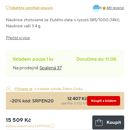
Obdržíte certifikát pravosti
5
481 recenzí
Náušnice zhotovené ze žlutého zlata o ryzosti 585/1000 (14kt).
Náušnice váží 3.4 g.
Přečíst si více
Skladem
pouze
1 ks
Doručíme do: 11.08.
Na prodejně
Spálená 37
Přihlaste se
a získejte výhody Zlaton Clubu
12 407 Kč
-20% kód:
SRPEN20
Koupit s kódem
ušetříte 3 102 Kč
15 509 Kč
Koupit
3 649 Kč/g
Garance nejnižší ceny: