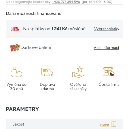
Nebo objednejte telefonicky:
+420 777 354 596
(po–pá 9:00–16:00)
Další možnosti financování:
Na splátky od
1 241 Kč
měsíčně
Vybrat splátky
Dárkové balení
Více informací
Výměna do
Doprava
Ověřeno
Česká firma
30 dnů
zdarma
zákazníky
PARAMETRY
Jakost
nové