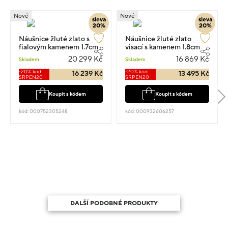
Nové
Nové
sleva
sleva
20%
20%
Náušnice žluté zlato s
Náušnice žluté zlato
fialovým kamenem 1.7cm
visací s kamenem 1.8cm
4.45g
3.7g
20 299 Kč
16 869 Kč
Skladem
Skladem
-20% kód:
-20% kód:
16 239 Kč
13 495 Kč
SRPEN20
SRPEN20
Koupit s kódem
Koupit s kódem
kód: 000752305248
kód: 000932606257
DALŠÍ PODOBNÉ PRODUKTY