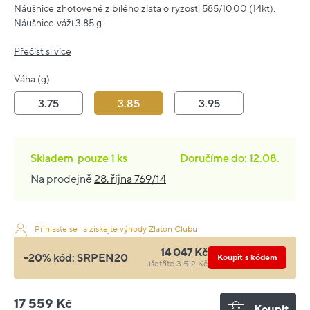
Náušnice zhotovené z bílého zlata o ryzosti 585/1000 (14kt).
Náušnice váží 3.85 g.
Přečíst si více
Váha (g):
3.75
3.85
3.95
Skladem
pouze
1 ks
Doručíme do: 12.08.
Na prodejně
28. října 769/14
Přihlaste se
a získejte výhody Zlaton Clubu
14 047 Kč
-20% kód:
SRPEN20
Koupit s kódem
ušetříte 3 512 Kč
17 559 Kč
Koupit