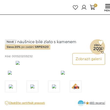
Právě teď! - 20 % na vše! Kód: SRPEN20
23 dní : 13h : 43m : 50s
0
MEN
Visací náušnice bílé zlato s kamenem
Nové
sleva
3.85g
Sleva 20%
po zadání
SRPEN20
20%
Kód: 001320203232
Zobrazit galerii
Obdržíte certifikát pravosti
5
483 recenzí