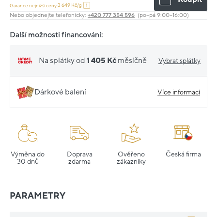
3 649 Kč/g
Garance nejnižší ceny:
Nebo objednejte telefonicky:
+420 777 354 596
(po–pá 9:00–16:00)
Další možnosti financování:
Na splátky od
1 405 Kč
měsíčně
Vybrat splátky
Dárkové balení
Více informací
Výměna do
Doprava
Ověřeno
Česká firma
30 dnů
zdarma
zákazníky
PARAMETRY