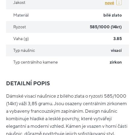
Jakost
nové
Materiál
bílé zlato
Ryzost
585/1000 (14kt)
Vaha (g)
3.85
Typ náušnic
visací
Typ centrálního kamene
zirkon
DETAILNÍ POPIS
Dámské visací náušnice z bílého zlata o ryzosti 585/1000
(14kt) váží 3,85 gramu. Jsou osazeny centrálním zirkonem
a vybaveny francouzským zapínáním. Design náušnic
kombinuje hladké a lesklé povrchy, které vytvářejí
elegantní a moderní vzhled. Kámen je vsazen v horní části
náušnic, důrazně podtrhuje jejich sofistikovaný styl.