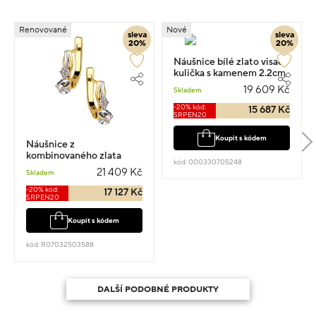
Renovované
Nové
sleva
sleva
20%
20%
Náušnice bílé zlato visací
kulička s kamenem 2.2cm
4.3g
19 609 Kč
Skladem
-20% kód:
15 687 Kč
SRPEN20
Koupit s kódem
Náušnice z
kombinovaného zlata
kód: 000330705248
visací 1.5cm 4.14g s
21 409 Kč
Skladem
diamantem 0.160ct
-20% kód:
17 127 Kč
SRPEN20
Koupit s kódem
kód: R07032503588
DALŠÍ PODOBNÉ PRODUKTY