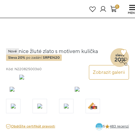
Právě teď! - 20 % na vše! Kód: SRPEN20
24 dní : 4h : 25m : 41s
0
MEN
Náušnice žluté zlato s motivem kulička
Nové
sleva
pecky 0,4cm 1g
Sleva 20%
po zadání
SRPEN20
20%
Kód: N22082500360
Zobrazit galerii
Obdržíte certifikát pravosti
5
483 recenzí