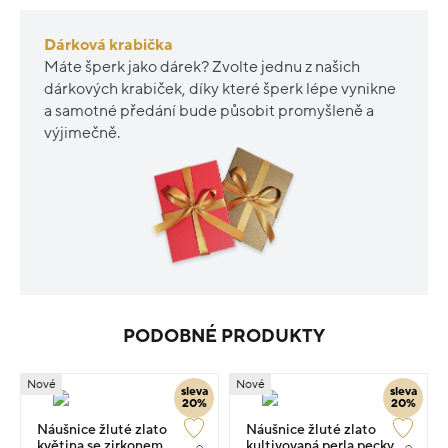
Dárková krabička
Máte šperk jako dárek? Zvolte jednu z našich
dárkových krabiček, díky které šperk lépe vynikne
a samotné předání bude působit promyšleně a
výjimečně.
PODOBNÉ PRODUKTY
Nové
Nové
sleva
sleva
20%
20%
Náušnice žluté zlato
Náušnice žluté zlato
květina se zirkonem
kultivovaná perla pecky