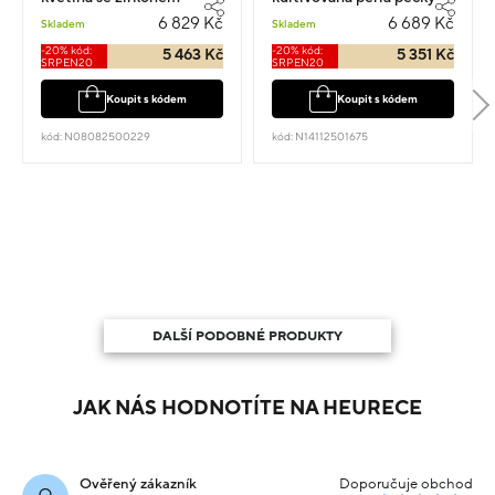
0.80cm 1.45g
0.5cm 1.4g
6 829 Kč
6 689 Kč
Skladem
Skladem
-20% kód:
-20% kód:
5 463 Kč
5 351 Kč
SRPEN20
SRPEN20
Koupit s kódem
Koupit s kódem
kód: N08082500229
kód: N14112501675
DALŠÍ PODOBNÉ PRODUKTY
JAK NÁS HODNOTÍTE NA HEURECE
Ověřený zákazník
Doporučuje obchod