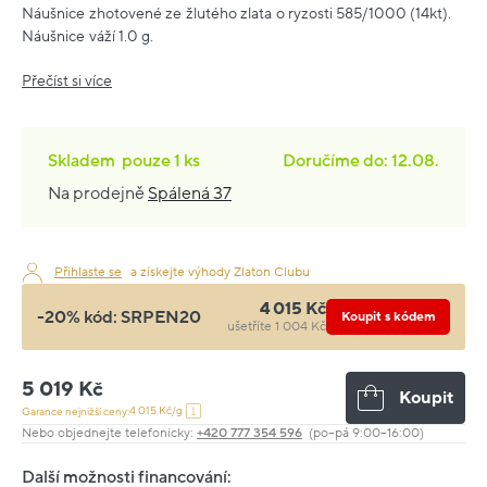
Náušnice zhotovené ze žlutého zlata o ryzosti 585/1000 (14kt).
Náušnice váží 1.0 g.
Přečíst si více
Skladem
pouze
1 ks
Doručíme do: 12.08.
Na prodejně
Spálená 37
Přihlaste se
a získejte výhody Zlaton Clubu
4 015 Kč
-20% kód:
SRPEN20
Koupit s kódem
ušetříte 1 004 Kč
5 019 Kč
Koupit
4 015 Kč/g
Garance nejnižší ceny:
Nebo objednejte telefonicky:
+420 777 354 596
(po–pá 9:00–16:00)
Další možnosti financování: