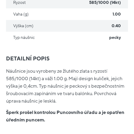
Ryzost
585/1000 (14kt)
Vaha (g)
1.00
Výška (cm)
0.40
Typ náušnic
pecky
DETAILNÍ POPIS
Náušnice jsou vyrobeny ze žlutého zlata s ryzostí
585/1000 (14kt) a váží 1.00 g. Mají design kuliček, jejich
výška je 0,4cm. Typ náušnic je peckový s bezpečnostním
šroubovacím zapínáním ve tvaru balónku. Povrchová
úprava náušnic je lesklá.
Šperk prošel kontrolou Puncovního úřadu a je opatřen
úředním puncem.