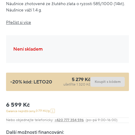
Náušnice zhotovené ze žlutého zlata o ryzosti 585/1000 (14kt).
Náušnice váží 1.4 g.
Přečíst si více
Není skladem
5 279 Kč
-20% kód:
LETO20
Koupit s kódem
ušetříte 1 320 Kč
6 599 Kč
3 771 Kč/g
Garance nejnižší ceny:
Nebo objednejte telefonicky:
+420 777 354 596
(po–pá 9:00–16:00)
Další možnosti financování: