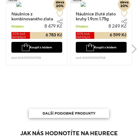
Nové
Nové
sleva
sleva
20%
20%
Náušnice z
Náušnice žluté zlato
kombinovaného zlata
kruhy 1.9cm 1.75g
kruhy 2.2cm 1.8g
8 479 Kč
8 249 Kč
Skladem
Skladem
-20% kód:
-20% kód:
6 783 Kč
6 599 Kč
SRPEN20
SRPEN20
Koupit s kódem
Koupit s kódem
kód: N12092500938
kód: N12092500958
DALŠÍ PODOBNÉ PRODUKTY
JAK NÁS HODNOTÍTE NA HEURECE