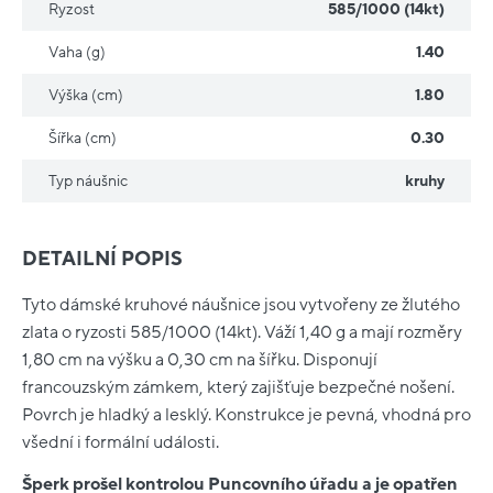
Ryzost
585/1000 (14kt)
Vaha (g)
1.40
Výška (cm)
1.80
Šířka (cm)
0.30
Typ náušnic
kruhy
DETAILNÍ POPIS
Tyto dámské kruhové náušnice jsou vytvořeny ze žlutého
zlata o ryzosti 585/1000 (14kt). Váží 1,40 g a mají rozměry
1,80 cm na výšku a 0,30 cm na šířku. Disponují
francouzským zámkem, který zajišťuje bezpečné nošení.
Povrch je hladký a lesklý. Konstrukce je pevná, vhodná pro
všední i formální události.
Šperk prošel kontrolou Puncovního úřadu a je opatřen