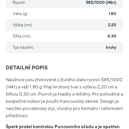
Ryzost
585/1000 (14kt)
Vaha (g)
1.80
Výška (cm)
2.20
Šířka (cm)
0.30
Typ náušnic
kruhy
DETAILNÍ POPIS
Náušnice jsou zhotovené z žlutého zlata ryzosti 585/1000
(14kt) a váží 1,80 g. Mají kruhový tvar s výškou 2,20 cm a
šířkou 0,30 cm. Povrch je hladký a leštěný. Pro pohodlné a
bezpečné nošení je použit francouzský zámek. Design je
navržen pro dámský styl, vhodný pro formální i neformální
příležitosti.
Šperk prošel kontrolou Puncovního úřadu a je opatřen