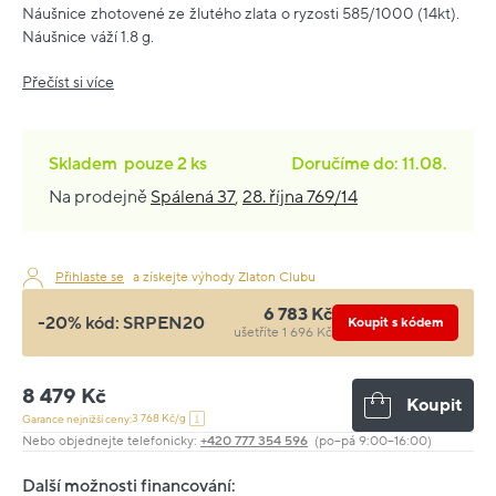
Náušnice zhotovené ze žlutého zlata o ryzosti 585/1000 (14kt).
Náušnice váží 1.8 g.
Přečíst si více
Skladem
pouze
2 ks
Doručíme do: 11.08.
Na prodejně
Spálená 37
,
28. října 769/14
Přihlaste se
a získejte výhody Zlaton Clubu
6 783 Kč
-20% kód:
SRPEN20
Koupit s kódem
ušetříte 1 696 Kč
8 479 Kč
Koupit
3 768 Kč/g
Garance nejnižší ceny:
Nebo objednejte telefonicky:
+420 777 354 596
(po–pá 9:00–16:00)
Další možnosti financování: