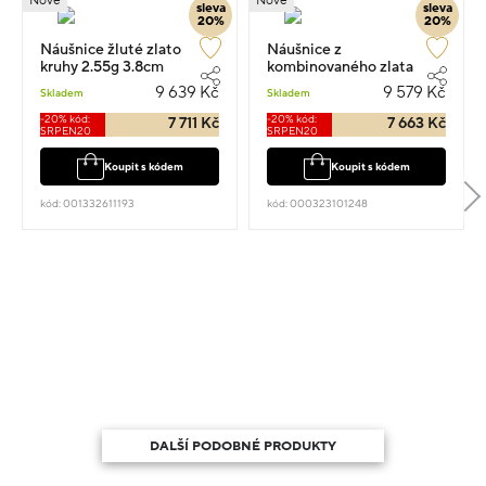
Nové
Nové
sleva
sleva
20%
20%
Náušnice žluté zlato
Náušnice z
kruhy 2.55g 3.8cm
kombinovaného zlata
kruhy 2.00cm 2.1g
9 639 Kč
9 579 Kč
Skladem
Skladem
-20% kód:
-20% kód:
7 711 Kč
7 663 Kč
SRPEN20
SRPEN20
Koupit s kódem
Koupit s kódem
kód: 001332611193
kód: 000323101248
DALŠÍ PODOBNÉ PRODUKTY