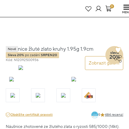
Právě teď! - 20 % na vše! Kód: SRPEN20
21 dní : 17h : 02m : 32s
0
MEN
Náušnice žluté zlato kruhy 1.95g 1.9cm
Nové
sleva
Sleva 20%
po zadání
SRPEN20
20%
Kód: N12092500936
Zobrazit galerii
Obdržíte certifikát pravosti
5
484 recenzí
Náušnice zhotovené ze žlutého zlata o ryzosti 585/1000 (14kt).