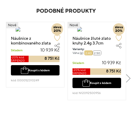
PODOBNÉ PRODUKTY
Nové
Nové
sleva
sleva
20%
20%
Náušnice z
Náušnice žluté zlato
kombinovaného zlata
kruhy 2.4g 3.7cm
kruhy s kamenem 1.30cm
Varianty:
10 939 Kč
Skladem
2.4g
Váha (g):
2.40
2.50
-20% kód:
8 751 Kč
SRPEN20
10 939 Kč
Skladem
-20% kód:
Koupit s kódem
8 751 Kč
SRPEN20
kód: 000052310249
Koupit s kódem
kód: N12092500956