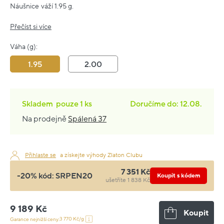
Náušnice váží 1.95 g.
Přečíst si více
Váha (g):
1.95
2.00
Skladem
pouze
1 ks
Doručíme do: 12.08.
Na prodejně
Spálená 37
Přihlaste se
a získejte výhody Zlaton Clubu
7 351 Kč
-20% kód:
SRPEN20
Koupit s kódem
ušetříte 1 838 Kč
9 189 Kč
Koupit
3 770 Kč/g
Garance nejnižší ceny: