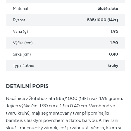
Materiál
žluté zlato
Ryzost
585/1000 (14kt)
Vaha (g)
1.95
Výška (cm)
1.90
Šířka (cm)
0.40
Typ náušnic
kruhy
DETAILNÍ POPIS
Náušnice z žlutého zlata 585/1000 (14kt) váží 1.95 gramu.
Jejich výška činí 1.90 cm a šířka 0.40 cm. Vyrobené ve
tvaru kruhů, mají segmentovaný tvar připomínající
bambus s lesklým povrchem a zlatou barvou. K zavírání
slouží francouzský zámek, což je zahnutá tyčinka, která se