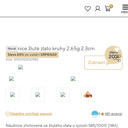
Právě teď! - 20 % na vše! Kód: SRPEN20
24 dní : 15h : 49m : 19s
0
MEN
Náušnice žluté zlato kruhy 2.65g 2.3cm
Nové
sleva
Sleva 20%
po zadání
SRPEN20
20%
Kód: N15092500980
Zobrazit galerii
Obdržíte certifikát pravosti
5
481 recenzí
Náušnice zhotovené ze žlutého zlata o ryzosti 585/1000 (14kt).