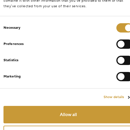
combine it with other information that you’ve provided to them or that
they’ve collected from your use of their services.
Consent
Necessary
Selection
Preferences
Statistics
Marketing
Show details
Allow all