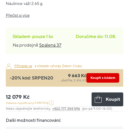
Náušnice váží 2.65 g.
Přečíst si více
Skladem
pouze
1 ks
Doručíme do: 11.08.
Na prodejně
Spálená 37
Přihlaste se
a získejte výhody Zlaton Clubu
9 663 Kč
-20% kód:
SRPEN20
Koupit s kódem
ušetříte 2 416 Kč
12 079 Kč
Koupit
3 646 Kč/g
Garance nejnižší ceny:
Nebo objednejte telefonicky:
+420 777 354 596
(po–pá 9:00–16:00)
Další možnosti financování: