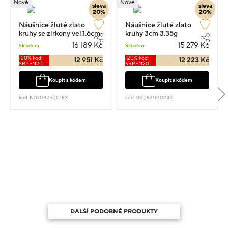
Nové
Nové
sleva
sleva
20%
20%
Náušnice žluté zlato
Náušnice žluté zlato
kruhy se zirkony vel.1.6cm
kruhy 3cm 3.35g
3.55g
16 189 Kč
15 279 Kč
Skladem
Skladem
-20% kód:
-20% kód:
12 951 Kč
12 223 Kč
SRPEN20
SRPEN20
Koupit s kódem
Koupit s kódem
kód: N07082500183
kód: 000821610242
DALŠÍ PODOBNÉ PRODUKTY