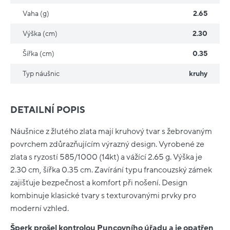
Vaha (g)
2.65
Výška (cm)
2.30
Šířka (cm)
0.35
Typ náušnic
kruhy
DETAILNÍ POPIS
Náušnice z žlutého zlata mají kruhový tvar s žebrovaným
povrchem zdůrazňujícím výrazný design. Vyrobené ze
zlata s ryzostí 585/1000 (14kt) a vážící 2.65 g. Výška je
2.30 cm, šířka 0.35 cm. Zavírání typu francouzský zámek
zajišťuje bezpečnost a komfort při nošení. Design
kombinuje klasické tvary s texturovanými prvky pro
moderní vzhled.
Šperk prošel kontrolou Puncovního úřadu a je opatřen