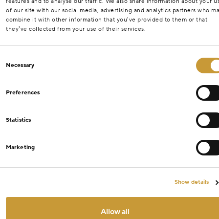
features and to analyse our traffic. We also share information about your u
of our site with our social media, advertising and analytics partners who m
combine it with other information that you’ve provided to them or that
they’ve collected from your use of their services.
Consent
Necessary
Selection
Preferences
Statistics
Marketing
Show details
Allow all