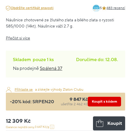
Obdržíte certifikát pravosti
5
483 recenzí
Náušnice zhotovené ze žlutého zlata a bílého zlata o ryzosti
585/1000 (14kt). Náušnice váží 2.7 g.
Přečíst si více
Skladem
pouze
1 ks
Doručíme do: 12.08.
Na prodejně
Spálená 37
Přihlaste se
a získejte výhody Zlaton Clubu
9 847 Kč
-20% kód:
SRPEN20
Koupit s kódem
ušetříte 2 462 Kč
12 309 Kč
Koupit
3 647 Kč/g
Garance nejnižší ceny: