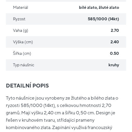
Materiál
bílé zlato
,
žluté zlato
Ryzost
585/1000 (14kt)
Vaha (g)
2.70
Výška (cm)
2.40
Šířka (cm)
0.50
Typ náušnic
kruhy
DETAILNÍ POPIS
Tyto náušnice jsou vyrobeny ze žlutého a bílého zlata o
ryzosti 585/1000 (14kt), s celkovou hmotností 2,70
gramů. Mají výšku 2,40 cm a šířku 0,50 cm. Design je
řešen v kruhovém tvaru, střídající prameny
kombinovaného zlata. Zapínání využívá francouzský