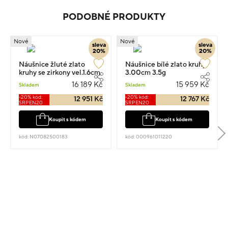
PODOBNÉ PRODUKTY
Nové
Nové
sleva
sleva
20%
20%
Náušnice žluté zlato
Náušnice bílé zlato kruhy
kruhy se zirkony vel.1.6cm
3.00cm 3.5g
3.55g
16 189 Kč
15 959 Kč
Skladem
Skladem
-20% kód:
-20% kód:
12 951 Kč
12 767 Kč
SRPEN20
SRPEN20
Koupit s kódem
Koupit s kódem
kód: N07082500183
kód: 000961011220