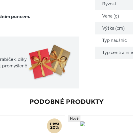
Ryzost
Vaha (g)
ředním puncem.
Výška (cm)
Typ náušnic
Typ centrální
rabiček, díky
it promyšleně
PODOBNÉ PRODUKTY
Nové
sleva
20%