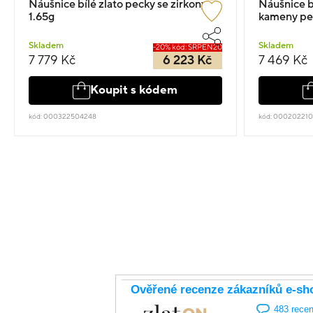
Náušnice bílé zlato pecky se zirkony
Náušnice bí
1.65g
kameny pe
Skladem
Skladem
-20% kód: SRPEN20
7 779 Kč
6 223 Kč
7 469 Kč
Koupit s kódem
kód: 000322504248
kód: 000202210