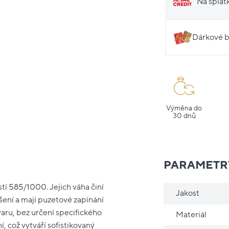
Na splát
Dárkové b
Výměna do
30 dnů
PARAMETR
stí 585/1000. Jejich váha činí
Jakost
ení a mají puzetové zapínání
aru, bez určení specifického
Materiál
 což vytváří sofistikovaný