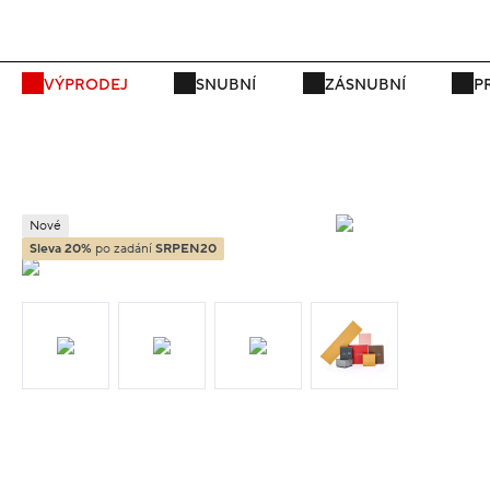
P
VÝPRODEJ
SNUBNÍ
ZÁSNUBNÍ
P
Nové
Sleva 20%
po zadání
SRPEN20