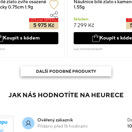
lé zlato zvíře osazené
Náušnice bílé zlato s kame
cky 0.75cm 1.9g
1.55g
Skladem
-20% kód: SRPEN20
-20
5 975 Kč
7 299 Kč
Koupit s kódem
Koupit s kód
214
kód: 000062504249
DALŠÍ PODOBNÉ PRODUKTY
JAK NÁS HODNOTÍTE NA HEURECE
Do
Ověřený zákazník
Přidáno před 16 hodinami
1