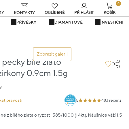
0
s
KY
OBLÍBENÉ
PŘIHLÁSIT
KOŠÍK
KONTAKTY
PŘÍVĚSKY
DIAMANTOVÉ
INVESTIČNÍ
Zobrazit galerii
pecky bílé zlato
irkony 0.9cm 1.5g
9
kát pravosti
5
483 recenzí
é z bílého zlata o ryzosti 585/1000 (14kt). Náušnice váží 1.5