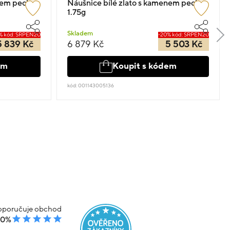
nem pecky
Náušnice bílé zlato s kamenem pecky
1.75g
Skladem
% kód: SRPEN20
-20% kód: SRPEN20
5 839 Kč
6 879 Kč
5 503 Kč
em
Koupit s kódem
kód: 001143005136
poručuje obchod
00%