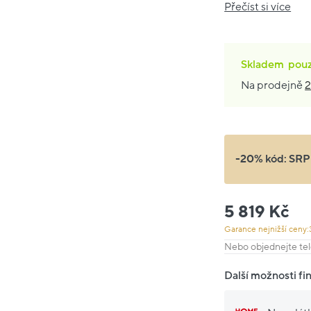
Přečíst si více
Skladem
pou
Na prodejně
2
-20% kód:
SRP
5 819 Kč
Garance nejnižší ceny:
Nebo objednejte tel
Další možnosti fi