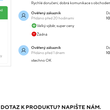
Rychlé doručení, dobrá komunikace s obchode
Do
Ověřený zákazník
Přidáno před 20 hodinami
1
Velký výběr, super ceny
Žádná
Do
Ověřený zákazník
Přidáno před 1 dnem
1
všechno OK
 DOTAZ K PRODUKTU? NAPIŠTE NÁM.