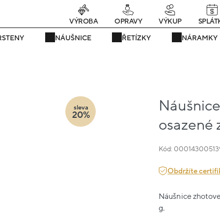
rávě teď! - 20 % na vše! Kód: SRPEN20
23 dní : 21h : 52m : 58
VÝROBA
OPRAVY
VÝKUP
SPLÁT
RSTENY
NÁUŠNICE
ŘETÍZKY
NÁRAMKY
Náušnice 
sleva
20%
osazené z
Kód: 00014300513
Obdržíte certifi
Náušnice zhotoven
g.