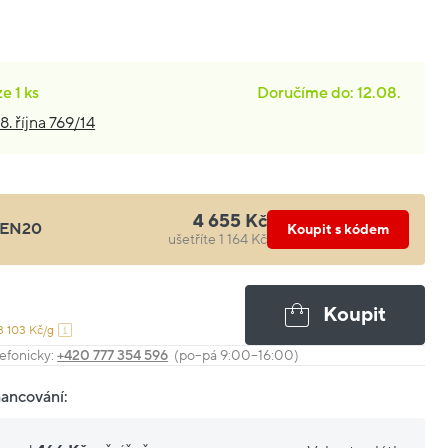
ze
1 ks
Doručíme do: 12.08.
8. října 769/14
4 655 Kč
EN20
Koupit s kódem
ušetříte 1 164 Kč
Koupit
3 103 Kč/g
efonicky:
+420 777 354 596
(po–pá 9:00–16:00)
nancování: