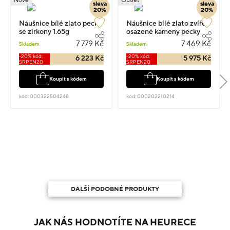
Nové
Outlet
sleva
sleva
20%
20%
Náušnice bílé zlato pecky
Náušnice bílé zlato zvíře
se zirkony 1.65g
osazené kameny pecky
0.75cm 1.9g
7 779 Kč
7 469 Kč
Skladem
Skladem
-20% kód:
-20% kód:
6 223 Kč
5 975 Kč
SRPEN20
SRPEN20
Koupit s kódem
Koupit s kódem
kód: 000322504248
kód: 000202210214
DALŠÍ PODOBNÉ PRODUKTY
JAK NÁS HODNOTÍTE NA HEURECE