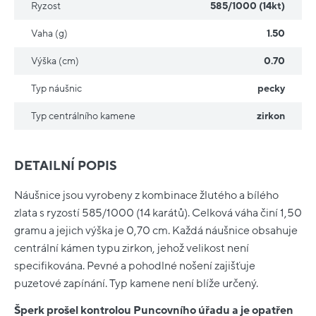
Ryzost
585/1000 (14kt)
Vaha (g)
1.50
Výška (cm)
0.70
Typ náušnic
pecky
Typ centrálního kamene
zirkon
DETAILNÍ POPIS
Náušnice jsou vyrobeny z kombinace žlutého a bílého
zlata s ryzostí 585/1000 (14 karátů). Celková váha činí 1,50
gramu a jejich výška je 0,70 cm. Každá náušnice obsahuje
centrální kámen typu zirkon, jehož velikost není
specifikována. Pevné a pohodlné nošení zajišťuje
puzetové zapínání. Typ kamene není blíže určený.
Šperk prošel kontrolou Puncovního úřadu a je opatřen