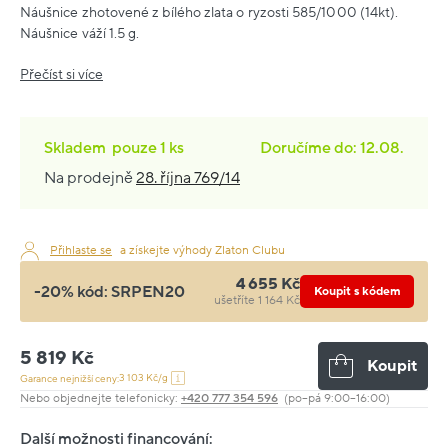
Náušnice zhotovené z bílého zlata o ryzosti 585/1000 (14kt).
Náušnice váží 1.5 g.
Přečíst si více
Skladem
pouze
1 ks
Doručíme do: 12.08.
Na prodejně
28. října 769/14
Přihlaste se
a získejte výhody Zlaton Clubu
4 655 Kč
-20% kód:
SRPEN20
Koupit s kódem
ušetříte 1 164 Kč
5 819 Kč
Koupit
3 103 Kč/g
Garance nejnižší ceny:
Nebo objednejte telefonicky:
+420 777 354 596
(po–pá 9:00–16:00)
Další možnosti financování: