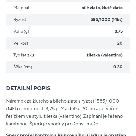
Materiál
bílé zlato
,
žluté zlato
Ryzost
585/1000 (14kt)
Vaha (g)
3.75
Velikost
20
Typ řetízku
žiletka (valentino)
Šířka (cm)
0.30
DETAILNÍ POPIS
Náramek ze žlutého a bílého zlata s ryzostí 585/1000
(14kt) o hmotnosti 3,75 g. Má délku 20 cm a je tvořen
řetízkem ve stylu žiletka (valentino). Zapínání je řešeno
karabinou. Šperk je vhodný pro ženy i muže.
Šperk prošel kontrolou Puncovního úřadu a je opatřen