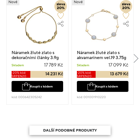
Nové
Nové
sleva
sleva
20%
20%
Náramek žluté zlato s
Náramek žluté zlato s
dekoračními články 3.9g
akvamarínem vel.19 3.75g
17 789 Kč
17 099 Kč
Skladem
Skladem
-20% kód:
-20% kód:
14 231 Kč
13 679 Kč
SRPEN20
SRPEN20
Koupit s kódem
Koupit s kódem
kód: 000642305242
kód: 001001910220
DALŠÍ PODOBNÉ PRODUKTY