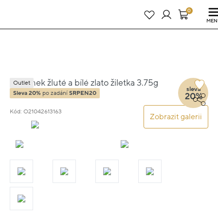
Právě teď! - 20 % na vše! Kód: SRPEN20
24 dní : 6h : 34m : 02s
0
MEN
Náramek žluté a bílé zlato žiletka 3.75g
Outlet
sleva
vel.20
Sleva 20%
po zadání
SRPEN20
20%
Kód: O21042613163
Zobrazit galerii