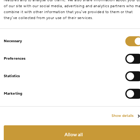
features and to analyse our traffic. We also share information about your u
of our site with our social media, advertising and analytics partners who m
combine it with other information that you’ve provided to them or that
they’ve collected from your use of their services.
Consent
Necessary
Selection
Preferences
Statistics
Marketing
Show details
Allow all