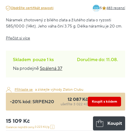
Obdržíte certifikát pravosti
5
483 recenzí
Náramek zhotovený z bílého zlata a žlutého zlata o ryzosti
585/1000 (14kt). Jeho váha činí 3.75 g. Délka náramku je 20 cm.
Přečíst si více
Skladem
pouze
1 ks
Doručíme do: 11.08.
Na prodejně
Spálená 37
Přihlaste se
a získejte výhody Zlaton Clubu
12 087 Kč
-20% kód:
SRPEN20
Koupit s kódem
ušetříte 3 022 Kč
15 109 Kč
Koupit
3 223 Kč/g
Garance nejnižší ceny: