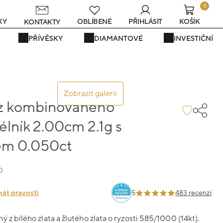
0
s
KY
OBLÍBENÉ
PŘIHLÁSIT
KOŠÍK
KONTAKTY
PŘÍVĚSKY
DIAMANTOVÉ
INVESTIČNÍ
Zobrazit galerii
 z kombinovaného
élník 2.00cm 2.1g s
em 0.050ct
0
kát pravosti
5
483 recenzí
 z bílého zlata a žlutého zlata o ryzosti 585/1000 (14kt).