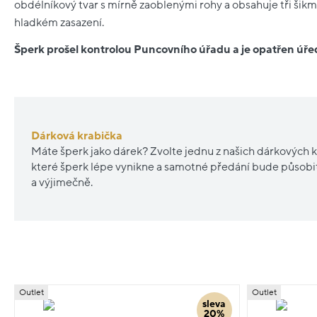
obdélníkový tvar s mírně zaoblenými rohy a obsahuje tři šik
hladkém zasazení.
Šperk prošel kontrolou Puncovního úřadu a je opatřen ú
Dárková krabička
Máte šperk jako dárek? Zvolte jednu z našich dárkových k
které šperk lépe vynikne a samotné předání bude působ
a výjimečně.
Outlet
Outlet
sleva
20%