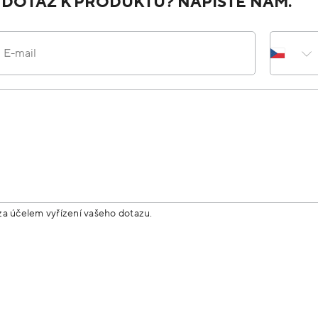
 DOTAZ K PRODUKTU? NAPIŠTE NÁM.
E-mail
za účelem vyřízení vašeho dotazu.