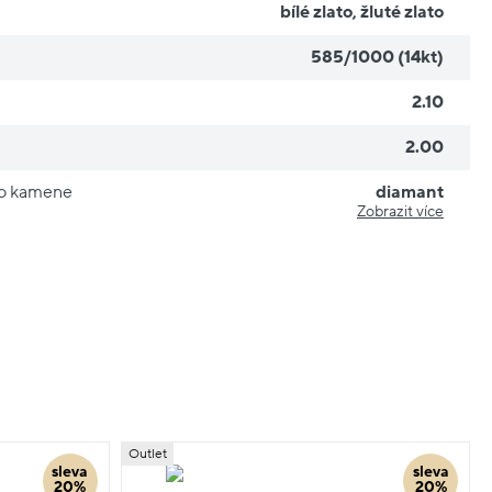
bílé zlato
,
žluté zlato
585/1000 (14kt)
2.10
2.00
ho kamene
diamant
Zobrazit více
Outlet
sleva
sleva
20%
20%