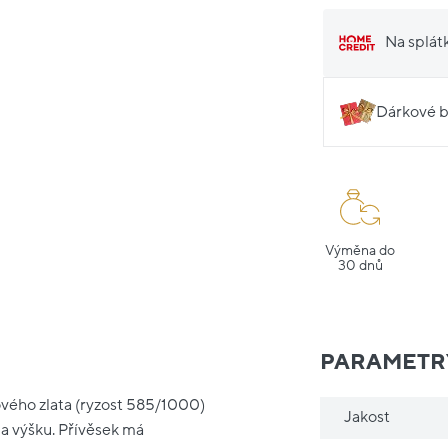
Na splát
Dárkové b
Výměna do
30 dnů
PARAMETR
ového zlata (ryzost 585/1000)
Jakost
na výšku. Přívěsek má