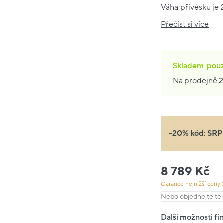
Váha přívěsku je 2
Přečíst si více
Skladem
pou
Na prodejně
2
-20% kód:
SRP
8 789 Kč
Garance nejnižší ceny:
Nebo objednejte tel
Další možnosti fi