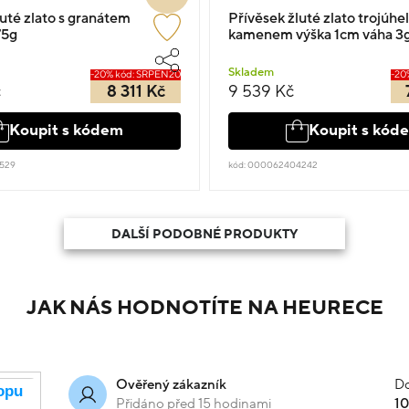
uté zlato s granátem
Přívěsek žluté zlato trojúhel
75g
kamenem výška 1cm váha 3
Skladem
-20% kód: SRPEN20
-20
č
8 311 Kč
9 539 Kč
Koupit s kódem
Koupit s kód
529
kód: 000062404242
DALŠÍ PODOBNÉ PRODUKTY
JAK NÁS HODNOTÍTE NA HEURECE
Do
Ověřený zákazník
Přidáno před 15 hodinami
1