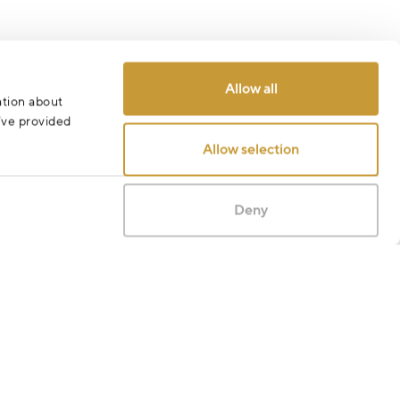
Allow all
ation about
u’ve provided
Allow selection
Deny