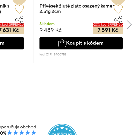
ník s
Přívěsek žluté zlato osazený kamenem
g
2.51g 2cm
Skladem
% kód: SRPEN20
-20% kód: SRPEN20
7 631 Kč
9 489 Kč
7 591 Kč
em
Koupit s kódem
kód: O19112400753
poručuje obchod
00%