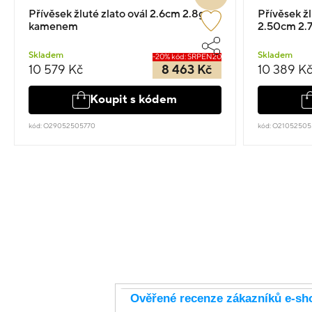
Přívěsek žluté zlato ovál 2.6cm 2.8g s
Přívěsek žl
kamenem
2.50cm 2.
Skladem
Skladem
-20% kód: SRPEN20
10 579 Kč
8 463 Kč
10 389 K
Koupit s kódem
kód: O29052505770
kód: O21052505