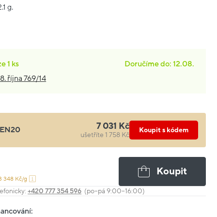
.1 g.
ze
1 ks
Doručíme do: 12.08.
8. října 769/14
7 031 Kč
EN20
Koupit s kódem
ušetříte 1 758 Kč
Koupit
3 348 Kč/g
efonicky:
+420 777 354 596
(po–pá 9:00–16:00)
nancování: