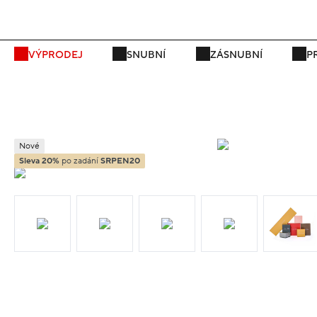
P
VÝPRODEJ
SNUBNÍ
ZÁSNUBNÍ
P
Nové
Sleva 20%
po zadání
SRPEN20