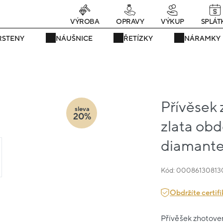
rávě teď! - 20 % na vše! Kód: SRPEN20
23 dní : 22h : 49m : 16
VÝROBA
OPRAVY
VÝKUP
SPLÁT
RSTENY
NÁUŠNICE
ŘETÍZKY
NÁRAMKY
Přívěsek
sleva
20%
zlata obd
diamant
Kód: 00086130813
Obdržíte certifi
Přívěšek zhotovený