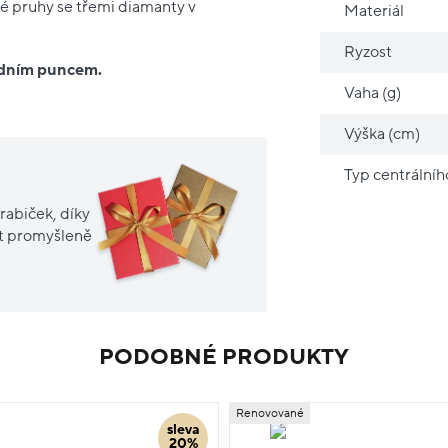
mé pruhy se třemi diamanty v
Materiál
Ryzost
ředním puncem.
Vaha (g)
Výška (cm)
Typ centrální
rabiček, díky
it promyšleně
PODOBNÉ PRODUKTY
Renovované
sleva
20%