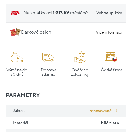
Na splátky od
1 913 Kč
měsíčně
Vybrat splátky
Dárkové balení
Více informací
Výměna do
Doprava
Ověřeno
Česká firma
30 dnů
zdarma
zákazníky
PARAMETRY
Jakost
renovované
Materiál
bílé zlato