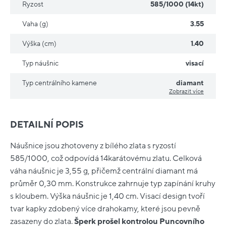
Ryzost
585/1000 (14kt)
Vaha (g)
3.55
Výška (cm)
1.40
Typ náušnic
visací
Typ centrálního kamene
diamant
Zobrazit více
DETAILNÍ POPIS
Náušnice jsou zhotoveny z bílého zlata s ryzostí
585/1000, což odpovídá 14karátovému zlatu. Celková
váha náušnic je 3,55 g, přičemž centrální diamant má
průměr 0,30 mm. Konstrukce zahrnuje typ zapínání kruhy
s kloubem. Výška náušnic je 1,40 cm. Visací design tvoří
tvar kapky zdobený více drahokamy, které jsou pevně
zasazeny do zlata.
Šperk prošel kontrolou Puncovního