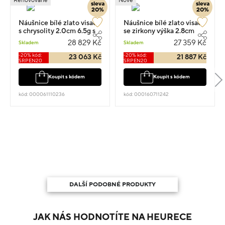
Renovované
Nové
sleva
sleva
20%
20%
Náušnice bílé zlato visací
Náušnice bílé zlato visací
s chrysolity 2.0cm 6.5g s
se zirkony výška 2.8cm
diamantem 0.190ct
28 829 Kč
27 359 Kč
Skladem
Skladem
-20% kód:
-20% kód:
23 063 Kč
21 887 Kč
SRPEN20
SRPEN20
Koupit s kódem
Koupit s kódem
kód: 000061110236
kód: 000160711242
DALŠÍ PODOBNÉ PRODUKTY
JAK NÁS HODNOTÍTE NA HEURECE