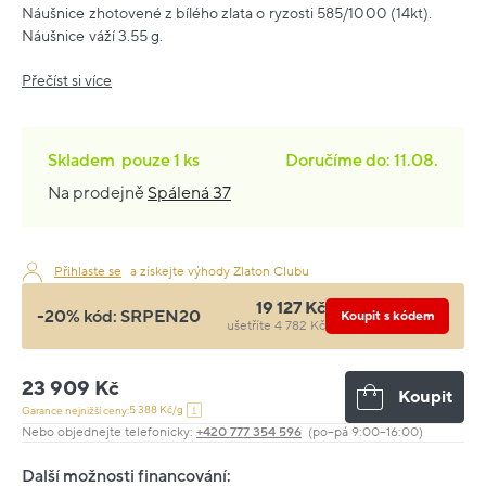
Náušnice zhotovené z bílého zlata o ryzosti 585/1000 (14kt).
Náušnice váží 3.55 g.
Přečíst si více
Skladem
pouze
1 ks
Doručíme do: 11.08.
Na prodejně
Spálená 37
Přihlaste se
a získejte výhody Zlaton Clubu
19 127 Kč
-20% kód:
SRPEN20
Koupit s kódem
ušetříte 4 782 Kč
23 909 Kč
Koupit
5 388 Kč/g
Garance nejnižší ceny:
Nebo objednejte telefonicky:
+420 777 354 596
(po–pá 9:00–16:00)
Další možnosti financování: