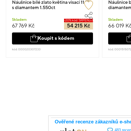
Náušnice bílé zlato květina visací 11.15g
Náušnice bí
s diamantem 1.550ct
diamantem
Skladem
Skladem
-20% kód: SRPEN20
67 769 Kč
54 215 Kč
66 019 K
Koupit s kódem
kód: 000020307233
kód: 000151507