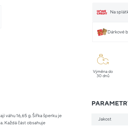
Na splát
Dárkové b
Výměna do
30 dnů
PARAMETR
jí váhu 16,65 g. Šířka šperku je
Jakost
sa. Každá část obsahuje