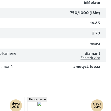
bílé zlato
750/1000 (18kt)
16.65
2.70
visací
ho kamene
diamant
Zobrazit více
 kamenů
ametyst
,
topaz
Renovované
sleva
sleva
20%
20%