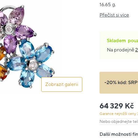
16.65 g.
Přečíst si více
Skladem
pou
Na prodejně
2
-20% kód:
SRP
Zobrazit galerii
64 329 Kč
Garance nejnižší ceny:
Nebo objednejte tel
Další možnosti fi