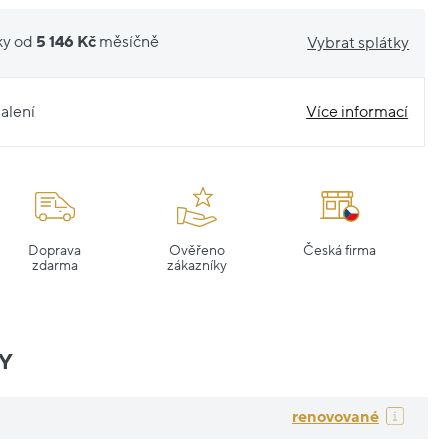
ky od
5 146 Kč
měsíčně
Vybrat splátky
alení
Více informací
Doprava
Ověřeno
Česká firma
zdarma
zákazníky
Y
renovované