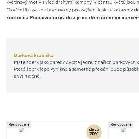
květinový motiv s více drahými kameny. V centru květů jsou m
Okvětní lístky jsou fasetovány pro zvýšení lesku a zasazeny 
kontrolou Puncovního úřadu a je opatřen úředním punce
Dárková krabička
Máte šperk jako dárek? Zvolte jednu z našich dárkových k
které šperk lépe vynikne a samotné předání bude působ
a výjimečně.
Renovované
Renovované
sleva
20%