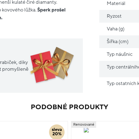
enší kulaté čiré diamanty.
Materiál
do kovového lůžka.
Šperk prošel
Ryzost
m.
Vaha (g)
Šířka (cm)
Typ náušnic
rabiček, díky
Typ centrální
it promyšleně
Typ ostatních
PODOBNÉ PRODUKTY
Renovované
sleva
20%