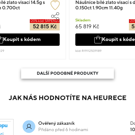
lé zlato visací 14.5g s
Náušnice bílé zlato visací 
 0.700ct
0.150ct 1.90cm 11.40g
Skladem
-20% kód: SRPEN20
-20
č
52 815 Kč
65 819 Kč
5
Koupit s kódem
Koupit s kód
229
kód: R19112509189
DALŠÍ PODOBNÉ PRODUKTY
JAK NÁS HODNOTÍTE NA HEURECE
Do
Ověřený zákazník
Přidáno před 6 hodinami
1