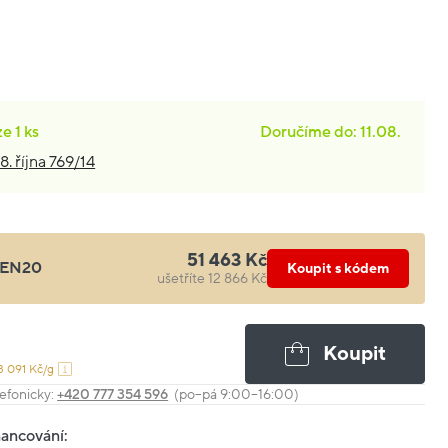
ze
1 ks
Doručíme do: 11.08.
8. října 769/14
51 463 Kč
EN20
Koupit s kódem
ušetříte 12 866 Kč
Koupit
3 091 Kč/g
efonicky:
+420 777 354 596
(po–pá 9:00–16:00)
nancování: