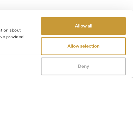
Allow all
ation about
u’ve provided
Allow selection
Deny