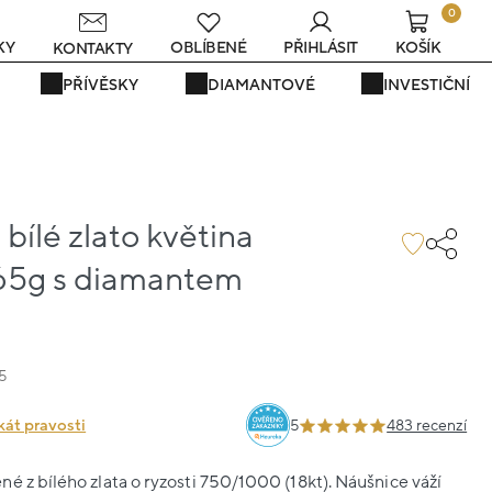
0
KY
OBLÍBENÉ
PŘIHLÁSIT
KOŠÍK
KONTAKTY
PŘÍVĚSKY
DIAMANTOVÉ
INVESTIČNÍ
bílé zlato květina
.65g s diamantem
5
kát pravosti
5
483 recenzí
é z bílého zlata o ryzosti 750/1000 (18kt). Náušnice váží