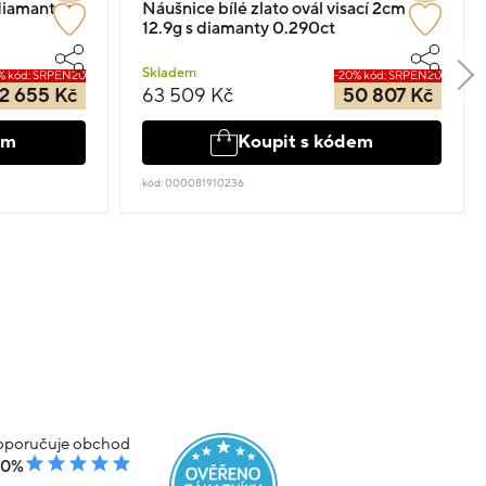
s diamantem
Náušnice bílé zlato ovál visací 2cm
12.9g s diamanty 0.290ct
Skladem
% kód: SRPEN20
-20% kód: SRPEN20
2 655 Kč
63 509 Kč
50 807 Kč
em
Koupit s kódem
kód: 000081910236
poručuje obchod
00%