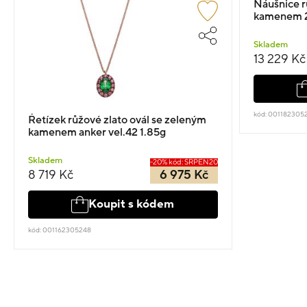
Náušnice rů
kamenem 
Skladem
13 229 Kč
kód: 001182305
Řetízek růžové zlato ovál se zeleným
kamenem anker vel.42 1.85g
Skladem
-20% kód: SRPEN20
8 719 Kč
6 975 Kč
Koupit s kódem
kód: 001162305248