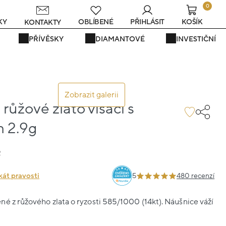
0
KY
OBLÍBENÉ
PŘIHLÁSIT
KOŠÍK
KONTAKTY
PŘÍVĚSKY
DIAMANTOVÉ
INVESTIČNÍ
Zobrazit galerii
růžové zlato visací s
 2.9g
2
kát pravosti
5
480 recenzí
é z růžového zlata o ryzosti 585/1000 (14kt). Náušnice váží