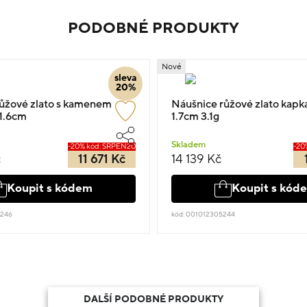
PODOBNÉ PRODUKTY
Nové
sleva
20%
ůžové zlato s kamenem
Náušnice růžové zlato kapka
 1.6cm
1.7cm 3.1g
Skladem
-20% kód: SRPEN20
-20
č
11 671 Kč
14 139 Kč
Koupit s kódem
Koupit s kód
5246
kód: 001012305244
DALŠÍ PODOBNÉ PRODUKTY