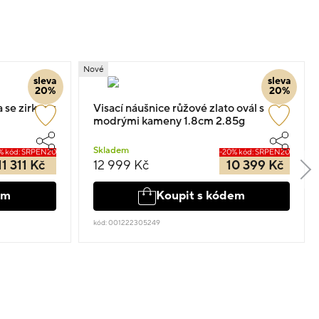
Nové
sleva
sleva
20%
20%
 se zirkony
Visací náušnice růžové zlato ovál s
modrými kameny 1.8cm 2.85g
Skladem
% kód: SRPEN20
-20% kód: SRPEN20
11 311 Kč
12 999 Kč
10 399 Kč
em
Koupit s kódem
kód: 001222305249