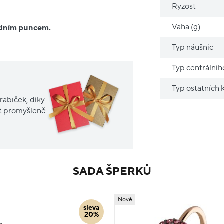
Ryzost
Vaha (g)
ředním puncem.
Typ náušnic
Typ centrální
Typ ostatních
rabiček, díky
it promyšleně
SADA ŠPERKŮ
Nové
sleva
20%