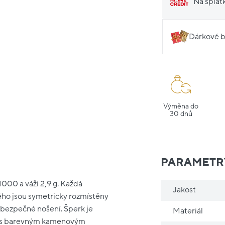
Na splát
Dárkové b
Výměna do
30 dnů
PARAMETR
1000 a váží 2,9 g. Každá
Jakost
ho jsou symetricky rozmístěny
 bezpečné nošení. Šperk je
Materiál
var s barevným kamenovým