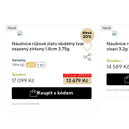
Nové
Nové
sleva
20%
Náušnice růžové zlato obdélný tvar
Náušnice r
osazený zirkony 1.8cm 3.75g
visací 3.2g
Varianty:
Skladem
Váha (g):
3.75
3.80
14 589 K
Skladem
-20% kód: SRPEN20
17 099 Kč
13 679 Kč
kód: 00079230
Koupit s kódem
kód: 001032305248