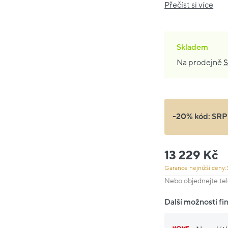
Přečíst si více
Skladem
Na prodejně
S
-20% kód:
SRP
13 229 Kč
Garance nejnižší ceny:
Nebo objednejte tel
Další možnosti fi