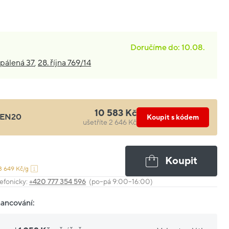
Doručíme do: 10.08.
pálená 37
,
28. října 769/14
10 583 Kč
EN20
Koupit s kódem
ušetříte 2 646 Kč
Koupit
3 649 Kč/g
efonicky:
+420 777 354 596
(po–pá 9:00–16:00)
nancování: