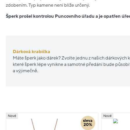
zdobením. Typ kamene není blíže určený.
Šperk prošel kontrolou Puncovního úřadu a je opatřen ú
Dárková krabička
Máte šperk jako dárek? Zvolte jednu z našich dárkových k
které šperk lépe vynikne a samotné předání bude působ
a výjimečně.
Nové
Nové
sleva
20%