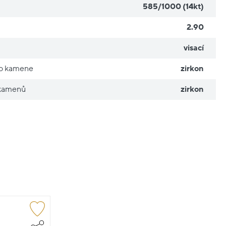
585/1000 (14kt)
2.90
visací
ho kamene
zirkon
 kamenů
zirkon