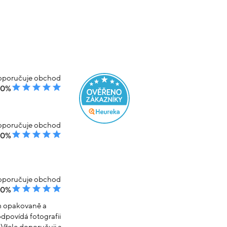
poručuje obchod
00%
poručuje obchod
00%
poručuje obchod
00%
em opakovaně a
dpovídá fotografii
Vřele doporučuji a