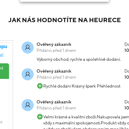
JAK NÁS HODNOTÍTE NA HEURECE
Do
Ověřený zákazník
Přidáno před 1 dnem
1
Výborný obchod, rychle a spolehlivě dodání.
Do
Ověřený zákazník
Přidáno před 1 dnem
1
Rychlé dodání Krásný šperk Přehlednost
Do
Ověřený zákazník
Přidáno před 1 dnem
1
Velmi krásné a kvalitní zboží.Nakupovala js
vždy s maximální spokojeností.Produkt vždy o
a vždy se zboží všem obdarovaným moc líbilo.