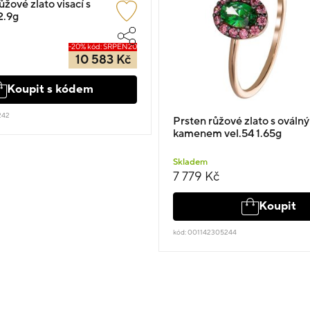
žové zlato visací s
2.9g
-20% kód: SRPEN20
10 583 Kč
Koupit s kódem
242
Prsten růžové zlato s ovál
kamenem vel.54 1.65g
Skladem
7 779 Kč
Koupit
kód: 001142305244