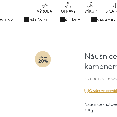
Právě teď! - 20 % na vše! Kód: SRPEN20
25 dní : 6h : 17m : 11s
VÝROBA
OPRAVY
VÝKUP
SPLÁT
RSTENY
NÁUŠNICE
ŘETÍZKY
NÁRAMKY
Náušnice 
sleva
20%
kamenem
Kód: 00118230524
Obdržíte certifi
Náušnice zhotoven
2.9 g.