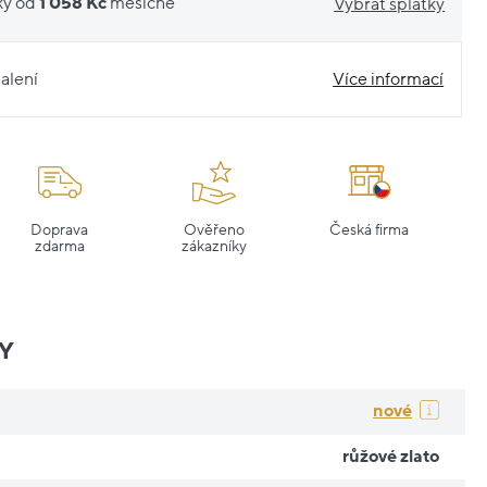
ky od
1 058 Kč
měsíčně
Vybrat splátky
alení
Více informací
Doprava
Ověřeno
Česká firma
zdarma
zákazníky
Y
nové
růžové zlato