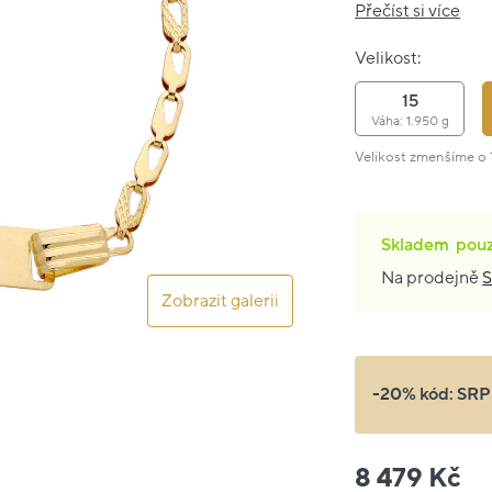
Přečíst si více
Velikost:
15
Váha: 1.950 g
Velikost zmenšíme o 1
Skladem
pou
Na prodejně
S
Zobrazit galerii
-20% kód:
SRP
8 479 Kč