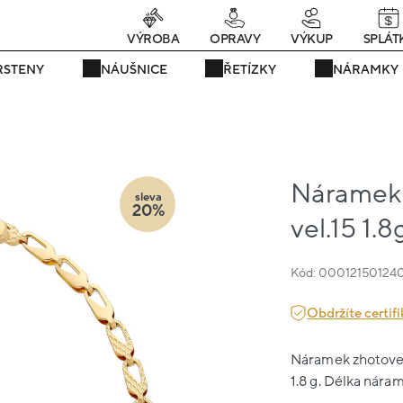
rávě teď! - 20 % na vše! Kód: SRPEN20
24 dní : 19h : 54m : 34
VÝROBA
OPRAVY
VÝKUP
SPLÁT
RSTENY
NÁUŠNICE
ŘETÍZKY
NÁRAMKY
Náramek ž
sleva
20%
vel.15 1.8
Kód: 00012150124
Obdržíte certifi
Náramek zhotovený
1.8 g. Délka náram