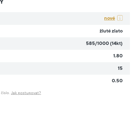
Y
nové
žluté zlato
585/1000 (14kt)
1.80
15
0.50
 číslo.
Jak postupovat?