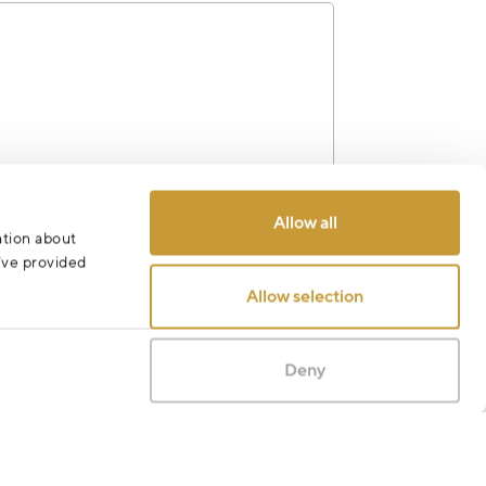
Allow all
ation about
Odeslat
u’ve provided
Allow selection
Deny