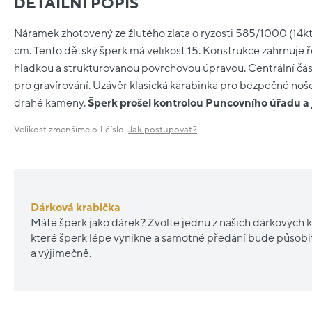
DETAILNÍ POPIS
Náramek zhotovený ze žlutého zlata o ryzosti 585/1000 (14kt)
cm. Tento dětský šperk má velikost 15. Konstrukce zahrnuje ř
hladkou a strukturovanou povrchovou úpravou. Centrální část 
pro gravírování. Uzávěr klasická karabinka pro bezpečné no
drahé kameny.
Šperk prošel kontrolou Puncovního úřadu a
Velikost zmenšíme o 1 číslo.
Jak postupovat?
Dárková krabička
Máte šperk jako dárek? Zvolte jednu z našich dárkových k
které šperk lépe vynikne a samotné předání bude působ
a výjimečně.