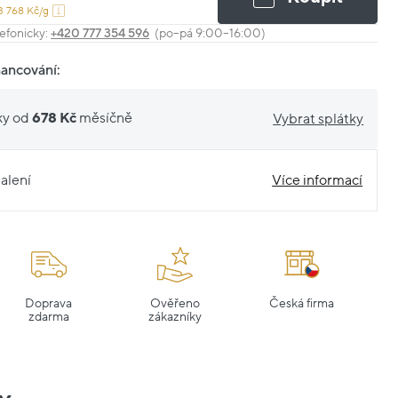
3 768 Kč/g
efonicky:
+420 777 354 596
(po–pá 9:00–16:00)
nancování:
ky od
678 Kč
měsíčně
Vybrat splátky
alení
Více informací
Doprava
Ověřeno
Česká firma
zdarma
zákazníky