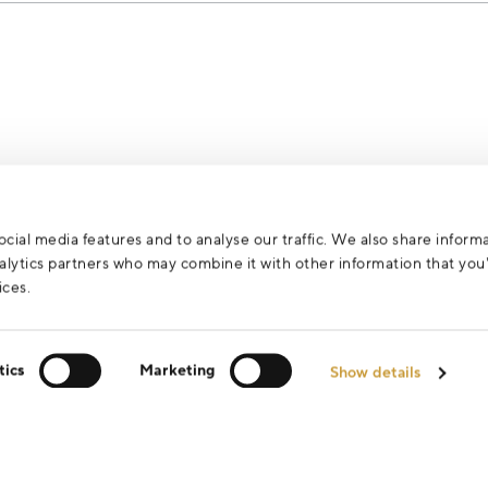
za účelem vyřízení vašeho dotazu.
cial media features and to analyse our traffic. We also share inform
analytics partners who may combine it with other information that yo
ices.
tics
Marketing
Show details