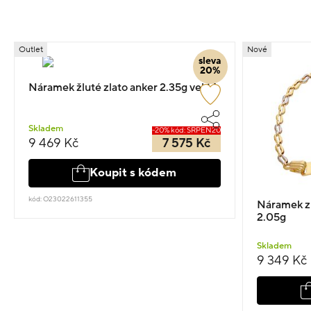
Outlet
Nové
sleva
20%
Náramek žluté zlato anker 2.35g vel.14
Skladem
-20% kód: SRPEN20
9 469 Kč
7 575 Kč
Koupit s kódem
kód: O23022611355
Náramek z 
2.05g
Skladem
9 349 Kč