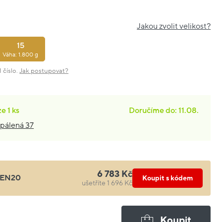
Jakou zvolit velikost?
15
Váha: 1.800 g
 číslo.
Jak postupovat?
ze
1 ks
Doručíme do: 11.08.
pálená 37
6 783 Kč
EN20
Koupit s kódem
ušetříte 1 696 Kč
Koupit