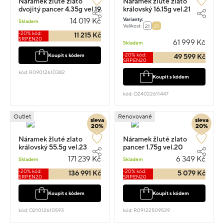
Náramek žluté zlato
Náramek žluté zlato
dvojitý pancer 4.35g vel.19
královský 16.15g vel.21
Varianty:
14 019 Kč
Skladem
Velikost:
21
21
-20% kód:
11 215 Kč
SRPEN20
61 999 Kč
Skladem
-20% kód:
Koupit s kódem
49 599 Kč
SRPEN20
kód: R09012610382
Koupit s kódem
kód: O24022611447
Outlet
Renovované
sleva
sleva
20%
20%
Náramek žluté zlato
Náramek žluté zlato
královský 55.5g vel.23
pancer 1.75g vel.20
171 239 Kč
6 349 Kč
Skladem
Skladem
-20% kód:
-20% kód:
136 991 Kč
5 079 Kč
SRPEN20
SRPEN20
Koupit s kódem
Koupit s kódem
kód: O21012610593
kód: R09122509539