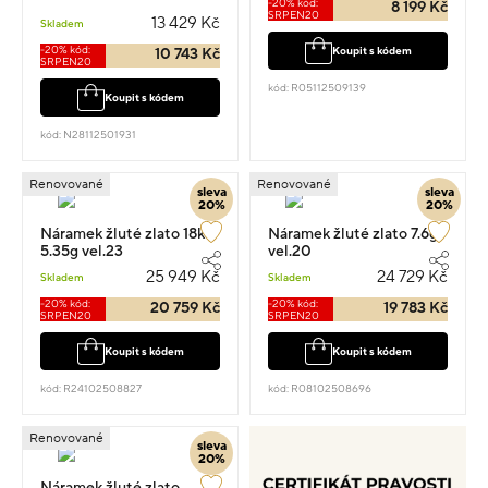
-20% kód:
8 199 Kč
SRPEN20
13 429 Kč
Skladem
-20% kód:
Koupit s kódem
10 743 Kč
SRPEN20
kód: R05112509139
Koupit s kódem
kód: N28112501931
Renovované
Renovované
sleva
sleva
20%
20%
Náramek žluté zlato 18kt
Náramek žluté zlato 7.6g
5.35g vel.23
vel.20
25 949 Kč
24 729 Kč
Skladem
Skladem
-20% kód:
-20% kód:
20 759 Kč
19 783 Kč
SRPEN20
SRPEN20
Koupit s kódem
Koupit s kódem
kód: R24102508827
kód: R08102508696
Renovované
sleva
20%
Náramek žluté zlato