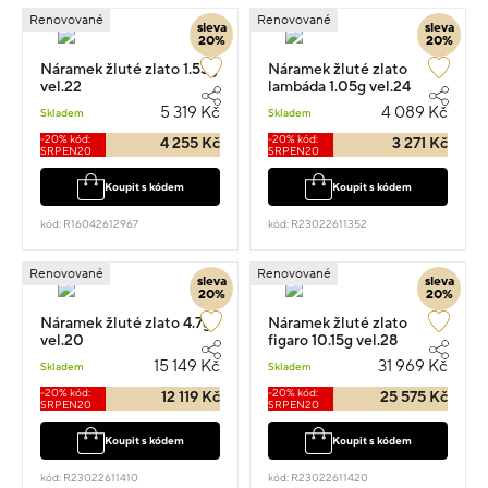
Renovované
Renovované
sleva
sleva
20%
20%
Náramek žluté zlato 1.55g
Náramek žluté zlato
vel.22
lambáda 1.05g vel.24
5 319 Kč
4 089 Kč
Skladem
Skladem
-20% kód:
-20% kód:
4 255 Kč
3 271 Kč
SRPEN20
SRPEN20
Koupit s kódem
Koupit s kódem
kód: R16042612967
kód: R23022611352
Renovované
Renovované
sleva
sleva
20%
20%
Náramek žluté zlato 4.7g
Náramek žluté zlato
vel.20
figaro 10.15g vel.28
15 149 Kč
31 969 Kč
Skladem
Skladem
-20% kód:
-20% kód:
12 119 Kč
25 575 Kč
SRPEN20
SRPEN20
Koupit s kódem
Koupit s kódem
kód: R23022611410
kód: R23022611420