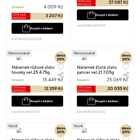
-20% kód:
57 087 Kč
SRPEN20
4 009 Kč
Skladem
-20% kód:
Koupit s kódem
3 207 Kč
SRPEN20
kód: R08012610319
Koupit s kódem
kód: N10022602338
Renovované
Renovované
sleva
sleva
20%
20%
Náramek růžové zlato
Náramek žluté zlato
housky vel.25 4.75g
pancer vel.21 7.05g
15 449 Kč
25 069 Kč
Skladem
Skladem
-20% kód:
-20% kód:
12 359 Kč
20 055 Kč
SRPEN20
SRPEN20
Koupit s kódem
Koupit s kódem
kód: R06012610137
kód: R29122510022
Nové
Nové
sleva
sleva
20%
20%