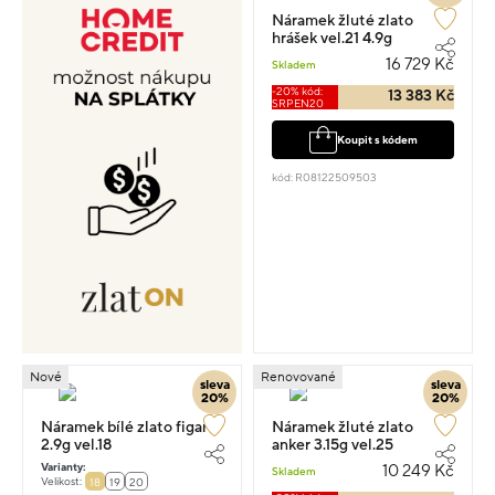
Náramek žluté zlato
hrášek vel.21 4.9g
16 729 Kč
Skladem
-20% kód:
13 383 Kč
SRPEN20
Koupit s kódem
kód: R08122509503
Nové
Renovované
sleva
sleva
20%
20%
Náramek bílé zlato figaro
Náramek žluté zlato
2.9g vel.18
anker 3.15g vel.25
Varianty:
10 249 Kč
Skladem
Velikost:
18
19
20