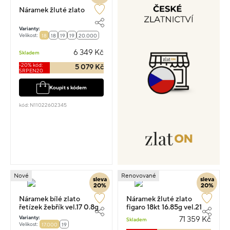
Náramek žluté zlato
Varianty:
Velikost:
18
18
19
19
20.000
6 349 Kč
Skladem
-20% kód:
5 079 Kč
SRPEN20
Koupit s kódem
kód: N11022602345
Nové
Renovované
sleva
sleva
20%
20%
Náramek bílé zlato
Náramek žluté zlato
řetízek žebřík vel.17 0.8g
figaro 18kt 16.85g vel.21
Varianty:
71 359 Kč
Skladem
Velikost:
17.000
19