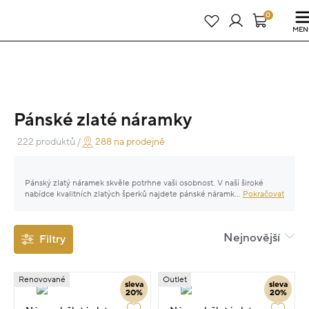
Právě teď! - 20 % na vše! Kód: SRPEN20
23 dní : 16h : 38m : 14s
0
MEN
Pánské zlaté náramky
222 produktů /
288 na prodejně
Pánský zlatý náramek skvěle potrhne vaši osobnost. V naší široké
nabídce kvalitních zlatých šperků najdete pánské náramky ze žlutého,
...
Pokračovat
bílého i růžového zlata, náramky minimalistické i výraznější a oslňující.
Doplňte svůj zlatý náramek stejně originálním prstenem či řetízkem a
podlehněte luxusu jedinečných šperků.
Nejnovější
Filtry
Renovované
Outlet
sleva
sleva
20%
20%