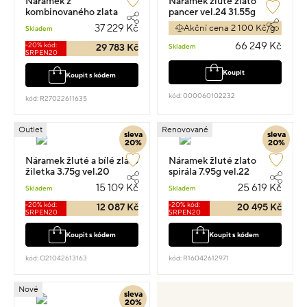
Náramek z
Náramek žluté zlato
kombinovaného zlata
pancer vel.24 31.55g
figaro 11g vel.22
37 229 Kč
Akční cena 2 100 Kč/g
Skladem
66 249 Kč
-20% kód:
Skladem
29 783 Kč
SRPEN20
Koupit
Koupit s kódem
kód: 000060102232
kód: R27022611635
Outlet
Renovované
sleva
sleva
20%
20%
Náramek žluté a bílé zlato
Náramek žluté zlato
žiletka 3.75g vel.20
spirála 7.95g vel.22
15 109 Kč
25 619 Kč
Skladem
Skladem
-20% kód:
-20% kód:
12 087 Kč
20 495 Kč
SRPEN20
SRPEN20
Koupit s kódem
Koupit s kódem
kód: O21042613163
kód: R16042612971
Nové
sleva
20%