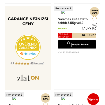
Renovované
sleva
20%
Náramek žluté zlato
žebřík 5.55g vel.21
17 879 Kč
Skladem
-20% kód:
14 303 Kč
SRPEN20
Koupit s kódem
kód: R24022611463
Renovované
Renovované
sleva
20%
Výprodej