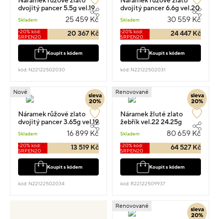
Náramek růžové zlato
Náramek růžové zlato
dvojitý pancer 5.5g vel.19
dvojitý pancer 6.6g vel.20
25 459 Kč
30 559 Kč
Skladem
Skladem
-20% kód:
-20% kód:
20 367 Kč
24 447 Kč
SRPEN20
SRPEN20
Koupit s kódem
Koupit s kódem
kód: N22122502030
kód: N22122502031
Nové
Renovované
sleva
sleva
20%
20%
Náramek růžové zlato
Náramek žluté zlato
dvojitý pancer 3.65g vel.19
žebřík vel.22 24.25g
16 899 Kč
80 659 Kč
Skladem
Skladem
-20% kód:
-20% kód:
13 519 Kč
64 527 Kč
SRPEN20
SRPEN20
Koupit s kódem
Koupit s kódem
kód: N22122502034
kód: R22122509937
Renovované
sleva
20%