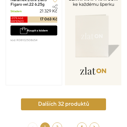
Figaro vel.22 6.25g
21 329 Kč
Skladem
-20% kód:
17 063 Kč
SRPEN20
Koupit s kódem
kód: R08102508654
Dalších 32 produktů