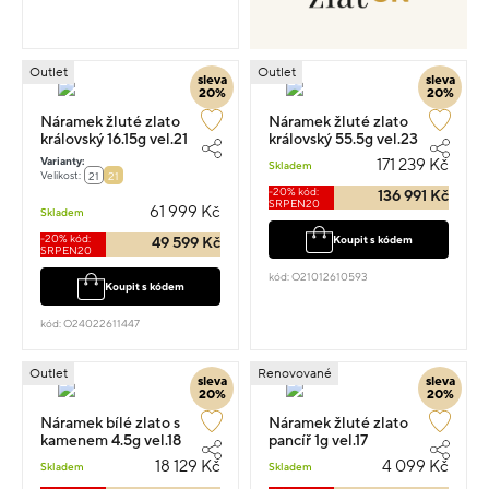
Outlet
Outlet
sleva
sleva
20%
20%
Náramek žluté zlato
Náramek žluté zlato
královský 16.15g vel.21
královský 55.5g vel.23
Varianty:
171 239 Kč
Skladem
Velikost:
21
21
-20% kód:
136 991 Kč
SRPEN20
61 999 Kč
Skladem
-20% kód:
Koupit s kódem
49 599 Kč
SRPEN20
kód: O21012610593
Koupit s kódem
kód: O24022611447
Outlet
Renovované
sleva
sleva
20%
20%
Náramek bílé zlato s
Náramek žluté zlato
kamenem 4.5g vel.18
pancíř 1g vel.17
18 129 Kč
4 099 Kč
Skladem
Skladem