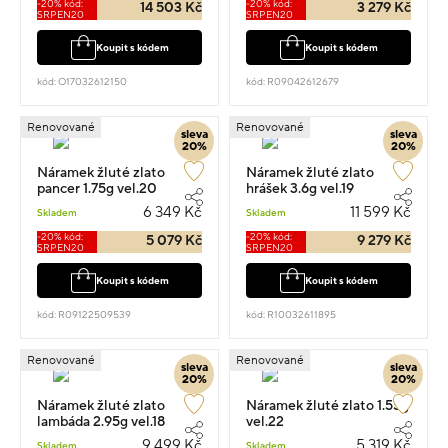
-20% kód:
-20% kód:
14 503 Kč
3 279 Kč
SRPEN20
SRPEN20
Koupit s kódem
Koupit s kódem
kód: O17032612150
kód: R09042612679
Renovované
Renovované
sleva
sleva
20%
20%
Náramek žluté zlato
Náramek žluté zlato
pancer 1.75g vel.20
hrášek 3.6g vel.19
6 349 Kč
11 599 Kč
Skladem
Skladem
-20% kód:
-20% kód:
5 079 Kč
9 279 Kč
SRPEN20
SRPEN20
Koupit s kódem
Koupit s kódem
kód: R09122509539
kód: R10032611895
Renovované
Renovované
sleva
sleva
20%
20%
Náramek žluté zlato
Náramek žluté zlato 1.55g
lambáda 2.95g vel.18
vel.22
9 499 Kč
5 319 Kč
Skladem
Skladem