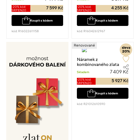
-20% kód:
-20% kód:
7 599 Kč
4 255 Kč
SRPEN20
SRPEN20
Koupit s kódem
Koupit s kódem
kód: R16022611158
kód: R16042612967
Renovované
sleva
20%
Náramek z
kombinovaného zlata
anker nekonečno kulička
7 409 Kč
Skladem
2g vel.22
-20% kód:
5 927 Kč
SRPEN20
Koupit s kódem
kód: R21012610590