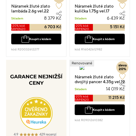
Náramek žluté zlato
Náramek žluté zlato
lambáda 2.6g vel.22
kulička 1.75g vel.17
8 379 Kč
6 439 Kč
Skladem
Skladem
-20% kód:
-20% kód:
6 703 Kč
5 151 Kč
SRPEN20
SRPEN20
Koupit s kódem
Koupit s kódem
kód: R20032612277
kód: R16042612982
Renovované
sleva
20%
Náramek žluté zlato
dvojitý pancer 4.35g vel.19
14 019 Kč
Skladem
-20% kód:
11 215 Kč
SRPEN20
Koupit s kódem
kód: R09012610382