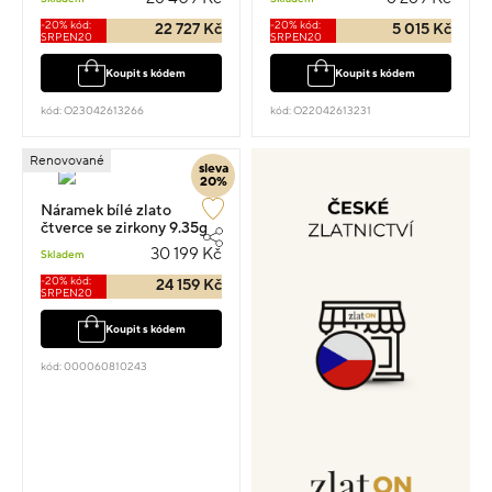
-20% kód:
-20% kód:
22 727 Kč
5 015 Kč
SRPEN20
SRPEN20
Koupit s kódem
Koupit s kódem
kód: O23042613266
kód: O22042613231
Renovované
sleva
20%
Náramek bílé zlato
čtverce se zirkony 9.35g
vel.18
30 199 Kč
Skladem
-20% kód:
24 159 Kč
SRPEN20
Koupit s kódem
kód: 000060810243