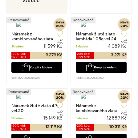
Renovované
Renovované
sleva
sleva
20%
20%
Náramek z
Náramek žluté zlato
kombinovaného zlata
lambáda 1.05g vel.24
kroucený 3.6g vel.19
11 599 Kč
4 089 Kč
Skladem
Skladem
-20% kód:
-20% kód:
9 279 Kč
3 271 Kč
SRPEN20
SRPEN20
Koupit s kódem
Koupit s kódem
kód: R22012610624
kód: R23022611352
Renovované
Renovované
sleva
sleva
20%
20%
Náramek žluté zlato 4.7g
Náramek z
vel.20
kombinovaného zlata
spirála 4g vel.21
15 149 Kč
12 889 Kč
Skladem
Skladem
-20% kód:
-20% kód:
12 119 Kč
10 311 Kč
SRPEN20
SRPEN20