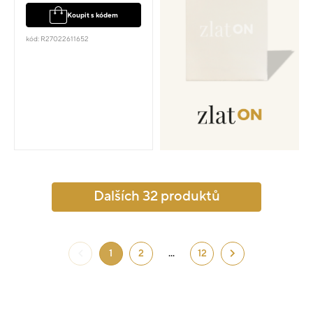
Koupit s kódem
kód: R27022611652
Dalších 32 produktů
1
2
...
12