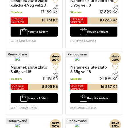
Náramek žluté zlato
Náramek žluté zlato srdce
kulička 4.95g vel.20
3.95g vel.18
17 189 Kč
12 829 Kč
Skladem
Skladem
-20% kód:
-20% kód:
13 751 Kč
10 263 Kč
SRPEN20
SRPEN20
Koupit s kódem
Koupit s kódem
kód: R24022611441
kód: R23022611382
Renovované
Renovované
sleva
sleva
20%
20%
Náramek žluté zlato
Náramek žluté zlato
3.45g vel.18
6.55g vel.18
11 119 Kč
21 109 Kč
Skladem
Skladem
-20% kód:
-20% kód:
8 895 Kč
16 887 Kč
SRPEN20
SRPEN20
Koupit s kódem
Koupit s kódem
kód: R22012610680
kód: R20042613136
Renovované
Renovované
sleva
sleva
20%
20%