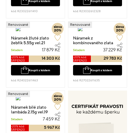
Koupit s kódem
Koupit s kódem
kód: R23022611410
kód: R23032612328
Renovované
Renovované
sleva
sleva
20%
20%
Náramek žluté zlato
Náramek z
žebřík 5.55g vel.21
kombinovaného zlata
figaro 11g vel.22
17 879 Kč
37 229 Kč
Skladem
Skladem
-20% kód:
-20% kód:
14 303 Kč
29 783 Kč
SRPEN20
SRPEN20
Koupit s kódem
Koupit s kódem
kód: R24022611463
kód: R27022611635
Renovované
sleva
20%
Náramek bílé zlato
lambáda 2.15g vel.19
7 459 Kč
Skladem
-20% kód:
5 967 Kč
SRPEN20