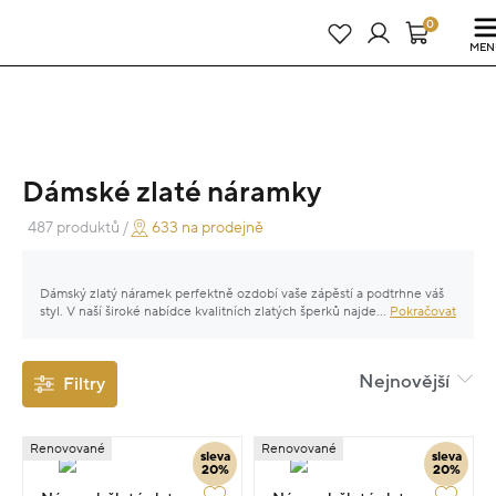
Právě teď! - 20 % na vše! Kód: SRPEN20
24 dní : 7h : 52m : 54s
0
MEN
Dámské zlaté náramky
487 produktů /
633 na prodejně
Dámský zlatý náramek perfektně ozdobí vaše zápěstí a podtrhne váš
styl. V naší široké nabídce kvalitních zlatých šperků najdete dámské
...
Pokračovat
náramky ze žlutého, bílého či růžového zlata, náramky jemné i
výraznější, s diamanty či jinými drahými kameny. K originálnímu
zlatému náramku vybírejte nadčasový řetízek či náušnice a nechte se
Nejnovější
Filtry
zlákat luxusním leskem zlatých šperků.
Renovované
Renovované
sleva
sleva
20%
20%