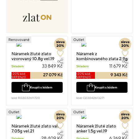
Renovované
Outlet
sleva
sleva
20%
20%
Náramek žluté zlato
Náramek z
vzorovaný 10.8g vel.19
kombinovaného zlata 2.9g
vel.19
33 849 Kč
11 679 Kč
Skladem
Skladem
-20% kód:
-20% kód:
27 079 Kč
9 343 Kč
SRPEN20
SRPEN20
Koupit s kódem
Koupit s kódem
kód: R02032611720
kód: O23042613271
Outlet
Outlet
sleva
sleva
20%
20%
Náramek žluté zlato valis
Náramek žluté zlato
7.05g vel.21
anker 1.5g vel.19
28 409 Kč
6 269 Kč
Skladem
Skladem