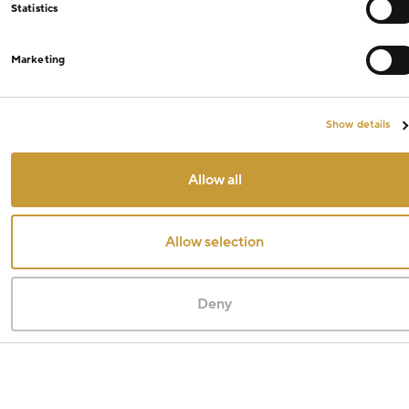
Statistics
Marketing
Filtry
Show details
Cena
Allow all
Od
Kč
Do
Kč
Allow selection
Sleva
Deny
20% sleva
(480)
40% sleva
(2)
Výprodej
(5)