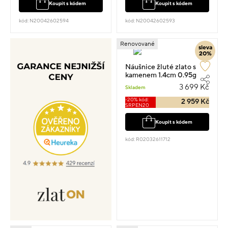
Koupit s kódem
Koupit s kódem
kód: N20042602594
kód: N20042602593
Renovované
sleva
20%
Náušnice žluté zlato s
kamenem 1.4cm 0.95g
3 699 Kč
Skladem
-20% kód:
2 959 Kč
SRPEN20
Koupit s kódem
kód: R02032611712