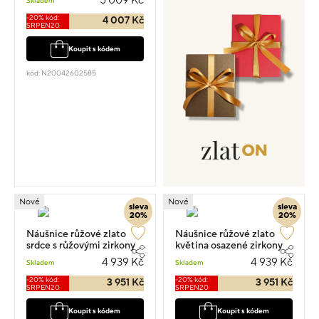
5 009 Kč
Skladem
-20% kód:
4 007 Kč
SRPEN20
Koupit s kódem
kód: N20042602585
Nové
Nové
sleva
sleva
20%
20%
Náušnice růžové zlato
Náušnice růžové zlato
srdce s růžovými zirkony
květina osazené zirkony
visací 1.4cm 1.05g
visací 1.5cm 1.05g
4 939 Kč
4 939 Kč
Skladem
Skladem
-20% kód:
-20% kód:
3 951 Kč
3 951 Kč
SRPEN20
SRPEN20
Koupit s kódem
Koupit s kódem