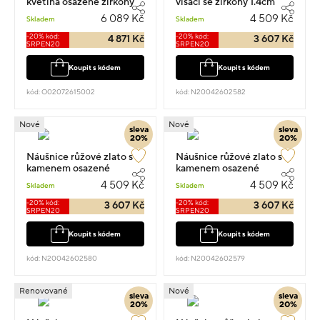
květina osazené zirkony
visací se zirkony 1.4cm
1.4cm 1.55g
0.9g
6 089 Kč
4 509 Kč
Skladem
Skladem
-20% kód:
-20% kód:
4 871 Kč
3 607 Kč
SRPEN20
SRPEN20
Koupit s kódem
Koupit s kódem
kód: O02072615002
kód: N20042602582
Nové
Nové
sleva
sleva
20%
20%
Náušnice růžové zlato s
Náušnice růžové zlato s
kamenem osazené
kamenem osazené
zirkony visací 1.4cm 0.90g
zirkony visací 1.4cm 0.9g
4 509 Kč
4 509 Kč
Skladem
Skladem
-20% kód:
-20% kód:
3 607 Kč
3 607 Kč
SRPEN20
SRPEN20
Koupit s kódem
Koupit s kódem
kód: N20042602580
kód: N20042602579
Renovované
Nové
sleva
sleva
20%
20%