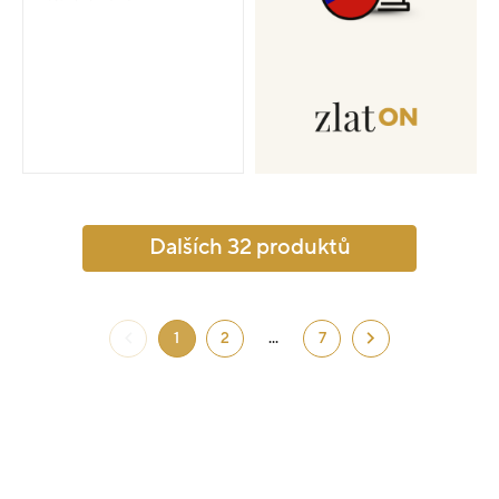
Dalších 32 produktů
1
2
...
7