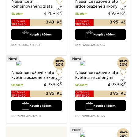
Náušnice z
Náušnice růžové zlato
kombinovaného zlata
srdce osazené zirkony
sova osazené zirkony
visací 1.4cm 1.05g
4 289 Kč
4 939 Kč
Skladem
Skladem
visací 1.00cm 1.25g
-20% kód:
-20% kód:
3 431 Kč
3 951 Kč
SRPEN20
SRPEN20
Koupit s kódem
Koupit s kódem
kód: R30062614804
kód: N20042602584
Nové
Nové
sleva
sleva
20%
20%
Náušnice růžové zlato
Náušnice růžové zlato
květina osazené zirkony
květina se zelenými
visací 1.4cm 1.05g
kameny visací 1.4cm 1.05g
4 939 Kč
4 939 Kč
Skladem
Skladem
-20% kód:
-20% kód:
3 951 Kč
3 951 Kč
SRPEN20
SRPEN20
Koupit s kódem
Koupit s kódem
kód: N20042602601
kód: N20042602599
Nové
sleva
20%