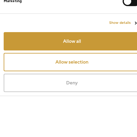
Marketing
Filtry
Show details
Cena
Allow all
Od
Kč
Do
Kč
Allow selection
Sleva
Deny
20% sleva
(217)
Výprodej
(2)
Materiál