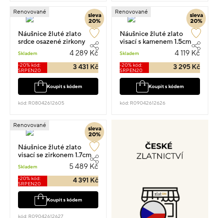
Renovované
Renovované
sleva
sleva
20%
20%
Náušnice žluté zlato
Náušnice žluté zlato
srdce osazené zirkony
visací s kamenem 1.5cm
visací 1.5cm 1.10g
1.20g
4 289 Kč
4 119 Kč
Skladem
Skladem
-20% kód:
-20% kód:
3 431 Kč
3 295 Kč
SRPEN20
SRPEN20
Koupit s kódem
Koupit s kódem
kód: R08042612605
kód: R09042612626
Renovované
sleva
20%
Náušnice žluté zlato
visací se zirkonem 1.7cm
1.6g
5 489 Kč
Skladem
-20% kód:
4 391 Kč
SRPEN20
Koupit s kódem
kód: R09042612627