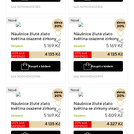
kód: N20042602583
kód: N25032602426
Nové
Nové
sleva
sleva
20%
20%
Náušnice žluté zlato
Náušnice žluté zlato
květina osazené zirkony
květina osazené zirkony
visací 1.4cm 1.1g
visací 1.4cm 1.1g
5 169 Kč
5 169 Kč
Skladem
Skladem
-20% kód:
-20% kód:
4 135 Kč
4 135 Kč
SRPEN20
SRPEN20
Koupit s kódem
Koupit s kódem
kód: N20042602596
kód: N20042602595
Nové
Nové
sleva
sleva
20%
20%
Náušnice žluté zlato
Náušnice žluté zlato
květina osazené zirkony
květina se zirkony visací
visací 1.4cm 1.10g
1.4cm 1.15g
5 169 Kč
5 409 Kč
Skladem
Skladem
-20% kód:
-20% kód:
4 135 Kč
4 327 Kč
SRPEN20
SRPEN20