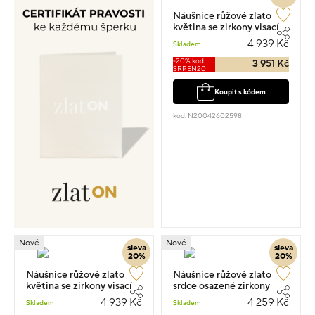
Náušnice růžové zlato
květina se zirkony visací
1.4cm 1.05g
4 939 Kč
Skladem
-20% kód:
3 951 Kč
SRPEN20
Koupit s kódem
kód: N20042602598
Nové
Nové
sleva
sleva
20%
20%
Náušnice růžové zlato
Náušnice růžové zlato
květina se zirkony visací
srdce osazené zirkony
1.4cm 1.05g
visací 1.2cm 0.85g
4 939 Kč
4 259 Kč
Skladem
Skladem