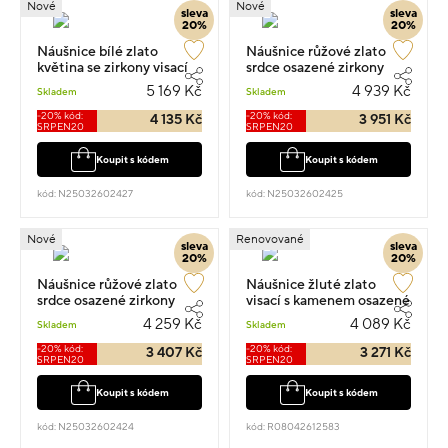
Nové
Nové
sleva
sleva
20%
20%
Náušnice bílé zlato
Náušnice růžové zlato
květina se zirkony visací
srdce osazené zirkony
1.4cm 1.10g
visací 1.4cm 1.05g
5 169 Kč
4 939 Kč
Skladem
Skladem
-20% kód:
-20% kód:
4 135 Kč
3 951 Kč
SRPEN20
SRPEN20
Koupit s kódem
Koupit s kódem
kód: N25032602427
kód: N25032602425
Nové
Renovované
sleva
sleva
20%
20%
Náušnice růžové zlato
Náušnice žluté zlato
srdce osazené zirkony
visací s kamenem osazené
visací 1.2cm 0.85g
zirkony 1.2cm 1.05g
4 259 Kč
4 089 Kč
Skladem
Skladem
-20% kód:
-20% kód:
3 407 Kč
3 271 Kč
SRPEN20
SRPEN20
Koupit s kódem
Koupit s kódem
kód: N25032602424
kód: R08042612583