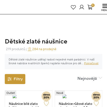
Právě teď! - 20 % na vše! Kód: SRPEN20
23 dní : 5h : 49m : 53s
0
MEN
Dětské zlaté náušnice
219 produktů /
284 na prodejně
Dětské zlaté náušnice udělají radost nejedné malé parádnici. V naší
široké nabídce kvalitních šperků najdete náušnice pro děti ze žlutého,
...
Pokračovat
bílého či růžového zlata, drobné nebo výraznější, s drahým kamenem
či jednoduše zpracované. Doplňte zlaté náušnice o dětský zlatý
řetízek či náramek a potěšte své blízké jedinečným zlatým šperkem.
Nejnovější
Filtry
Outlet
Nové
sleva
sleva
20%
20%
Náušnice bílé zlato
Náušnice růžové zlato